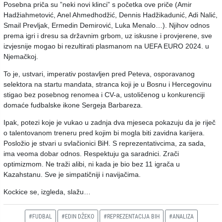
Posebna priča su ”neki novi klinci” s početka ove priče (Amir
Hadžiahmetović, Anel Ahmedhodžić, Dennis Hadžikadunić, Adi Nalić,
Smail Prevljak, Ermedin Demirović, Luka Menalo…). Njihov odnos
prema igri i dresu sa državnim grbom, uz iskusne i provjerene, sve
izvjesnije mogao bi rezultirati plasmanom na UEFA EURO 2024. u
Njemačkoj.
To je, ustvari, imperativ postavljen pred Peteva, osporavanog
selektora na startu mandata, stranca koji je u Bosnu i Hercegovinu
stigao bez posebnog renomea i CV-a, ustoličenog u konkurenciji
domaće fudbalske ikone Sergeja Barbareza.
Ipak, potezi koje je vukao u zadnja dva mjeseca pokazuju da je riječ
o talentovanom treneru pred kojim bi mogla biti zavidna karijera.
Posložio je stvari u svlačionici BiH. S reprezentativcima, za sada,
ima veoma dobar odnos. Respektuju ga saradnici. Zrači
optimizmom. Ne traži alibi, ni kada je bio bez 11 igrača u
Kazahstanu. Sve je simpatičniji i navijačima.
Kockice se, izgleda, slažu…
#FUDBAL
#EDIN DŽEKO
#REPREZENTACIJA BIH
#ANALIZA