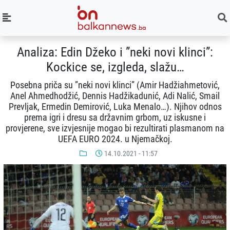
Analiza: Edin Džeko i ”neki novi klinci”:
Kockice se, izgleda, slažu…
Posebna priča su ”neki novi klinci” (Amir Hadžiahmetović,
Anel Ahmedhodžić, Dennis Hadžikadunić, Adi Nalić, Smail
Prevljak, Ermedin Demirović, Luka Menalo…). Njihov odnos
prema igri i dresu sa državnim grbom, uz iskusne i
provjerene, sve izvjesnije mogao bi rezultirati plasmanom na
UEFA EURO 2024. u Njemačkoj.
14.10.2021 - 11:57