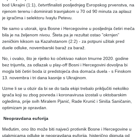
bod Ukrajini (1:1), četvrtfinalisti posljednjeg Evropskog prvenstva, na
njenom terenu i dominirati travnjakom u 70 od 90 minuta za aplauz
je igračima i selektoru Ivaylu Petevu.
Ne samo u utorak, igra Bosne i Hercegovine u posljednja četiri meča
bila je na željenom nivou. Šteta pa je rezultat ostao ”okrnjen”
zeničkim kiksom sa Kazahstanom (2:2) - za potpuni užitak pred
duele odluke, novembarski baraž za baraž.
No, i ovako, što je rijetko ko očekivao nakon tmurne 2020. godine
bez trijumfa, za odlazak u play-off Bosni i Hercegovini dovoljna bi
mogla biti četiri boda iz predstojeća dva domaća duela - s Finskom
13. novembra i tri dana kasnije s Ukrajinom.
Uzme li se u obzir da bi se do tada ekipi trebalo priključiti nekoliko
igrača koji su zbog povreda i koronavirusa izostali u oktobarskim
ogledima, prije svih Miralem Pjanić, Rade Krunić i Siniša Saničanin,
optimizam je opravdan.
Neopravdana euforija
Međutim, ono što može biti najveći protivnik Bosne i Hercegovine u
utakmicama odluke je neopravdana euforija, histerično dignuta od