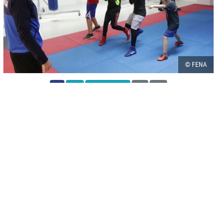
© FENA
-
+
SAČUVAJ
A
A
Škola olimpijskog boksa Željezničar, u kojoj će zainteresirani
polaznici naučiti osnovne tehnike ove borilačke vještine, počela je s
radom početkom oktobra.
Kako navode iz ovog kluba, nakon 30 godina bokserski klub
Željezničar kreće s omladinskim pogonom škole olimpijskog boksa.
Vjeruju da će Željina škola boksa iznjedriti nove šampione koje je
oduvijek imao naš grad i naša država.
Trener u školi boksa Željezničar Haris Mešanović, kazao je za
Fenu, da do sada imaju oko 40 članova, te da im je cilj da vrate
Bokserski klub Željezničar na stare staze i da što više omladinskog