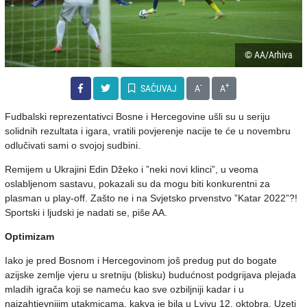
© AA/Arhiva
-
+
SAČUVAJ
A
A
Fudbalski reprezentativci Bosne i Hercegovine ušli su u seriju
solidnih rezultata i igara, vratili povjerenje nacije te će u novembru
odlučivati sami o svojoj sudbini.
Remijem u Ukrajini Edin Džeko i ”neki novi klinci”, u veoma
oslabljenom sastavu, pokazali su da mogu biti konkurentni za
plasman u play-off. Zašto ne i na Svjetsko prvenstvo ”Katar 2022”?!
Sportski i ljudski je nadati se, piše AA.
Optimizam
Iako je pred Bosnom i Hercegovinom još predug put do bogate
azijske zemlje vjeru u sretniju (blisku) budućnost podgrijava plejada
mladih igrača koji se nameću kao sve ozbiljniji kadar i u
najzahtjevnijim utakmicama, kakva je bila u Lvivu 12. oktobra. Uzeti