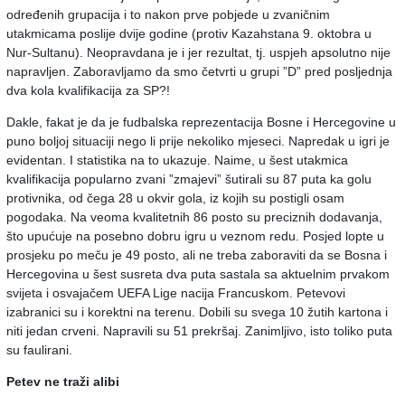
određenih grupacija i to nakon prve pobjede u zvaničnim
utakmicama poslije dvije godine (protiv Kazahstana 9. oktobra u
Nur-Sultanu). Neopravdana je i jer rezultat, tj. uspjeh apsolutno nije
napravljen. Zaboravljamo da smo četvrti u grupi ”D” pred posljednja
dva kola kvalifikacija za SP?!
Dakle, fakat je da je fudbalska reprezentacija Bosne i Hercegovine u
puno boljoj situaciji nego li prije nekoliko mjeseci. Napredak u igri je
evidentan. I statistika na to ukazuje. Naime, u šest utakmica
kvalifikacija popularno zvani ”zmajevi” šutirali su 87 puta ka golu
protivnika, od čega 28 u okvir gola, iz kojih su postigli osam
pogodaka. Na veoma kvalitetnih 86 posto su preciznih dodavanja,
što upućuje na posebno dobru igru u veznom redu. Posjed lopte u
prosjeku po meču je 49 posto, ali ne treba zaboraviti da se Bosna i
Hercegovina u šest susreta dva puta sastala sa aktuelnim prvakom
svijeta i osvajačem UEFA Lige nacija Francuskom. Petevovi
izabranici su i korektni na terenu. Dobili su svega 10 žutih kartona i
niti jedan crveni. Napravili su 51 prekršaj. Zanimljivo, isto toliko puta
su faulirani.
Petev ne traži alibi