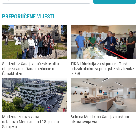
PREPORUČENE
VIJESTI
Studenti iz Sarajeva učestvovali u
TIKA i Direkcija za sigurnost Turske
obilježavanju Dana medicine u
održali obuku za policijske službenike
Čanakkaleu
iz BiH
Moderna zdravstvena
Bolnica Medicana Sarajevo uskoro
ustanova Medicana od 18. juna u
otvara svoja vrata
Sarajevu