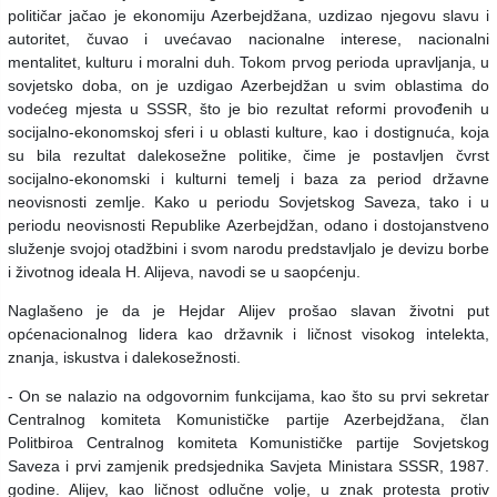
političar jačao je ekonomiju Azerbejdžana, uzdizao njegovu slavu i
autoritet, čuvao i uvećavao nacionalne interese, nacionalni
mentalitet, kulturu i moralni duh. Tokom prvog perioda upravljanja, u
sovjetsko doba, on je uzdigao Azerbejdžan u svim oblastima do
vodećeg mjesta u SSSR, što je bio rezultat reformi provođenih u
socijalno-ekonomskoj sferi i u oblasti kulture, kao i dostignuća, koja
su bila rezultat dalekosežne politike, čime je postavljen čvrst
socijalno-ekonomski i kulturni temelj i baza za period državne
neovisnosti zemlje. Kako u periodu Sovjetskog Saveza, tako i u
periodu neovisnosti Republike Azerbejdžan, odano i dostojanstveno
služenje svojoj otadžbini i svom narodu predstavljalo je devizu borbe
i životnog ideala H. Alijeva, navodi se u saopćenju.
Naglašeno je da je Hejdar Alijev prošao slavan životni put
općenacionalnog lidera kao državnik i ličnost visokog intelekta,
znanja, iskustva i dalekosežnosti.
- On se nalazio na odgovornim funkcijama, kao što su prvi sekretar
Centralnog komiteta Komunističke partije Azerbejdžana, član
Politbiroa Centralnog komiteta Komunističke partije Sovjetskog
Saveza i prvi zamjenik predsjednika Savjeta Ministara SSSR, 1987.
godine. Alijev, kao ličnost odlučne volje, u znak protesta protiv