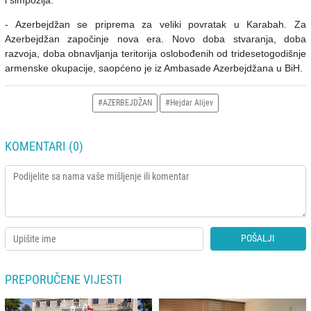
i simpozija.
- Azerbejdžan se priprema za veliki povratak u Karabah. Za
Azerbejdžan započinje nova era. Novo doba stvaranja, doba
razvoja, doba obnavljanja teritorija oslobođenih od tridesetogodišnje
armenske okupacije, saopćeno je iz Ambasade Azerbejdžana u BiH.
#AZERBEJDŽAN
#Hejdar Alijev
KOMENTARI (0)
POŠALJI
PREPORUČENE VIJESTI