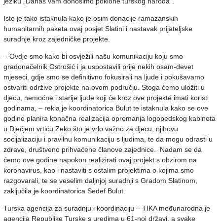
jeziku „Danas vam donosimo poklone turskog naroda“.
Isto je tako istaknula kako je osim donacije ramazanskih
humanitarnih paketa ovaj posjet Slatini i nastavak prijateljske
suradnje kroz zajedničke projekte.
– Ovdje smo kako bi osvježili našu komunikaciju koju smo
gradonačelnik Ostrošić i ja uspostavili prije nekih osam-devet
mjeseci, gdje smo se definitivno fokusirali na ljude i pokušavamo
ostvariti održive projekte na ovom području. Stoga ćemo uložiti u
djecu, nemoćne i starije ljude koji će kroz ove projekte imati koristi
godinama, – rekla je koordinatorica Bulut te istaknula kako se ove
godine planira konačna realizacija opremanja logopedskog kabineta
u Dječjem vrtiću Zeko što je vrlo važno za djecu, njihovu
socijalizaciju i pravilnu komunikaciju s ljudima, te da mogu odrasti u
zdrave, društveno prihvaćene članove zajednice. Nadam se da
ćemo ove godine napokon realizirati ovaj projekt s obzirom na
koronavirus, kao i nastaviti s ostalim projektima o kojima smo
razgovarali, te se veselim daljnjoj suradnji s Gradom Slatinom,
zaključila je koordinatorica Sedef Bulut.
Turska agencija za suradnju i koordinaciju – TIKA međunarodna je
agencija Republike Turske s uredima u 61-noj državi, a svake