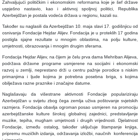
Zahvaljujući političkim i ekonomskim reformama koje je šef države
uspješno nastavio, kao i aktivnoj spoljnoj politici, Republika
Azerbejdžan je postala vodeća država u regionu, kazali su.
Također su naglasili da Azerbejdžan 10. maja slavi 17. godišnjicu od
osnivanja Fondacije Hejdar Alijev. Fondacija je u proteklih 17 godina
postigla sjajne rezultate u mnogim oblastima, na polju kulture,
umjetnosti, obrazovanja i mnogim drugim sferama.
Fondacija Hejdar Alijev, na čijem je čelu prva dama Mehriban Alijeva,
podržava državne programe usmjerene na socijalni i ekonomski
razvoj u zemlji, neprestano drži u centru pažnje porodice s niskim
primanjima i ljude kojima je potrebna posebna briga, s kojima
obilježava razne praznike i značajne datume.
Naglašavaju da višestrane aktivnosti Fondacije populariziraju
Azerbejdžan u svijetu zbog čega zemlja uživa poštovanje svjetskih
razmjera. Fondacija obavlja ogroman posao usmjeren na promociju
azerbejdžanske kulture širokoj globalnoj zajednici, predstavljanje
muzike, tepiha, mugham umjetnosti i drugih vrijednosti. Djelatnost
Fondacije, između ostalog, također uključuje štampanje knjiga,
pripremu muzičkih izdanja, održavanja izložbi, naučnih konferencija