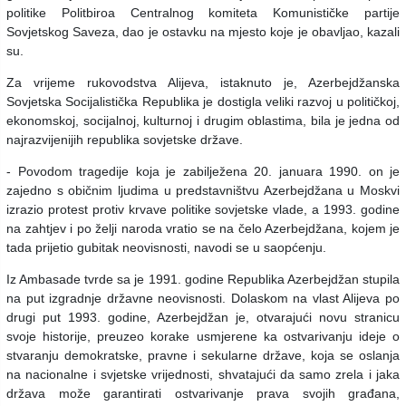
politike Politbiroa Centralnog komiteta Komunističke partije
Sovjetskog Saveza, dao je ostavku na mjesto koje je obavljao, kazali
su.
Za vrijeme rukovodstva Alijeva, istaknuto je, Azerbejdžanska
Sovjetska Socijalistička Republika je dostigla veliki razvoj u političkoj,
ekonomskoj, socijalnoj, kulturnoj i drugim oblastima, bila je jedna od
najrazvijenijih republika sovjetske države.
- Povodom tragedije koja je zabilježena 20. januara 1990. on je
zajedno s običnim ljudima u predstavništvu Azerbejdžana u Moskvi
izrazio protest protiv krvave politike sovjetske vlade, a 1993. godine
na zahtjev i po želji naroda vratio se na čelo Azerbejdžana, kojem je
tada prijetio gubitak neovisnosti, navodi se u saopćenju.
Iz Ambasade tvrde sa je 1991. godine Republika Azerbejdžan stupila
na put izgradnje državne neovisnosti. Dolaskom na vlast Alijeva po
drugi put 1993. godine, Azerbejdžan je, otvarajući novu stranicu
svoje historije, preuzeo korake usmjerene ka ostvarivanju ideje o
stvaranju demokratske, pravne i sekularne države, koja se oslanja
na nacionalne i svjetske vrijednosti, shvatajući da samo zrela i jaka
država može garantirati ostvarivanje prava svojih građana,