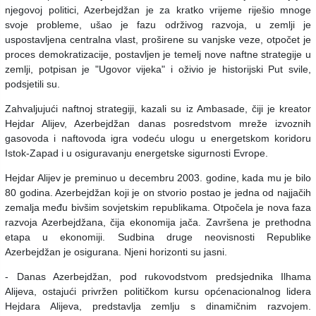
njegovoj politici, Azerbejdžan je za kratko vrijeme riješio mnoge
svoje probleme, ušao je fazu održivog razvoja, u zemlji je
uspostavljena centralna vlast, proširene su vanjske veze, otpočet je
proces demokratizacije, postavljen je temelj nove naftne strategije u
zemlji, potpisan je "Ugovor vijeka" i oživio je historijski Put svile,
podsjetili su.
Zahvaljujući naftnoj strategiji, kazali su iz Ambasade, čiji je kreator
Hejdar Alijev, Azerbejdžan danas posredstvom mreže izvoznih
gasovoda i naftovoda igra vodeću ulogu u energetskom koridoru
Istok-Zapad i u osiguravanju energetske sigurnosti Evrope.
Hejdar Alijev je preminuo u decembru 2003. godine, kada mu je bilo
80 godina. Azerbejdžan koji je on stvorio postao je jedna od najjačih
zemalja među bivšim sovjetskim republikama. Otpočela je nova faza
razvoja Azerbejdžana, čija ekonomija jača. Završena je prethodna
etapa u ekonomiji. Sudbina druge neovisnosti Republike
Azerbejdžan je osigurana. Njeni horizonti su jasni.
- Danas Azerbejdžan, pod rukovodstvom predsjednika Ilhama
Alijeva, ostajući privržen političkom kursu općenacionalnog lidera
Hejdara Alijeva, predstavlja zemlju s dinamičnim razvojem.