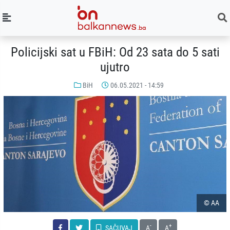
Policijski sat u FBiH: Od 23 sata do 5 sati
ujutro
BiH
06.05.2021 - 14:59
© AA
-
+
SAČUVAJ
A
A