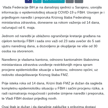
Vlada Federacije BiH je na današnjoj sjednici u Sarajevu, usvojila
informaciju o epidemiološkoj situaciji COVID-19 u FBiH. Usvojen je i
prijedlogom naredbi i preporuka Kriznog štaba Federalnog
ministarstva zdravstva, donesene sa rokom važenja od 14 dana,
računajući od 6. maja.
Jednom od naredbi je ublaženo ograničenje kretanje građana na
cijelom teritoriju FBiH i sada ono važi od 23 sata uvečer do 5 sati
ujutru narednog dana, a dozvoljeno je okupljanje ne više od 30
osoba na otvorenom.
Naređeno je vladama kantona, odnosno kantonalnim štabovima
ministarstava zdravstva uvođenje restriktivnijih mjera spram
procjene epidemiološke situacije u kantonu, odnosno općini, uz
redovito obavještavanje Kriznog štaba FMZ.
Prije isteka roka od 14 dana, Krizni štab FMZ je dužan da sagleda
kompletnu epidemiološku situaciju u FBiH i sačini procjenu rizika, a
radi razmatranja mogućnosti i potrebe izmjene naredbi i preporuka,
te Vladi FBiH dostavi prijedlog novih.
Ovaj štab je dužan i da današnje zaključke s prilozima dostavi