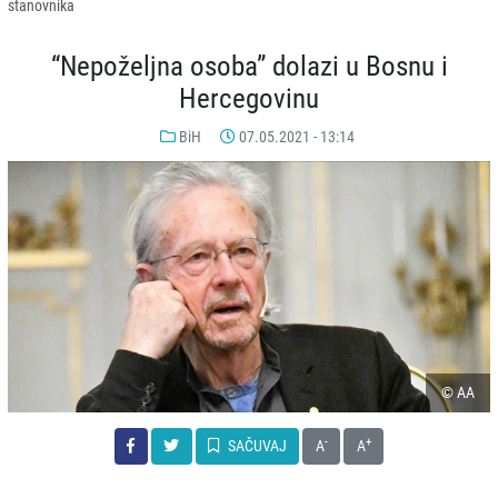
stanovnika
“Nepoželjna osoba” dolazi u Bosnu i
Hercegovinu
BiH
07.05.2021 - 13:14
© AA
-
+
SAČUVAJ
A
A