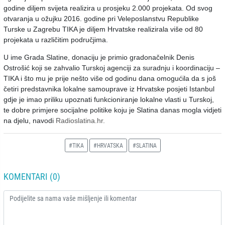
godine diljem svijeta realizira u prosjeku 2.000 projekata. Od svog
otvaranja u ožujku 2016. godine pri Veleposlanstvu Republike
Turske u Zagrebu TIKA je diljem Hrvatske realizirala više od 80
projekata u različitim područjima.
U ime Grada Slatine, donaciju je primio gradonačelnik Denis
Ostrošić koji se zahvalio Turskoj agenciji za suradnju i koordinaciju –
TIKA i što mu je prije nešto više od godinu dana omogućila da s još
četiri predstavnika lokalne samouprave iz Hrvatske posjeti Istanbul
gdje je imao priliku upoznati funkcioniranje lokalne vlasti u Turskoj,
te dobre primjere socijalne politike koju je Slatina danas mogla vidjeti
na djelu, navodi
Radioslatina.hr.
#TIKA
#HRVATSKA
#SLATINA
KOMENTARI (0)