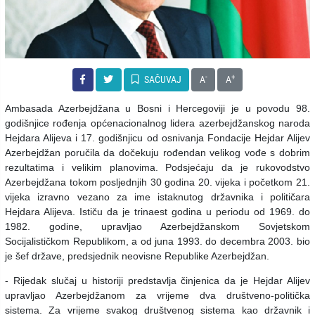
-
+
SAČUVAJ
A
A
Ambasada Azerbejdžana u Bosni i Hercegoviji je u povodu 98.
godišnjice rođenja općenacionalnog lidera azerbejdžanskog naroda
Hejdara Alijeva i 17. godišnjicu od osnivanja Fondacije Hejdar Alijev
Azerbejdžan poručila da dočekuju rođendan velikog vođe s dobrim
rezultatima i velikim planovima.
Podsjećaju da je rukovodstvo
Azerbejdžana tokom posljednjih 30 godina 20. vijeka i početkom 21.
vijeka izravno vezano za ime istaknutog državnika i političara
Hejdara Alijeva. Ističu da je trinaest godina u periodu od 1969. do
1982. godine, upravljao Azerbejdžanskom Sovjetskom
Socijalističkom Republikom, a od juna 1993. do decembra 2003. bio
je šef države, predsjednik neovisne Republike Azerbejdžan.
- Rijedak slučaj u historiji predstavlja činjenica da je Hejdar Alijev
upravljao Azerbejdžanom za vrijeme dva društveno-politička
sistema. Za vrijeme svakog društvenog sistema kao državnik i