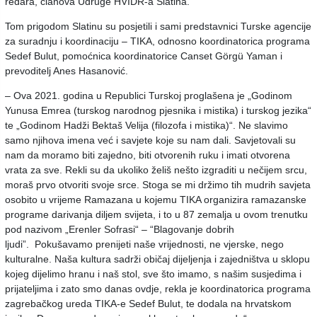
redara, članova Udruge HVIDR-a Slatina.
Tom prigodom Slatinu su posjetili i sami predstavnici Turske agencije
za suradnju i koordinaciju – TIKA, odnosno koordinatorica programa
Sedef Bulut, pomoćnica koordinatorice Canset Görgü Yaman i
prevoditelj Anes Hasanović.
– Ova 2021. godina u Republici Turskoj proglašena je „Godinom
Yunusa Emrea (turskog narodnog pjesnika i mistika) i turskog jezika“
te „Godinom Hadži Bektaš Velija (filozofa i mistika)“. Ne slavimo
samo njihova imena već i savjete koje su nam dali. Savjetovali su
nam da moramo biti zajedno, biti otvorenih ruku i imati otvorena
vrata za sve. Rekli su da ukoliko želiš nešto izgraditi u nečijem srcu,
moraš prvo otvoriti svoje srce. Stoga se mi držimo tih mudrih savjeta
osobito u vrijeme Ramazana u kojemu TIKA organizira ramazanske
programe darivanja diljem svijeta, i to u 87 zemalja u ovom trenutku
pod nazivom „Erenler Sofrasi“ – “Blagovanje dobrih
ljudi”. Pokušavamo prenijeti naše vrijednosti, ne vjerske, nego
kulturalne. Naša kultura sadrži običaj dijeljenja i zajedništva u sklopu
kojeg dijelimo hranu i naš stol, sve što imamo, s našim susjedima i
prijateljima i zato smo danas ovdje, rekla je koordinatorica programa
zagrebačkog ureda TIKA-e Sedef Bulut, te dodala na hrvatskom