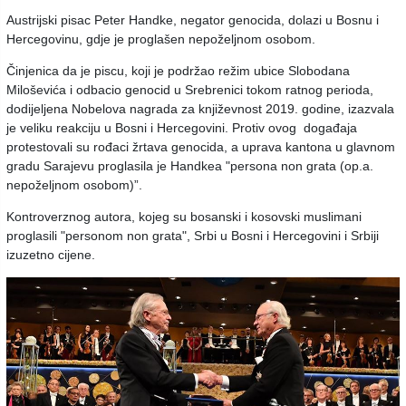
Austrijski pisac Peter Handke, negator genocida, dolazi u Bosnu i
Hercegovinu, gdje je proglašen nepoželjnom osobom.
Činjenica da je piscu, koji je podržao režim ubice Slobodana
Miloševića i odbacio genocid u Srebrenici tokom ratnog perioda,
dodijeljena Nobelova nagrada za književnost 2019. godine, izazvala
je veliku reakciju u Bosni i Hercegovini. Protiv ovog događaja
protestovali su rođaci žrtava genocida, a uprava kantona u glavnom
gradu Sarajevu proglasila je Handkea "persona non grata (op.a.
nepoželjnom osobom)”.
Kontroverznog autora, kojeg su bosanski i kosovski muslimani
proglasili "personom non grata", Srbi u Bosni i Hercegovini i Srbiji
izuzetno cijene.