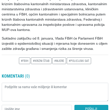
kriznim štabovima kantonalnih ministarstava zdravstva, kantonalnim
ministarstvima zdravstva i zdravstvenim ustanovama, kliničkim
centrima u FBiH, općim kantonalnim i specijalnim bolnicama putem
kriznih štabova kantonalnih ministarstava zdravstva, Federalnoj i
kantonalnim upravama za inspekcijske poslove i upravama policija
MUP-ova kantona.
Sukladno zaključku od 8. januara, Vlada FBiH će Parlament FBiH
izvjestiti o epidemiološkoj situaciji i mjerama koje donesenim s ciljem
zaštite zdravlja građana i smanjenja rizika za širenje virusa.
#FBIH
#KRIZNI ŠTAB
#MJERE
#POLICIJSKI SAT
KOMENTARI
(0)
POŠALJI