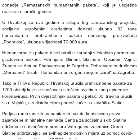
donacije „Ramazanskih humanitarnih paketa“, koji je uspješno
realizirala i prošle godine.
U Hrvatskoj su ove godine u sklopu tog ramazanskog projekta,
socijalno ugroženim građanima donirali ukupno 32 tone
humanitarnih prehrambenih paketa domaćeg proizvođača
„Podravke“, ukupne vrijednosti 70.000 eura.
Humanitarne su pakete distribuirali u saradnji s lokalnim partnerima:
gradovima Siskom, Petrinjom, Glinom, Slatinom, Općinom Vojnić,
Župom sv. Antuna Padovanskog iz Zagreba, Dobrotvornim društvom
„Merhamet“ Sisak i Humanitarnom organizacijom „Zirat“ iz Zagreba.
Tako je TIKA u Republici Hrvatskoj uručila prehrambene pakete za
1700 obitelji koje se suočavaju s teškim uvjetima zbog epidemije
koronavirusa. Prvih dvjestotinjak paketa u petak, 30. travnja uručili
su u Vojniću, a s distribucijom pomoći jučer su završili u Slatini.
Podjela ramazanskih humanitarnih paketa korisnicima prava
zajamčene minimalne naknade Centra za socijalnu skrb Slatina
održana je u dvorišnom prostoru Vatrogasne zajednice Grada
Slatine pridržavajući se svih epidemioloških mjera uz pomoć covid-