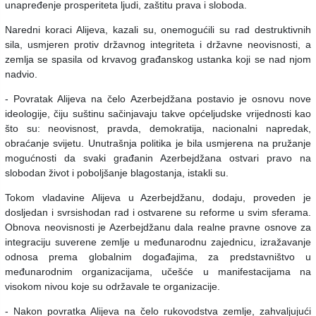
unapređenje prosperiteta ljudi, zaštitu prava i sloboda.
Naredni koraci Alijeva, kazali su, onemogućili su rad destruktivnih
sila, usmjeren protiv državnog integriteta i državne neovisnosti, a
zemlja se spasila od krvavog građanskog ustanka koji se nad njom
nadvio.
- Povratak Alijeva na čelo Azerbejdžana postavio je osnovu nove
ideologije, čiju suštinu sačinjavaju takve općeljudske vrijednosti kao
što su: neovisnost, pravda, demokratija, nacionalni napredak,
obraćanje svijetu. Unutrašnja politika je bila usmjerena na pružanje
mogućnosti da svaki građanin Azerbejdžana ostvari pravo na
slobodan život i poboljšanje blagostanja, istakli su.
Tokom vladavine Alijeva u Azerbejdžanu, dodaju, proveden je
dosljedan i svrsishodan rad i ostvarene su reforme u svim sferama.
Obnova neovisnosti je Azerbejdžanu dala realne pravne osnove za
integraciju suverene zemlje u međunarodnu zajednicu, izražavanje
odnosa prema globalnim događajima, za predstavništvo u
međunarodnim organizacijama, učešće u manifestacijama na
visokom nivou koje su održavale te organizacije.
- Nakon povratka Alijeva na čelo rukovodstva zemlje, zahvaljujući