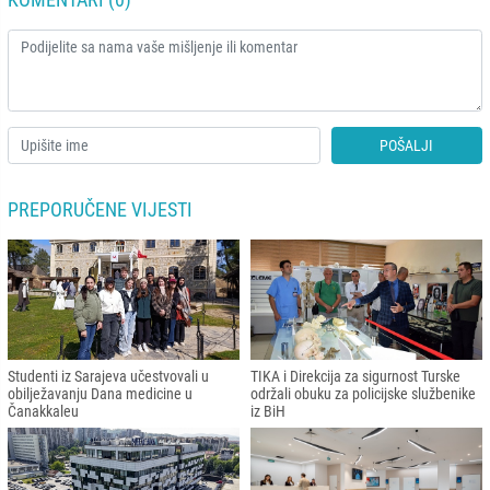
POŠALJI
PREPORUČENE VIJESTI
Studenti iz Sarajeva učestvovali u
TIKA i Direkcija za sigurnost Turske
obilježavanju Dana medicine u
održali obuku za policijske službenike
Čanakkaleu
iz BiH