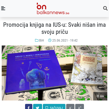
Promocija knjiga na IUS-u: Svaki nišan ima
svoju priču
BiH
25.06.2021 - 19:42
© AA
-
+
SAČUVAJ
A
A