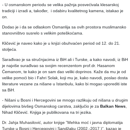
- U osmanskom periodu se velika pažnja posvećivala klesarskoj
tradiciji i izradi a, također, i odabiru kvalitetnog kamena, istakao je
on.
Dodao je i da se odlaskom Osmanlija sa ovih prostora muslimansko
stanovništvo susrelo s velikim poteškoćama.
Kličević je naveo kako je u knjizi obuhvaćen period od 12. do 21.
stoljeća.
Sarađivao je sa stručnjacima iz BiH ali i Turske, a kako navodi, iz BiH
je najviše surađivao sa svojim recenzentom prof.dr. Hasanom
Ćemanom, te kako je on sam dao veliki doprinos. Kaže da mu je od
velike pomoći bio i Fahri Solak, koji mu je, kako navodi, poslao dosta
literature vezane za nišane u Istanbulu, kako bi mogao uporediti iste
sa BiH.
- Nišani u Bosni i Hercegovini se mnogo razlikuju od nišana u drugim
dijelovima bivšeg Osmanskog carstva, zaključio je za
Balkan News
,
Nihad Kličević. Knjiga je publikovana na tri jezika.
Dr. Jahja Muhasilović, autor knjige ”Mehka moć i javna diplomatija
Turske u Bosni i Hercegovini i Sandžaku (2002.-2017.)”, kazao je