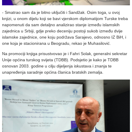
- Smatrao sam da je bitno uključiti i Sandžak. Osim toga, u ovoj
knjizi, u onom dijelu koji se bavi vjerskom diplomatijom Turske treba
napomenuti da sam detaljno analizirao stanje između islamskih
zajednica u Srbiji, gdje preko deceniju postoji sukob između dvije
islamske zajednice, one koju podržava Sarajevo, odnosno IZ BiH, i
one koja je stacionirana u Beogradu, rekao je Muhasilović.
Na promociji knjiga prisustvovao je i
Fahri Solak, generalni sekretar
Unije općina turskog svijeta (TDBB).
P
odsjetio je kako je TDBB
osnovan 2003. godine u cilju dijeljenja iskustava i znanja te
unapređenja saradnje općina članica bratskih zemalja.