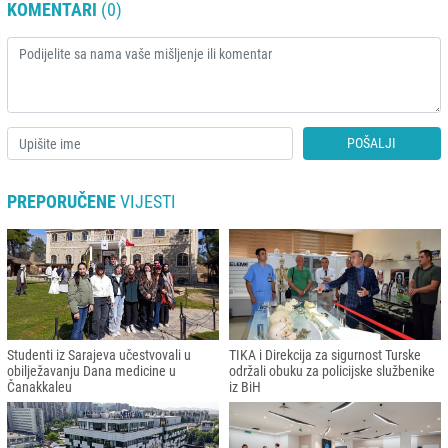
KOMENTARI
(0)
POŠALJI
PREPORUČENE
VIJESTI
Studenti iz Sarajeva učestvovali u
TIKA i Direkcija za sigurnost Turske
obilježavanju Dana medicine u
održali obuku za policijske službenike
Čanakkaleu
iz BiH