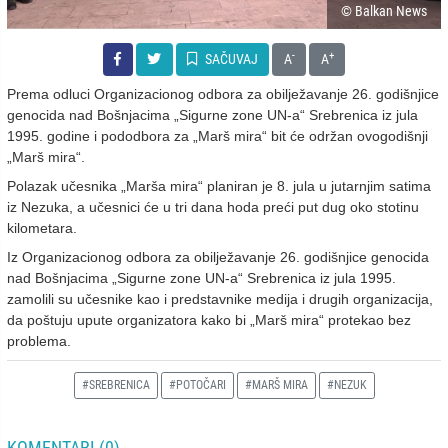
© Balkan News
-
+
SAČUVAJ
A
A
Prema odluci Organizacionog odbora za obilježavanje 26. godišnjice
genocida nad Bošnjacima „Sigurne zone UN-a“ Srebrenica iz jula
1995. godine i pododbora za „Marš mira“ bit će održan ovogodišnji
„Marš mira“.
Polazak učesnika „Marša mira“ planiran je 8. jula u jutarnjim satima
iz Nezuka, a učesnici će u tri dana hoda preći put dug oko stotinu
kilometara.
Iz Organizacionog odbora za obilježavanje 26. godišnjice genocida
nad Bošnjacima „Sigurne zone UN-a“ Srebrenica iz jula 1995.
zamolili su učesnike kao i predstavnike medija i drugih organizacija,
da poštuju upute organizatora kako bi „Marš mira“ protekao bez
problema.
#SREBRENICA
#POTOČARI
#MARŠ MIRA
#NEZUK
KOMENTARI (0)