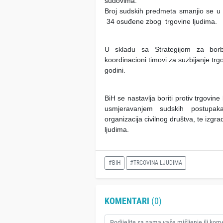
sudovima.
Broj sudskih predmeta smanjio se u
34 osuđene zbog trgovine ljudima.
U skladu sa Strategijom za borbu
koordinacioni timovi za suzbijanje tr
godini.
BiH se nastavlja boriti protiv trgovin
usmjeravanjem sudskih postupaka,
organizacija civilnog društva, te izgr
ljudima.
#BIH
#TRGOVINA LJUDIMA
KOMENTARI
(0)