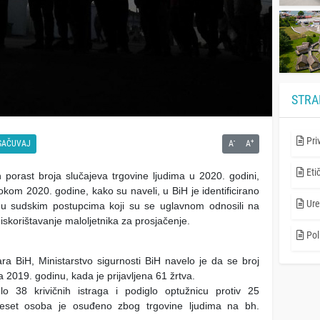
STRA
Pri
-
+
SAČUVAJ
A
A
Eti
 porast broja slučajeva trgovine ljudima u 2020. godini,
okom 2020. godine, kako su naveli, u BiH je identificirano
Ure
u sudskim postupcima koji su se uglavnom odnosili na
 iskorištavanje maloljetnika za prosjačenje.
Poli
ra BiH, Ministarstvo sigurnosti BiH navelo je da se broj
2019. godinu, kada je prijavljena 61 žrtva.
o 38 krivičnih istraga i podiglo optužnicu protiv 25
ideset osoba je osuđeno zbog trgovine ljudima na bh.