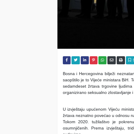
Bosna i Hercegovina bilježi neznatan
saopštilo je to Vijeće ministara BiH.
T
sedamdeset žrtava trgovine
ljudima 
organizirano seksualno zlostavljanje i
U izvještaju upućenom Vijeću minista
žrtava neznatno povećao u odnosu na 
Tokom 2020. tužilaštvo je pokrenul
osumnjičenih. Prema izvještaju, tr