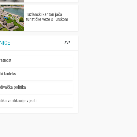
Tuzlanski kanton jača
turističke veze s Turskom
NICE
SVE
vatnost
čki kodeks
đivačka politika
tika verifikacije vijesti