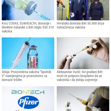
Kroz COVAX, EU4HEALTH, donacije i
Hrvatska donirala BiH 30.000 doza
direktne nabavke u BiH stiglo 530.510
AstraZeneca vakcina
vakcina
Srbija: Proizvedena vakcina "Sputnik
Aleksandar Vučić: Svi građani BiH
V" namijenjena je prvenstveno za
moći će potpuno besplatno da se
domaće tržište
vakcinišu i da dobiju uvjerenje