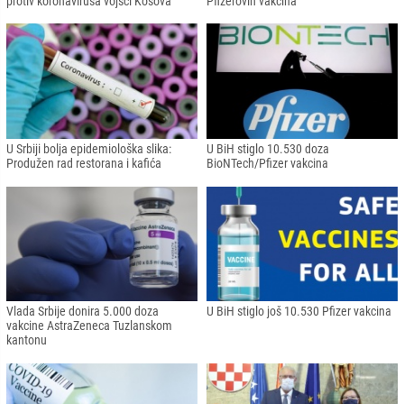
protiv koronavirusa vojsci Kosova
Pfizerovih vakcina
U Srbiji bolja epidemiološka slika:
U BiH stiglo 10.530 doza
Produžen rad restorana i kafića
BioNTech/Pfizer vakcina
Vlada Srbije donira 5.000 doza
U BiH stiglo još 10.530 Pfizer vakcina
vakcine AstraZeneca Tuzlanskom
kantonu