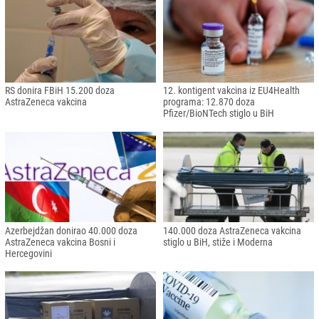
RS donira FBiH 15.200 doza
12. kontigent vakcina iz EU4Health
AstraZeneca vakcina
programa: 12.870 doza
Pfizer/BioNTech stiglo u BiH
Azerbejdžan donirao 40.000 doza
140.000 doza AstraZeneca vakcina
AstraZeneca vakcina Bosni i
stiglo u BiH, stiže i Moderna
Hercegovini