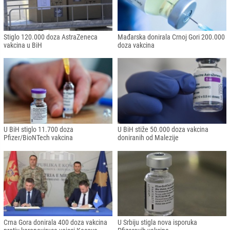
Stiglo 120.000 doza AstraZeneca
Mađarska donirala Crnoj Gori 200.000
vakcina u BiH
doza vakcina
U BiH stiglo 11.700 doza
U BiH stiže 50.000 doza vakcina
Pfizer/BioNTech vakcina
doniranih od Malezije
Crna Gora donirala 400 doza vakcina
U Srbiju stigla nova isporuka