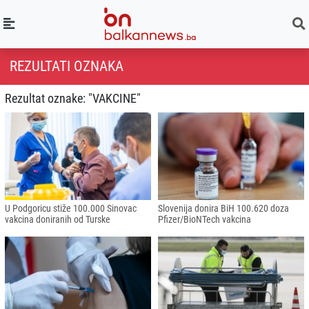
REZULTATI OZNAKA
Rezultat oznake: "VAKCINE"
U Podgoricu stiže 100.000 Sinovac
Slovenija donira BiH 100.620 doza
vakcina doniranih od Turske
Pfizer/BioNTech vakcina