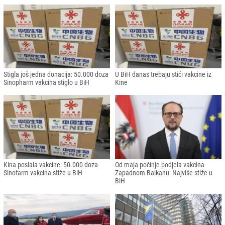
Stigla još jedna donacija: 50.000 doza
U BiH danas trebaju stići vakcine iz
Sinopharm vakcina stiglo u BiH
Kine
Kina poslala vakcine: 50.000 doza
Od maja počinje podjela vakcina
Sinofarm vakcina stiže u BiH
Zapadnom Balkanu: Najviše stiže u
BiH