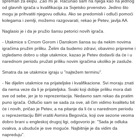
spreman za ekipu. Žao mi je. Računao sam na njega kao na jednog
od glavnih igrača u kvalifikacija za Svjetsko prvenstvo. Jedino što
mogu je prihvatiti njegovu odluku. Ako se predomisli i odluči pomoći
kolegama i zemlji, možemo razgovarati, rekao je Petev, javlja AA.
Naglasio je i da je pružio šansu petorici novih igrača.
- Utakmice s Crnom Gorom i Danskom šansa su da nekim novima
igračima pružim priliku. Želim da budemo zdravi, obavimo pripreme i
izgledamo dobro u obje utakmice, kazao je Petev dodavši da će i u
narednom periodu pružati priliku novim igračima ukoliko je zasluže.
Smatra da se utakmice igraju u "najtežem terminu".
- Ne dijelim utakmice na prijateljske i kvalifikacione. Svi moraju znati
da nema veze da li je prijateljska. Svaki koji dobije priliku mora dati
sve od sebe, jer je to reprezentacija. Nedavno sam rekao da pratim
puno igrača. Odlučio sam se sada za ove, ali čim vidimo kvalitetu bit
će i novih, pričao je Petev, a na pitanje da li će u narednom periodu
u reprezentaciju BiH vratiti Asmira Begovića, koji ove sezone veoma
dobro brani u engleskoj drugoj ligi, odgovorio je:
"Sada je odluka
ovakva, a ubuduće je sve moguće. Najbitnije je da vidim da
napreduju".