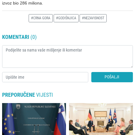
izvoz bio 286 miliona.
#CRNA GORA
#GODIŠNJICA
#NEZAVISNOST
KOMENTARI
(0)
POŠALJI
PREPORUČENE
VIJESTI