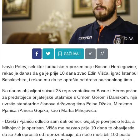
© AA
-
+
SAČUVAJ
A
A
Ivaylo Petev, selektor fudbalske reprezentacije Bosne i Hercegovine,
rekao je danas da ga je prije 10 dana zvao Edin Višća, igrač Istanbul
Basaksehira, i rekao mu da se oprašta od dresa nacionalnog tima.
Na danas objavljeni spisak 25 reprezentativaca Bosne i Hercegovine
za predstojeće prijateljske utakmice s Crnom Gorom i Danskom, nije
uvrstio standardne članove državnog tima Edina Džeku, Miralema
Pjanića i Amera Gojaka, kao i Marka Mihojevića.
- Džeki i Pjaniću odlučio sam dati odmor. Gojak je povrijedio leđa, a
Mihojević je operisan. Višća me nazvao prije 10 dana te obavijestio
da se želi oprostiti od reprezentacije, da neće moći biti 100 posto