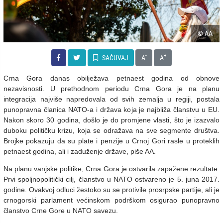
© AA
-
+
SAČUVAJ
A
A
Crna Gora danas obilježava petnaest godina od obnove
nezavisnosti. U prethodnom periodu Crna Gora je na planu
integracija najviše napredovala od svih zemalja u regiji, postala
punopravna članica NATO-a i država koja je najbliža članstvu u EU.
Nakon skoro 30 godina, došlo je do promjene vlasti, što je izazvalo
duboku političku krizu, koja se odražava na sve segmente društva.
Brojke pokazuju da su plate i penzije u Crnoj Gori rasle u proteklih
petnaest godina, ali i zaduženje države, piše AA.
Na planu vanjske politike, Crna Gora je ostvarila zapažene rezultate.
Prvi spoljnopolitički cilj, članstvo u NATO ostvareno je 5. juna 2017.
godine. Ovakvoj odluci žestoko su se protivile prosrpske partije, ali je
crnogorski parlament većinskom podrškom osigurao punopravno
članstvo Crne Gore u NATO savezu.