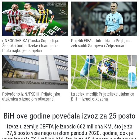
(INFOGRAFIKA)Turska Super liga:
Prijetili FIFA arbitru Irfanu Peljti, ne
Žestoka borba Džeke i Icardija za
želi suditi Sarajevu i Željezničaru
titulu najboljeg strijelca
Potvrđeno iz N/FSBiH: Prijateljska
Izraelski mediji: Prijateljska utakmica
utakmica s Izraelom otkazana
BiH – Izrael otkazana
BiH ove godine povećala izvoz za 25 posto
Izvoz u zemlje CEFTA je iznosio 662 miliona KM, što je za
27,5 posto više nego u istom periodu 2020. godine, dok je