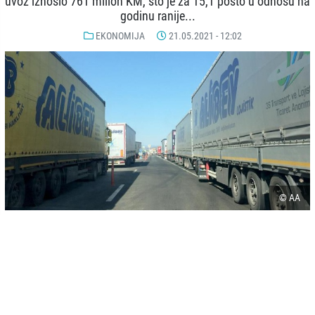
uvoz iznosio 761 milion KM, što je za 15,1 posto u odnosu na
godinu ranije...
EKONOMIJA
21.05.2021 - 12:02
© AA
-
+
SAČUVAJ
A
A
Bosna i Hercegovina je u periodu januar - april 2021. godine izvezla
robe u vrijednosti 4,1 milijardu konvertibilnih maraka (KM), što je za
25,7 posto više u odnosu na isti period 2020. godine.
U prva četiri mjeseca uvoz je iznosio 6,1 milijardu KM, što je za 12,5