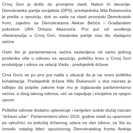
Crnoj Gori je došlo do promjene vlasti. Nakon tri decenije,
Demokratska partija socijalista (DPS), predsjednika Mila Đukanovića
je prešla u opoziciju, dok su sada na vlasti prosrpski Demokratski
front, zajedno sa Demokratama Alekse Bečića i Građanskim
pokretom URA Dritana Abazovića. Prvi put od uvođenja
višestranačja u Crnoj Gori, manjinske partije nisu dio vladajuće
većine.
Osim što je parlamentarna većina sastavljena od samo jednog
poslanika više u odnosu na opoziciju, političku krizu u Crnoj Gori
produbljuje i odnos na relaciji Vlada - predsjednik države.
Crna Gora se po prvi put našla u situaciji da je na sceni politička
kohabitacija. Predsjednik države Milo Đukanović u dva navrata je
odbijao da potpiše zakone koje mu je izglasavala parlamentarna
većina, a zbog takvog odnosa, već se najavljuje i inicijativa za njegov
opoziv.
Političke odnose dodatno opterećuje i neriješen sudski slučaj nazvan
“državni udar”. Parlamentarni izbori 2016. godine ostali su upamćeni
po optužnici za pokušaj državnog udara na dan izbora, za šta su
između ostalog lideri opozicionog Demokratskog fronta Andrija