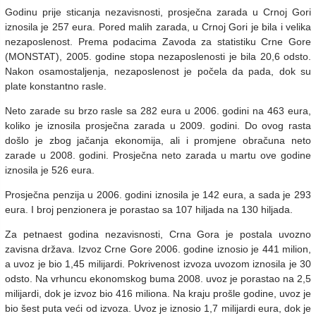
Godinu prije sticanja nezavisnosti, prosječna zarada u Crnoj Gori
iznosila je 257 eura. Pored malih zarada, u Crnoj Gori je bila i velika
nezaposlenost. Prema podacima Zavoda za statistiku Crne Gore
(MONSTAT), 2005. godine stopa nezaposlenosti je bila 20,6 odsto.
Nakon osamostaljenja, nezaposlenost je počela da pada, dok su
plate konstantno rasle.
Neto zarade su brzo rasle sa 282 eura u 2006. godini na 463 eura,
koliko je iznosila prosječna zarada u 2009. godini. Do ovog rasta
došlo je zbog jačanja ekonomija, ali i promjene obračuna neto
zarade u 2008. godini. Prosječna neto zarada u martu ove godine
iznosila je 526 eura.
Prosječna penzija u 2006. godini iznosila je 142 eura, a sada je 293
eura. I broj penzionera je porastao sa 107 hiljada na 130 hiljada.
Za petnaest godina nezavisnosti, Crna Gora je postala uvozno
zavisna država. Izvoz Crne Gore 2006. godine iznosio je 441 milion,
a uvoz je bio 1,45 milijardi. Pokrivenost izvoza uvozom iznosila je 30
odsto. Na vrhuncu ekonomskog buma 2008. uvoz je porastao na 2,5
milijardi, dok je izvoz bio 416 miliona. Na kraju prošle godine, uvoz je
bio šest puta veći od izvoza. Uvoz je iznosio 1,7 milijardi eura, dok je