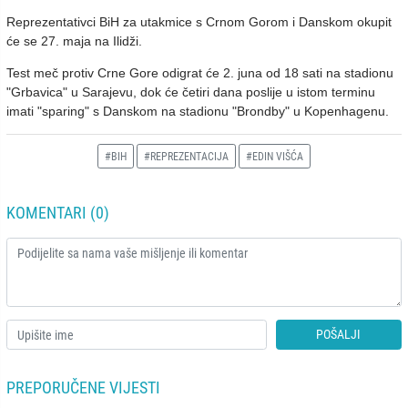
Reprezentativci BiH za utakmice s Crnom Gorom i Danskom okupit
će se 27. maja na Ilidži.
Test meč protiv Crne Gore odigrat će 2. juna od 18 sati na stadionu
"Grbavica" u Sarajevu, dok će četiri dana poslije u istom terminu
imati "sparing" s Danskom na stadionu "Brondby" u Kopenhagenu.
#BIH
#REPREZENTACIJA
#EDIN VIŠĆA
KOMENTARI (0)
POŠALJI
PREPORUČENE VIJESTI