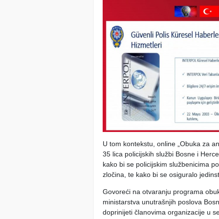
U tom kontekstu, online „Obuka za ana
35 lica policijskih službi Bosne i Her
kako bi se policijskim službenicima podi
zločina, te kako bi se osiguralo jedins
Govoreći na otvaranju programa obuk
ministarstva unutrašnjih poslova Bosn
doprinijeti članovima organizacije u se