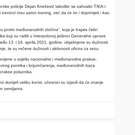
rske policije Dejan Knežević također se zahvalio TİKA-i
 treninzi nisu samo trening, već da će im i doprinijeti i kao
protiv međunarodnih zločina", koja je trajala četiri
ka koji su radili u Interpolovoj jedinici Generalne uprave
đu 13. i 16. aprila 2021. godine, objašnjene su dužnosti
nje, te su rečene dužnosti i aktivnosti oficira za vezu.
jenjene u svjetlu nacionalne i međunarodne prakse,
vnog poretka i krijumčarenja, međunarodnih baza
prakse polaznika.
donijeli veliku korist, učesnici su izjavili da će znanje
jim zemljama.