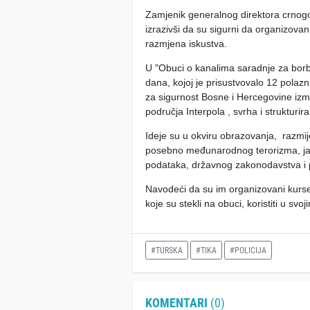
Zamjenik generalnog direktora crnogo
izrazivši da su sigurni da organizovani
razmjena iskustva.
U "Obuci o kanalima saradnje za borbu 
dana, kojoj je prisustvovalo 12 polazni
za sigurnost Bosne i Hercegovine izme
područja Interpola , svrha i strukturira
Ideje su u okviru obrazovanja, razmi
posebno međunarodnog terorizma, ja
podataka, državnog zakonodavstva i 
Navodeći da su im organizovani kursevi 
koje su stekli na obuci, koristiti u svo
#TURSKA
#TIKA
#POLICIJA
KOMENTARI
(0)