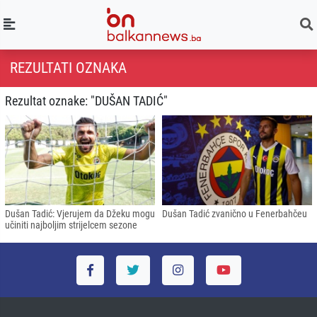
REZULTATI OZNAKA
Rezultat oznake: "DUŠAN TADIĆ"
Dušan Tadić: Vjerujem da Džeku mogu
Dušan Tadić zvanično u Fenerbahčeu
učiniti najboljim strijelcem sezone