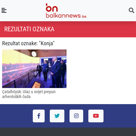
REZULTATI OZNAKA
Rezultat oznake: "Konja"
Çatalhöyük: Ulaz u svijet prepun
arheoloških čuda