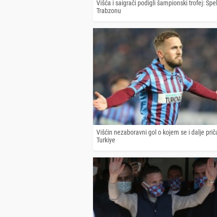
Višća i saigrači podigli šampionski trofej: Spe
Trabzonu
Višćin nezaboravni gol o kojem se i dalje prič
Turkiye