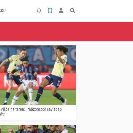
SKU
 Višće na teren: Trabzonspor savladao
hče