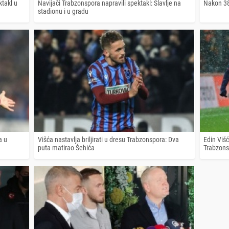
ktakl u
Navijači Trabzonspora napravili spektakl: Slavlje na
Nakon 38
stadionu i u gradu
a u
Višća nastavlja briljirati u dresu Trabzonspora: Dva
Edin Viš
puta matirao Šehića
Trabzons