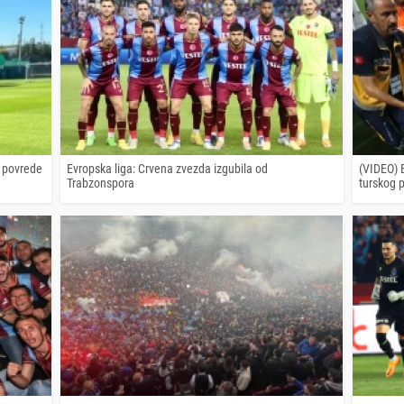
e povrede
Evropska liga: Crvena zvezda izgubila od
(VIDEO) 
Trabzonspora
turskog 