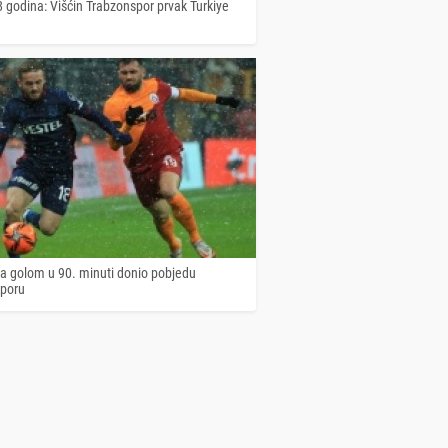
 godina: Višćin Trabzonspor prvak Turkiye
ća golom u 90. minuti donio pobjedu
poru