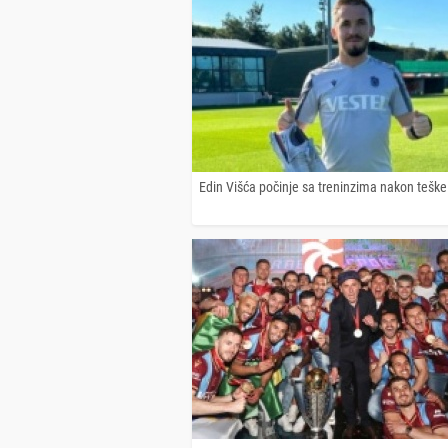
Edin Višća počinje sa treninzima nakon tešk