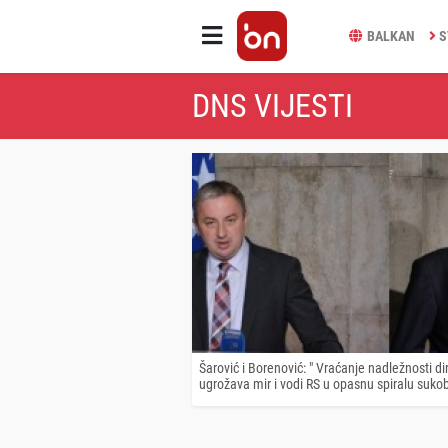
BALKAN
S
DNS VIJESTI
Šarović i Borenović: " Vraćanje nadležnosti di
ugrožava mir i vodi RS u opasnu spiralu suko