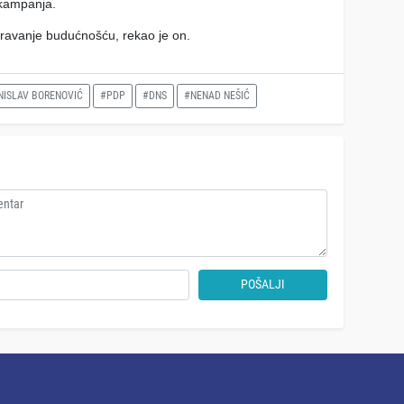
a kampanja.
ravanje budućnošću, rekao je on.
ISLAV BORENOVIĆ
#PDP
#DNS
#NENAD NEŠIĆ
POŠALJI