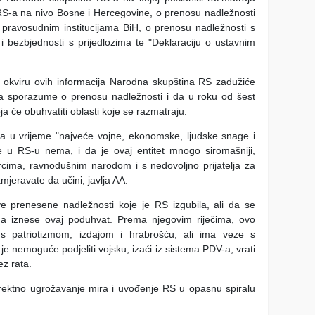
RS-a na nivo Bosne i Hercegovine, o prenosu nadležnosti
o pravosudnim institucijama BiH, o prenosu nadležnosti s
 bezbjednosti s prijedlozima te "Deklaraciju o ustavnim
u okviru ovih informacija Narodna skupština RS zadužiće
 sporazume o prenosu nadležnosti i da u roku od šest
a će obuhvatiti oblasti koje se razmatraju.
na u vrijeme "najveće vojne, ekonomske, ljudske snage i
u RS-u nema, i da je ovaj entitet mnogo siromašniji,
borcima, ravnodušnim narodom i s nedovoljno prijatelja za
mjeravate da učini, javlja AA.
sve prenesene nadležnosti koje je RS izgubila, ali da se
da iznese ovaj poduhvat. Prema njegovim riječima, ovo
 s patriotizmom, izdajom i hrabrošću, ali ima veze s
 nemoguće podjeliti vojsku, izaći iz sistema PDV-a, vrati
z rata.
irektno ugrožavanje mira i uvođenje RS u opasnu spiralu