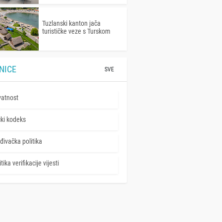
Tuzlanski kanton jača
turističke veze s Turskom
NICE
SVE
vatnost
čki kodeks
đivačka politika
tika verifikacije vijesti