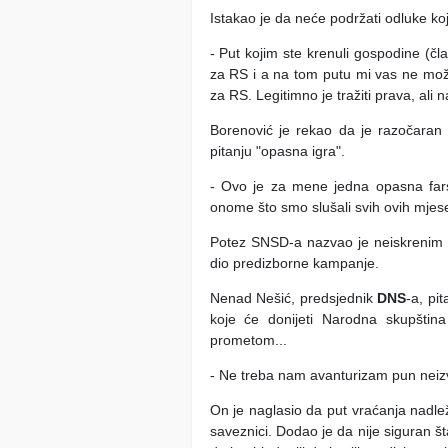
Istakao je da neće podržati odluke koj
- Put kojim ste krenuli gospodine (čl
za RS i a na tom putu mi vas ne možem
za RS. Legitimno je tražiti prava, ali 
Borenović je rekao da je razočaran n
pitanju "opasna igra".
- Ovo je za mene jedna opasna fars
onome što smo slušali svih ovih mjese
Potez SNSD-a nazvao je neiskrenim i 
dio predizborne kampanje.
Nenad Nešić, predsjednik
DNS
-a, pi
koje će donijeti Narodna skupština
prometom...
- Ne treba nam avanturizam pun neizv
On je naglasio da put vraćanja nadlež
saveznici. Dodao je da nije siguran šta