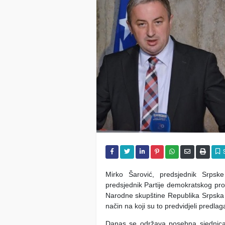
Mirko Šarović, predsjednik Srpsk
predsjednik Partije demokratskog pro
Narodne skupštine Republika Srpska
način na koji su to predvidjeli predl
Danas se održava posebna sjednica 