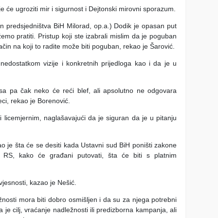
e će ugroziti mir i sigurnost i Dejtonski mirovni sporazum.
an predsjedništva BiH Milorad, op.a.) Dodik je opasan put
o pratiti. Pristup koji ste izabrali mislim da je poguban
način na koji to radite može biti poguban, rekao je Šarović.
edostatkom vizije i konkretnih prijedloga kao i da je u
a pa čak neko će reći blef, ali apsolutno ne odgovara
ci, rekao je Borenović.
licemjernim, naglašavajući da je siguran da je u pitanju
tao je šta će se desiti kada Ustavni sud BiH poništi zakone
 RS, kako će građani putovati, šta će biti s platnim
jesnosti, kazao je Nešić.
nosti mora biti dobro osmišljen i da su za njega potrebni
 je cilj, vraćanje nadležnosti ili predizborna kampanja, ali