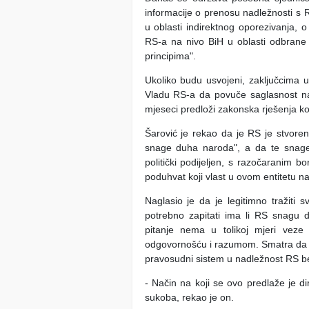
informacije o prenosu nadležnosti s 
u oblasti indirektnog oporezivanja, 
RS-a na nivo BiH u oblasti odbrane i
principima".
Ukoliko budu usvojeni, zaključcima 
Vladu RS-a da povuče saglasnost na
mjeseci predloži zakonska rješenja koj
Šarović je rekao da je RS je stvore
snage duha naroda", a da te snage 
politički podijeljen, s razočaranim 
poduhvat koji vlast u ovom entitetu na
Naglasio je da je legitimno tražiti 
potrebno zapitati ima li RS snagu 
pitanje nema u tolikoj mjeri veze
odgovornošću i razumom. Smatra da je
pravosudni sistem u nadležnost RS be
- Način na koji se ovo predlaže je d
sukoba, rekao je on.