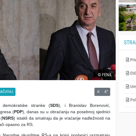
STRA
Pri
Eti
© FENA
Ure
-
+
SAČUVAJ
A
A
Poli
e demokratske stranke (
SDS
), i Branislav Borenović,
gresa (
PDP
), danas su u obraćanju na posebnoj sjednici
 (
NSRS
) istakli da smatraju da je vraćanje nadležnosti na
agači opasno za RS.
Narodne skupštine RS-a na kojoj poslanici razmatraju