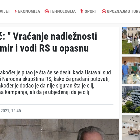
VIJET
EKONOMIJA
TEHNOLOGIJA
SPORT
UPOZNAJMO TUR
ć: " Vraćanje nadležnosti
mir i vodi RS u opasnu
kođer je pitao je šta će se desiti kada Ustavni sud
ti Narodna skupština RS, kako će građani putovati,
ođer je dodao je da nije siguran šta je cilj,
a kampanja, ali da je ubjeđeniji da je cilj
2021, 16:45