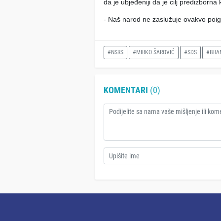
da je ubjeđeniji da je cilj predizborn
- Naš narod ne zaslužuje ovakvo poig
#NSRS
#MIRKO ŠAROVIĆ
#SDS
#BRAN
KOMENTARI
(0)