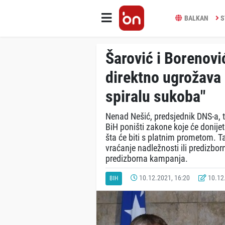
BALKAN
S
Šarović i Borenovi
direktno ugrožava 
spiralu sukoba"
Nenad Nešić, predsjednik DNS-a, ta
BiH poništi zakone koje će donije
šta će biti s platnim prometom. Tak
vraćanje nadležnosti ili predizborn
predizborna kampanja.
10.12.2021, 16:20
10.12.
BIH