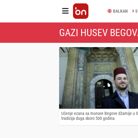
BALKAN
S
GAZI HUSEV BEGOV
Učenje ezana sa munare Begove džamije u S
tradicija duga skoro 500 godina