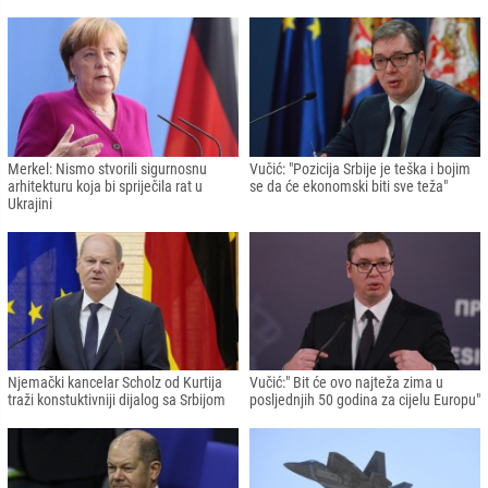
Merkel: Nismo stvorili sigurnosnu
Vučić: "Pozicija Srbije je teška i bojim
arhitekturu koja bi spriječila rat u
se da će ekonomski biti sve teža"
Ukrajini
Njemački kancelar Scholz od Kurtija
Vučić:" Bit će ovo najteža zima u
traži konstuktivniji dijalog sa Srbijom
posljednjih 50 godina za cijelu Europu"