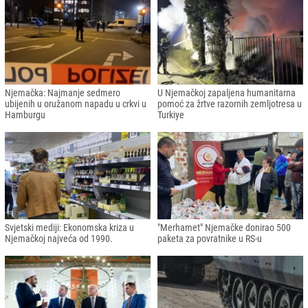
Njemačka: Najmanje sedmero
U Njemačkoj zapaljena humanitarna
ubijenih u oružanom napadu u crkvi u
pomoć za žrtve razornih zemljotresa u
Hamburgu
Turkiye
Svjetski mediji: Ekonomska kriza u
"Merhamet" Njemačke donirao 500
Njemačkoj najveća od 1990.
paketa za povratnike u RS-u