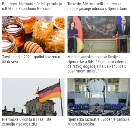
Baerbock: Njemačka će biti prisutnija
Turković: BiH ima veliki interes za
u BiH i na Zapadnom Balkanu
daljnje jačanje odnosa s Njemačkom
Turski med u 2021. godini izvezen u
Ministri vanjskih poslova Rusije i
55 država
Njemačke o BiH: " Zajednički interes
da razvoj događaja na Balkanu ide u
pozitivnom smjeru"
Njemačka uklonila BiH sa liste
Njemačka razmatra uvođenje sankcija
zemalja visokog rizika
Miloradu Dodiku