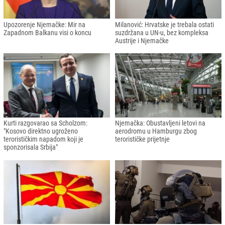
Upozorenje Njemačke: Mir na
Milanović: Hrvatske je trebala ostati
Zapadnom Balkanu visi o koncu
suzdržana u UN-u, bez kompleksa
Austrije i Njemačke
Kurti razgovarao sa Scholzom:
Njemačka: Obustavljeni letovi na
"Kosovo direktno ugroženo
aerodromu u Hamburgu zbog
terorističkim napadom koji je
terorističke prijetnje
sponzorisala Srbija"