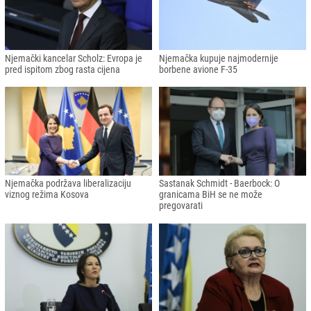
Njemački kancelar Scholz: Evropa je
Njemačka kupuje najmodernije
pred ispitom zbog rasta cijena
borbene avione F-35
Njemačka podržava liberalizaciju
Sastanak Schmidt - Baerbock: O
viznog režima Kosova
granicama BiH se ne može
pregovarati