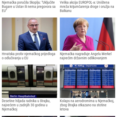
Njemačka poručila Skoplju: "Uključite
Velika akcija EUROPOL-a: Uništena
Bugare u Ustav ili nema pregovora sa
mreža krijumčarenja droge i oružja na
EU"
Balkanu
Hrvatska protiv njemačkog prijedloga
Njemačka nagrađuje Angelu Merkel
o odlučivanju u EU
najvećim državnim odlikovanjem
Desetine hiljada radnika u štrajku,
Kolaps na aerodromima u Njemačkoj,
najvećem u zadnjih 30 godina u
zbog štrajka otkazano na stotine
Njemačkoj
letova