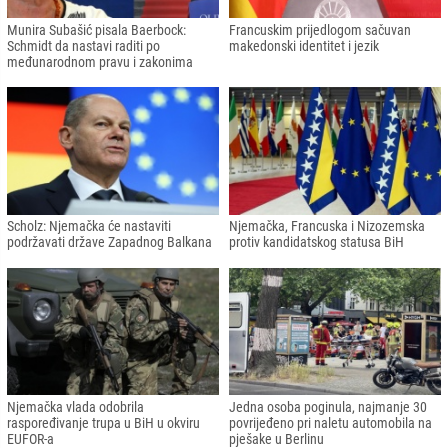
Munira Subašić pisala Baerbock:
Francuskim prijedlogom sačuvan
Schmidt da nastavi raditi po
makedonski identitet i jezik
međunarodnom pravu i zakonima
Scholz: Njemačka će nastaviti
Njemačka, Francuska i Nizozemska
podržavati države Zapadnog Balkana
protiv kandidatskog statusa BiH
Njemačka vlada odobrila
Jedna osoba poginula, najmanje 30
raspoređivanje trupa u BiH u okviru
povrijeđeno pri naletu automobila na
EUFOR-a
pješake u Berlinu