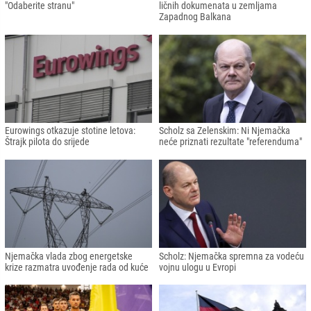
"Odaberite stranu"
ličnih dokumenata u zemljama
Zapadnog Balkana
Eurowings otkazuje stotine letova:
Scholz sa Zelenskim: Ni Njemačka
Štrajk pilota do srijede
neće priznati rezultate "referenduma"
Njemačka vlada zbog energetske
Scholz: Njemačka spremna za vodeću
krize razmatra uvođenje rada od kuće
vojnu ulogu u Evropi