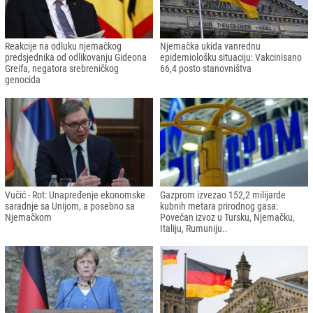
Reakcije na odluku njemačkog
Njemačka ukida vanrednu
predsjednika od odlikovanju Gideona
epidemiološku situaciju: Vakcinisano
Greifa, negatora srebreničkog
66,4 posto stanovništva
genocida
Vučić - Rot: Unapređenje ekonomske
Gazprom izvezao 152,2 milijarde
saradnje sa Unijom, a posebno sa
kubnih metara prirodnog gasa:
Njemačkom
Povećan izvoz u Tursku, Njemačku,
Italiju, Rumuniju..