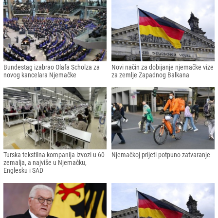
Bundestag izabrao Olafa Scholza za
Novi način za dobijanje njemačke vize
novog kancelara Njemačke
za zemlje Zapadnog Balkana
Turska tekstilna kompanija izvozi u 60
Njemačkoj prijeti potpuno zatvaranje
zemalja, a najviše u Njemačku,
Englesku i SAD