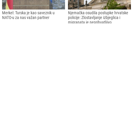
Merkel: Turska je kao saveznik u
Njemačka osudila postupke hrvatske
NATO-u za nas važan partner
policije: Zlostavljanje izbjeglica i
migranata je neprihvatljivo
BiH u augustu posjetilo 149.963
Socijaldemokrate pobijedile u
turista, najviše iz UAE
Njemačkoj: Pobjeda nakon 16 godina
Izbori u Njemačkoj: Prema izlaznim
Počeli izbori u Njemačkoj: Nijemci
anketama SPD na prvom mjestu
biraju novi sastav Bundestaga