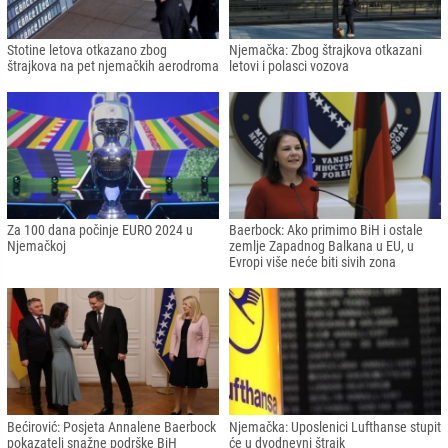
Stotine letova otkazano zbog
Njemačka: Zbog štrajkova otkazani
štrajkova na pet njemačkih aerodroma
letovi i polasci vozova
Za 100 dana počinje EURO 2024 u
Baerbock: Ako primimo BiH i ostale
Njemačkoj
zemlje Zapadnog Balkana u EU, u
Evropi više neće biti sivih zona
Bećirović: Posjeta Annalene Baerbock
Njemačka: Uposlenici Lufthanse stupit
pokazatelj snažne podrške BiH
će u dvodnevni štrajk