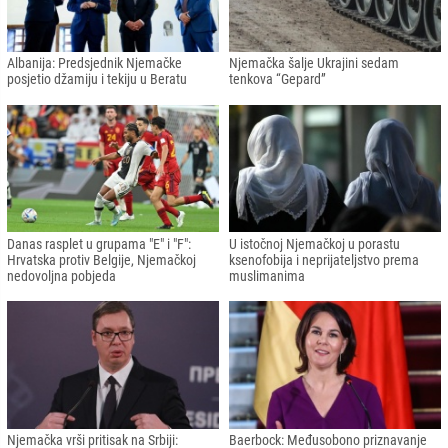
Albanija: Predsjednik Njemačke
Njemačka šalje Ukrajini sedam
posjetio džamiju i tekiju u Beratu
tenkova “Gepard”
Danas rasplet u grupama "E" i "F":
U istočnoj Njemačkoj u porastu
Hrvatska protiv Belgije, Njemačkoj
ksenofobija i neprijateljstvo prema
nedovoljna pobjeda
muslimanima
Njemačka vrši pritisak na Srbiji:
Baerbock: Međusobono priznavanje