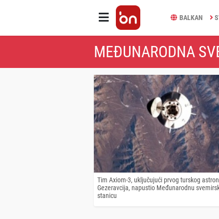
BALKAN
S
MEĐUNARODNA SVE
Tim Axiom-3, uključujući prvog turskog astro
Gezeravcija, napustio Međunarodnu svemirs
stanicu