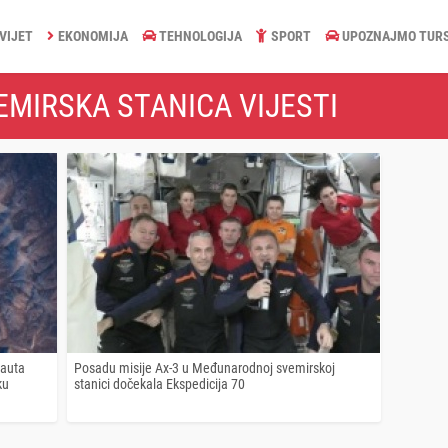
VIJET
EKONOMIJA
TEHNOLOGIJA
SPORT
UPOZNAJMO TUR
MIRSKA STANICA VIJESTI
nauta
Posadu misije Ax-3 u Međunarodnoj svemirskoj
ku
stanici dočekala Ekspedicija 70