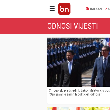
BALKAN
S
ODNOSI VIJESTI
Crnogorski predsjednik Jakov Milatović u posje
"Oživljavanje zamrlih političkih odnosa"