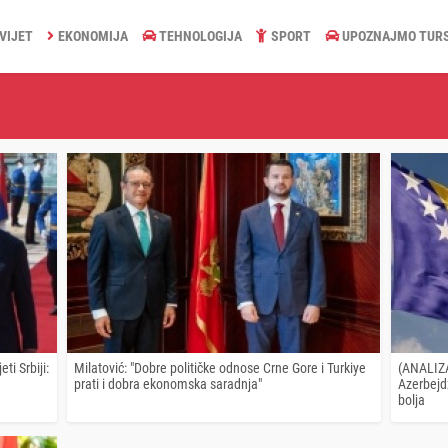
VIJET
EKONOMIJA
TEHNOLOGIJA
SPORT
UPOZNAJMO TUR
ti Srbiji:
Milatović: "Dobre političke odnose Crne Gore i Turkiye
(ANALIZA
prati i dobra ekonomska saradnja"
Azerbejdž
bolja