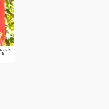
utno liči
-ih