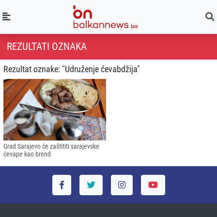
REZULTATI OZNAKA
Rezultat oznake: "Udruženje ćevabdžija"
Grad Sarajevo će zaštititi sarajevske
ćevape kao brend