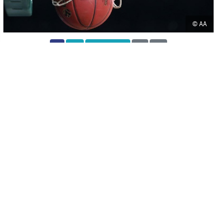
© AA
-
+
SAČUVAJ
A
A
Košarkaške utakmice trećeg kola
Lige prvaka a koje
igraju turski klub Bursaspor i izraelski Hapoel Holon, kao i
Galatasaray i Hapoel Jerusalem, odigrat će se u Sportskoj dvorani u
Laktašima u Bosni i Hercegovini, objavila je to
Međunarodna
košarkaška asocijacija FIBA.
Turski klub Bursaspor će se sa Hapoelom iz Holona sastati u srijedu,
29. novembra, dok će Galatasaray snage odmjeriti sa Hapoelom iz
Jerusalema dan kasnije, također, u BiH.
FIBA je odluku o premiještanju lokacije odigravanja utakmica iz
Turske u BiH donijela iz sigurnosnih razloga te će se obje utakmice
odigrati bez prisustva publike.