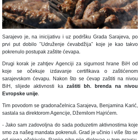
Sarajevo je, na inicijativu i uz podršku Grada Sarajeva, po
prvi put dobilo "Udruženje ćevabdžija" koje je kao takvo
pokrenulo postupak zaštite ćevapa.
Drugi korak je zahtjev Agenciji za sigurnost hrane BiH od
koje se očekuje izdavanje certifikava o zaštićenom
sarajevskom ćevapu. Nakon što se ćevap zaštiti na nivou
BiH, slijede aktivnosti ka
zaštiti bh. brenda na nivou
Evropske unije
.
Tim povodom se gradonačelnica Sarajeva, Benjamina Karić,
sastala sa direktorom Agencije, Džemilom Hajrićem.
- Jako sam zadovoljna do sada poduzetim aktivnostima koje
smo za našeg mandata pokrenuli. Grad je učinio i više što se
od njega očekivalo. Ranije niko nije djelovao u tom pravcu.