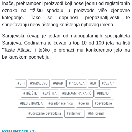
Inače, prehrambeni proizvodi koji nose jednu od registriranih
oznaka na tržištu spadaju u proizvode više cjenovne
kategorije. Tako se doprinosi prepoznatljivosti te
sprječavanju neovlaštenog korištenja njihovog imena.
Sarajevski ćevap je jedan od najpopularnijih specijaliteta
Sarajeva. Godinama je ćevap u top 10 od 100 jela na listi
"Taste Atlasa" i teško je pronaći mu konkurentno jelo na
balkanskom podneblju.
#BIH
#SARAJEVO
#GRAD
#PRODAJA
#EU
#ĆEVAPI
#TRŽIŠTE
#ZAŠTITA
#BENJAMINA KARIĆ
#BREND
#REGISTRACIJA
#gradonačelnica
#ćevap
#ćevabdžije
#Udruženje ćevabdžija
#aktivnosti
#bh. brend
KOMENTARI
(0)