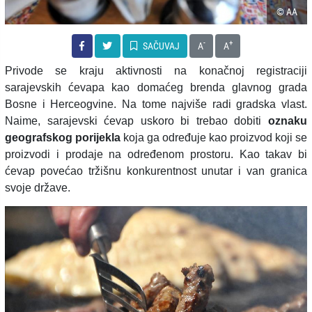
© AA
-
+
SAČUVAJ
A
A
Privode se kraju aktivnosti na konačnoj registraciji
sarajevskih ćevapa kao domaćeg brenda glavnog grada
Bosne i Herceogvine. Na tome najviše radi gradska vlast.
Naime, sarajevski ćevap uskoro bi trebao dobiti
oznaku
geografskog porijekla
koja ga određuje kao proizvod koji se
proizvodi i prodaje na određenom prostoru. Kao takav bi
ćevap povećao tržišnu konkurentnost unutar i van granica
svoje države.