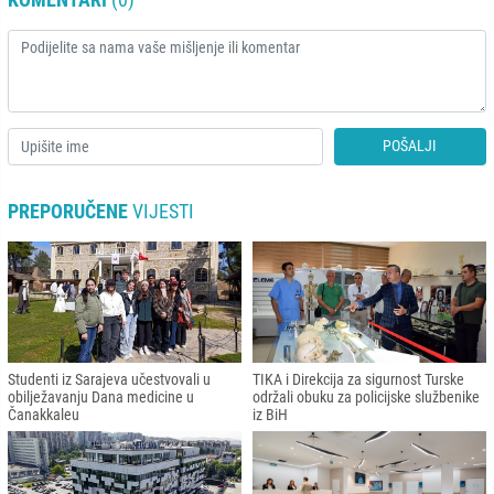
POŠALJI
PREPORUČENE
VIJESTI
Studenti iz Sarajeva učestvovali u
TIKA i Direkcija za sigurnost Turske
obilježavanju Dana medicine u
održali obuku za policijske službenike
Čanakkaleu
iz BiH