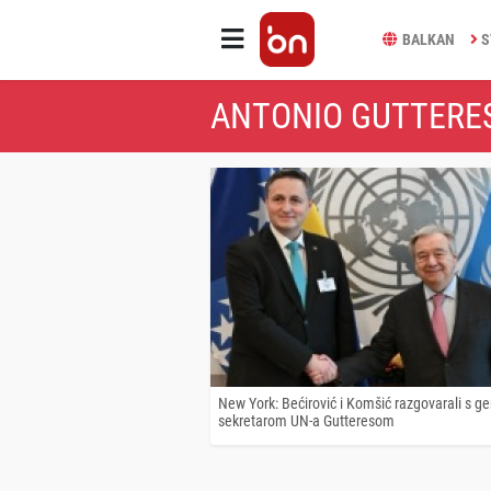
BALKAN
S
ANTONIO GUTTERES
New York: Bećirović i Komšić razgovarali s g
sekretarom UN-a Gutteresom