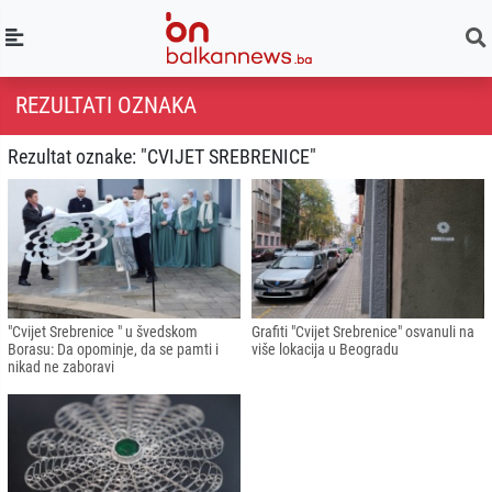
REZULTATI OZNAKA
Rezultat oznake: "CVIJET SREBRENICE"
"Cvijet Srebrenice " u švedskom
Grafiti "Cvijet Srebrenice" osvanuli na
Borasu: Da opominje, da se pamti i
više lokacija u Beogradu
nikad ne zaboravi