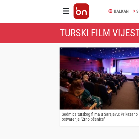
BALKAN
S
TURSKI FILM VIJEST
Sedmica turskog filma u Sarajevu: Prikazano
ostvarenje "Zrno pšenice"