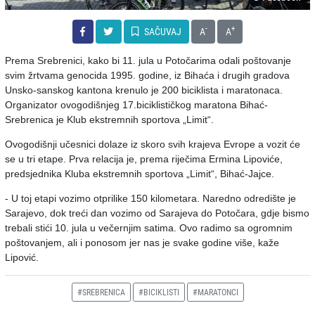
-
+
SAČUVAJ
A
A
Prema Srebrenici, kako bi 11. jula u Potočarima odali poštovanje
svim žrtvama genocida 1995. godine, iz Bihaća i drugih gradova
Unsko-sanskog kantona krenulo je 200 biciklista i maratonaca.
Organizator ovogodišnjeg 17.biciklističkog maratona Bihać-
Srebrenica je Klub ekstremnih sportova „Limit“.
Ovogodišnji učesnici dolaze iz skoro svih krajeva Evrope a vozit će
se u tri etape. Prva relacija je, prema riječima Ermina Lipoviće,
predsjednika Kluba ekstremnih sportova „Limit“, Bihać-Jajce.
- U toj etapi vozimo otprilike 150 kilometara. Naredno odredište je
Sarajevo, dok treći dan vozimo od Sarajeva do Potočara, gdje bismo
trebali stići 10. jula u večernjim satima. Ovo radimo sa ogromnim
poštovanjem, ali i ponosom jer nas je svake godine više, kaže
Lipović.
#SREBRENICA
#BICIKLISTI
#MARATONCI