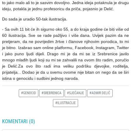
to jako malo ali to je sasvim dovoljno. Jedna ideja potaknula je drugu
ideju, potakla je jednu profesoricu da priča, pojasnio je Delić.
Do sada je uradio 50-tak ilustracija.
- Sa ovih 11 bit će ih sigurno oko 55, a do kraja godine će biti više od
60 ilustracija. Sve se rade pažljivo i više dana. Uvijek pazim da ne
pretjeram, da ne povrijedim žrtve i članove njihovim porodica, to mi
je bitno. Izabrao sam online platformu, Facebook, Instagram, Twitter
i jako puno ljudi dijeli. Drago mi je da mi se iz Srebrenice javilo
mnogo mlađih ljudi koji su mi se zahvalili na ovom što radim, poručio
je Delić.Za ovo što radi ima veliku podršku djevojke, roditelja,
prijatelja... Dodao je da u svemu ovome nije bitan on nego da se širi
istina o genocidu i sudbini jednog naroda.
#GENOCID
#SREBRENICA
#SJEĆANJE
#ADMIR DELIĆ
#ILUSTRACIJE
KOMENTARI (0)