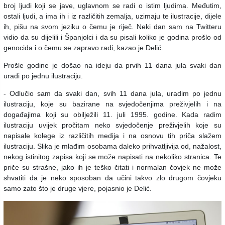
broj ljudi koji se jave, uglavnom se radi o istim ljudima. Međutim,
ostali ljudi, a ima ih i iz različitih zemalja, uzimaju te ilustracije, dijele
ih, pišu na svom jeziku o čemu je riječ. Neki dan sam na Twitteru
vidio da su dijelili i Španjolci i da su pisali koliko je godina prošlo od
genocida i o čemu se zapravo radi, kazao je Delić.
Prošle godine je došao na ideju da prvih 11 dana jula svaki dan
uradi po jednu ilustraciju.
- Odlučio sam da svaki dan, svih 11 dana jula, uradim po jednu
ilustraciju, koje su bazirane na svjedočenjima preživjelih i na
događajima koji su obilježili 11. juli 1995. godine. Kada radim
ilustraciju uvijek pročitam neko svjedočenje preživjelih koje su
napisale kolege iz različitih medija i na osnovu tih priča slažem
ilustraciju. Slika je mlađim osobama daleko prihvatljivija od, nažalost,
nekog istinitog zapisa koji se može napisati na nekoliko stranica. Te
priče su strašne, jako ih je teško čitati i normalan čovjek ne može
shvatiti da je neko sposoban da učini takvo zlo drugom čovjeku
samo zato što je druge vjere, pojasnio je Delić.