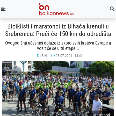
Biciklisti i maratonci iz Bihaća krenuli u
Srebrenicu: Preći će 150 km do odredišta
Ovogodišnji učesnici dolaze iz skoro svih krajeva Evrope a
vozit će se u tri etape...
BiH
08.07.2021 - 14:41
© Facebook