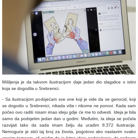
Mišljenja je da takvom ilustracijom daje jedan dio slagalice o istini
koja se dogodila u Srebrenici.
- Sa ilustracijom podsjećam sve one koji je vide da se genocid, koji
se dogodio u Srebrenici, nikada više i nikome ne ponovi. Kada sam
počeo ovo raditi nisam imao ideju gdje će me to odvesti. Ideja je bila
samo da podsjetim jedan dan u godini. Međutim, ta ideja se počela
razvijati tako da sada imam želju da uradim 8.372 ilustracije.
Nemoguće je stići taj broj za života, pogotovo ako nastavim ovako
sporim tempom, ali mislim da je bitna ideja podsjećanja, da počnem