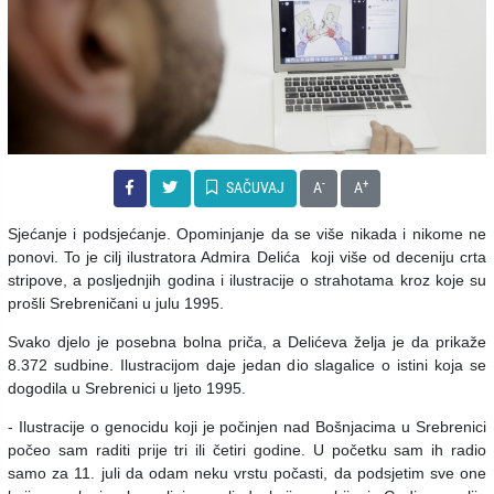
-
+
SAČUVAJ
A
A
Sjećanje i podsjećanje. Opominjanje da se više nikada i nikome ne
ponovi. To je cilj ilustratora Admira Delića koji više od deceniju crta
stripove, a posljednjih godina i ilustracije o strahotama kroz koje su
prošli Srebreničani u julu 1995.
Svako djelo je posebna bolna priča, a Delićeva želja je da prikaže
8.372 sudbine. Ilustracijom daje jedan dio slagalice o istini koja se
dogodila u Srebrenici u ljeto 1995.
- Ilustracije o genocidu koji je počinjen nad Bošnjacima u Srebrenici
počeo sam raditi prije tri ili četiri godine. U početku sam ih radio
samo za 11. juli da odam neku vrstu počasti, da podsjetim sve one