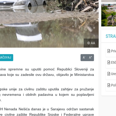
STRA
© AA
Pri
-
+
SAČUVAJ
A
A
Eti
vine spremne su uputiti pomoć Republici Sloveniji za
Ure
lava koje su zadesile ovu državu, objavilo je Ministarstva
Poli
ke unije za civilnu zaštitu uputila zahtjev za pružanje
nevremena i obilnih padavina u kojem su poplavljeni
e.
i BiH Nenada Nešića danas je u Sarajevu održan sastanak
e civilne zaštite Republike Srpske i Federalne uprave