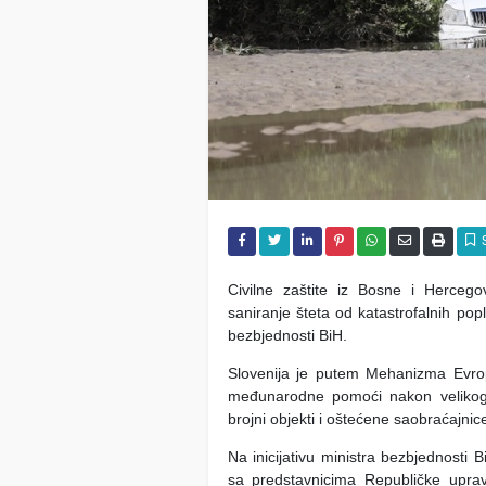
Civilne zaštite iz Bosne i Hercego
saniranje šteta od katastrofalnih pop
bezbjednosti BiH.
Slovenija je putem Mehanizma Evrops
međunarodne pomoći nakon velikog 
brojni objekti i oštećene saobraćajnic
Na inicijativu ministra bezbjednost
sa predstavnicima Republičke uprav