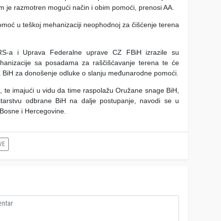
jem je razmotren mogući način i obim pomoći, prenosi AA.
pomoć u teškoj mehanizaciji neophodnoj za čišćenje terena
 RS-a i Uprava Federalne uprave CZ FBiH izrazile su
hanizacije sa posadama za raščišćavanje terena te će
tara BiH za donošenje odluke o slanju međunarodne pomoći.
i, te imajući u vidu da time raspolažu Oružane snage BiH,
nistarstvu odbrane BiH na dalje postupanje, navodi se u
 Bosne i Hercegovine.
VE