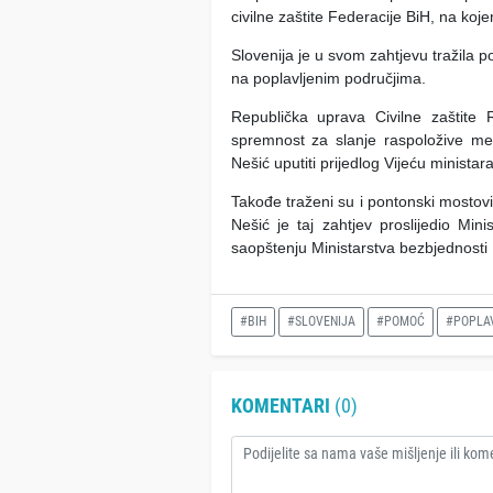
civilne zaštite Federacije BiH, na ko
Slovenija je u svom zahtjevu tražila 
na poplavljenim područjima.
Republička uprava Civilne zaštite
spremnost za slanje raspoložive me
Nešić uputiti prijedlog Vijeću minis
Takođe traženi su i pontonski mostov
Nešić je taj zahtjev proslijedio Mi
saopštenju Ministarstva bezbjednosti
#BIH
#SLOVENIJA
#POMOĆ
#POPLA
KOMENTARI
(0)