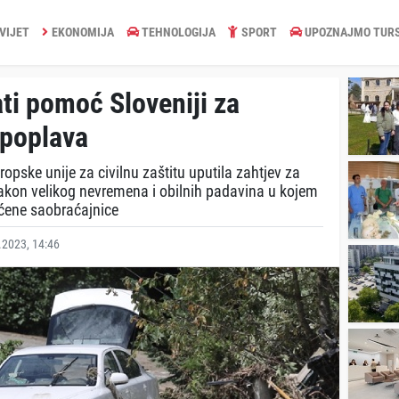
VIJET
EKONOMIJA
TEHNOLOGIJA
SPORT
UPOZNAJMO TUR
ti pomoć Sloveniji za
 poplava
pske unije za civilnu zaštitu uputila zahtjev za
on velikog nevremena i obilnih padavina u kojem
tećene saobraćajnice
2023, 14:46