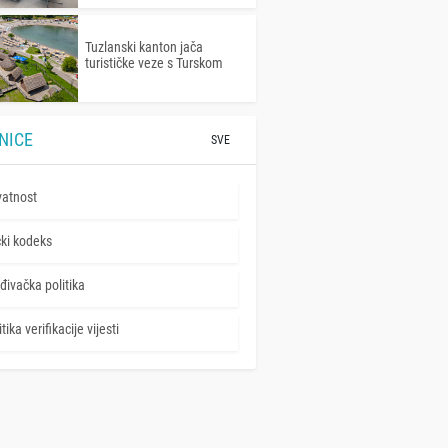
Tuzlanski kanton jača
turističke veze s Turskom
NICE
SVE
vatnost
čki kodeks
đivačka politika
tika verifikacije vijesti