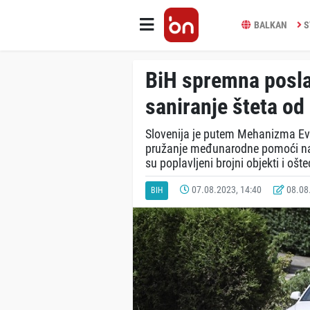
BALKAN
S
BiH spremna posla
saniranje šteta od
Slovenija je putem Mehanizma Evro
pružanje međunarodne pomoći nak
su poplavljeni brojni objekti i oš
07.08.2023, 14:40
08.08.
BIH