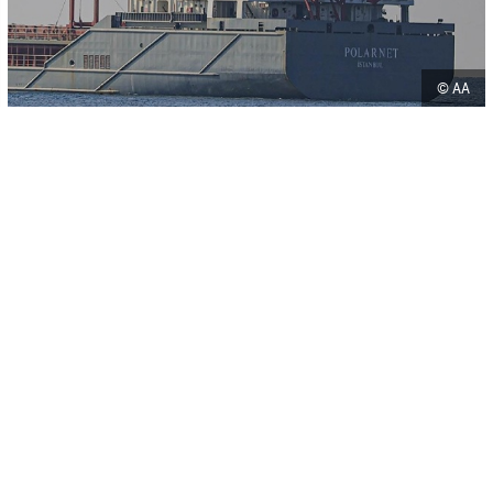
© AA
-
+
SAČUVAJ
A
A
Ahmet Yucel Alibeyler, kapetan ”Polarneta”, broda koji plovi pod
turskom zastavom, a koji je u skladu sa sporazumom o žitaricama
isplovio iz ukrajinske luke Černomorsk, kazao je kako očekuju da će
putovanje u uobičajenim uslovima trajati 28 sati.
“Polarnet" koji prevozi 12.000 tona žitarica, bit će podvrgnut
inspekciji zajedničkog tima u Istanbulu.
U ponedjeljak je iz ukrajinske luke Odesa isplovio prvi brod sa žitom
koji je potom iz Istanbula nastavio put prema Libanu nakon
određenih provjera u turskoj metropoli. Brod, pod zastavom Siera
Leona, bio je natovaren kukuruzom.
Uz posredovanje Turkiye i UN-a, Ukrajina i Rusija u Istanbulu
potpisale su 22. jula sporazum o obnovi ukrajinskih isporuka žitarica