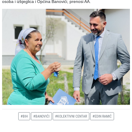
osoba i izbjeglica i Općina Banovići, prenosi AA.
#BIH
#BANOVIĆI
#KOLEKTIVNI CENTAR
#EDIN RAMIĆ