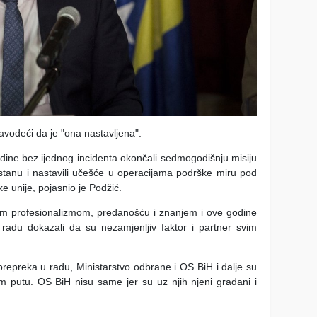
vodeći da je "ona nastavljena".
ine bez ijednog incidenta okončali sedmogodišnju misiju
stanu i nastavili učešće u operacijama podrške miru pod
ke unije, pojasnio je Podžić.
im profesionalizmom, predanošću i znanjem i ove godine
radu dokazali da su nezamjenljiv faktor i partner svim
epreka u radu, Ministarstvo odbrane i OS BiH i dalje su
m putu. OS BiH nisu same jer su uz njih njeni građani i