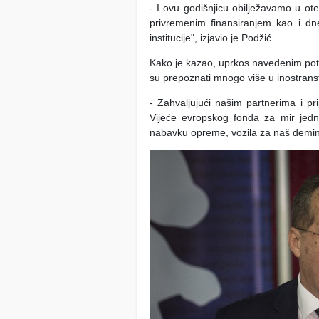
- I ovu godišnjicu obilježavamo u 
privremenim finansiranjem kao i dn
institucije", izjavio je Podžić.
Kako je kazao, uprkos navedenim pote
su prepoznati mnogo više u inostrans
- Zahvaljujući našim partnerima i pr
Vijeće evropskog fonda za mir jedn
nabavku opreme, vozila za naš deminer