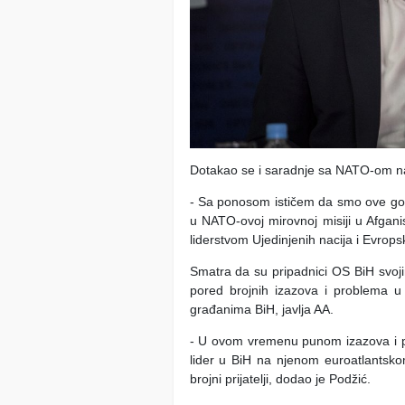
Dotakao se i saradnje sa NATO-om na
- Sa ponosom ističem da smo ove god
u NATO-ovoj mirovnoj misiji u Afgani
liderstvom Ujedinjenih nacija i Evrops
Smatra da su pripadnici OS BiH svoj
pored brojnih izazova i problema u 
građanima BiH, javlja AA.
- U ovom vremenu punom izazova i pr
lider u BiH na njenom euroatlantsko
brojni prijatelji, dodao je Podžić.