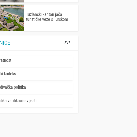
Tuzlanski kanton jača
turističke veze s Turskom
NICE
SVE
vatnost
čki kodeks
đivačka politika
tika verifikacije vijesti