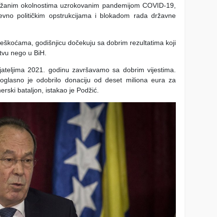
otežanim okolnostima uzrokovanim pandemijom COVID-19,
evno političkim opstrukcijama i blokadom rada državne
škoćama, godišnjicu dočekuju sa dobrim rezultatima koji
tvu nego u BiH.
ijateljima 2021. godinu završavamo sa dobrim vijestima.
oglasno je odobrilo donaciju od deset miliona eura za
ski bataljon, istakao je Podžić.