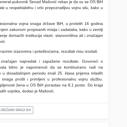
eneral-pukovnik Senad Mašović rekao je da su se OS BiH
ale u respektabilnu i vrlo prepoznatljivu vojnu silu, kako u
ofesionalna vojna snaga države BiH, u protelih 16 godina
njem zakonom propisanih misija i zadataka, kako u zemlji
enje domaćih institucija vlasti, stanovništva ali i značajan
vić.
 raznim izazovima i poteškoćama, rezultati nisu izostali.
, značajan napredak i zapažene rezultate. Govoreći o
onala bitno je napomenuti da se kontinuirano radi na
 u dosadašnjem periodu imali 25. klasa prijema mladih
 snaga prošli i primljeni u profesionalnu vojnu službu.
tupljenosti žena u OS BiH porastao na 8,1 posto. Do kraja
ladih vojnika, dodao je Mašović.
 ORUŽANIH SNAGA BiH