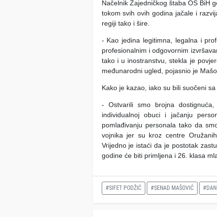
Načelnik Zajedničkog štaba OS BiH g
tokom svih ovih godina jačale i razvij
regiji tako i šire.
- Kao jedina legitimna, legalna i pr
profesionalnim i odgovornim izvršava
tako i u inostranstvu, stekla je povjer
međunarodni ugled, pojasnio je Mašo
Kako je kazao, iako su bili suočeni sa
- Ostvarili smo brojna dostignuća
individualnoj obuci i jačanju pers
pomlađivanju personala tako da smo
vojnika jer su kroz centre Oružanih
Vrijedno je istaći da je postotak zas
godine će biti primljena i 26. klasa m
#SIFET PODŽIĆ
#SENAD MAŠOVIĆ
#DAN