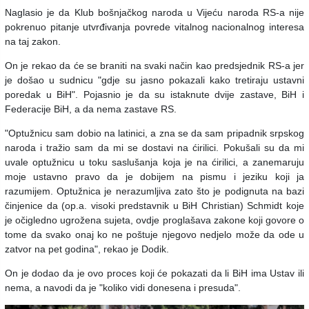
Naglasio je da Klub bošnjačkog naroda u Vijeću naroda RS-a nije
pokrenuo pitanje utvrđivanja povrede vitalnog nacionalnog interesa
na taj zakon.
On je rekao da će se braniti na svaki način kao predsjednik RS-a jer
je došao u sudnicu "gdje su jasno pokazali kako tretiraju ustavni
poredak u BiH". Pojasnio je da su istaknute dvije zastave, BiH i
Federacije BiH, a da nema zastave RS.
"Optužnicu sam dobio na latinici, a zna se da sam pripadnik srpskog
naroda i tražio sam da mi se dostavi na ćirilici. Pokušali su da mi
uvale optužnicu u toku saslušanja koja je na ćirilici, a zanemaruju
moje ustavno pravo da je dobijem na pismu i jeziku koji ja
razumijem. Optužnica je nerazumljiva zato što je podignuta na bazi
činjenice da (op.a. visoki predstavnik u BiH Christian) Schmidt koje
je očigledno ugrožena sujeta, ovdje proglašava zakone koji govore o
tome da svako onaj ko ne poštuje njegovo nedjelo može da ode u
zatvor na pet godina", rekao je Dodik.
On je dodao da je ovo proces koji će pokazati da li BiH ima Ustav ili
nema, a navodi da je "koliko vidi donesena i presuda".