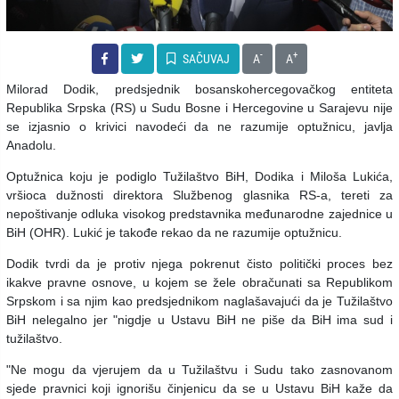
-
+
SAČUVAJ
A
A
Milorad Dodik, predsjednik bosanskohercegovačkog entiteta
Republika Srpska (RS) u Sudu Bosne i Hercegovine u Sarajevu nije
se izjasnio o krivici navodeći da ne razumije optužnicu, javlja
Anadolu.
Optužnica koju je podiglo Tužilaštvo BiH, Dodika i Miloša Lukića,
vršioca dužnosti direktora Službenog glasnika RS-a, tereti za
nepoštivanje odluka visokog predstavnika međunarodne zajednice u
BiH (OHR). Lukić je takođe rekao da ne razumije optužnicu.
Dodik tvrdi da je protiv njega pokrenut čisto politički proces bez
ikakve pravne osnove, u kojem se žele obračunati sa Republikom
Srpskom i sa njim kao predsjednikom naglašavajući da je Tužilaštvo
BiH nelegalno jer "nigdje u Ustavu BiH ne piše da BiH ima sud i
tužilaštvo.
"Ne mogu da vjerujem da u Tužilaštvu i Sudu tako zasnovanom
sjede pravnici koji ignorišu činjenicu da se u Ustavu BiH kaže da