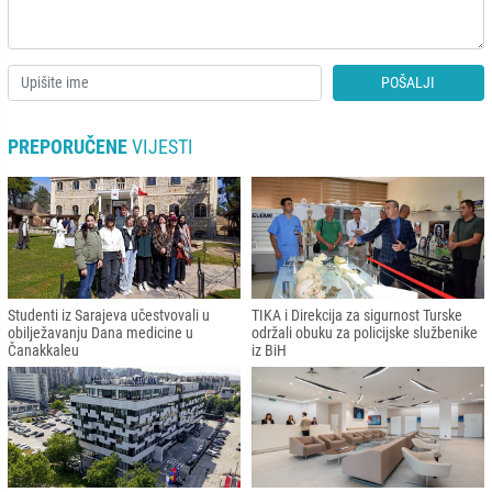
POŠALJI
PREPORUČENE
VIJESTI
Studenti iz Sarajeva učestvovali u
TIKA i Direkcija za sigurnost Turske
obilježavanju Dana medicine u
održali obuku za policijske službenike
Čanakkaleu
iz BiH