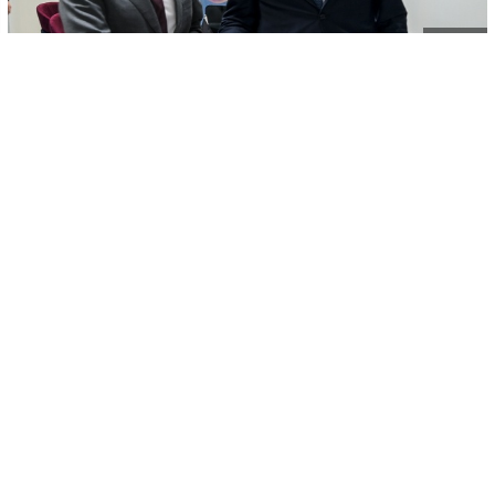
© AA
-
+
SAČUVAJ
A
A
Tokom boravka u Tirani u okviru samita Berlinskog procesa, premijer
Kosova Albin Kurti sastao se sa njemačkim kancelarom Olafom
Scholzom.
Razgovarano je o bezbjednosnoj situaciji nakon terorističkog napada
na Kosovo 24. septembra, a premijer Kurti istakao je da je Kosovo
direktno ugroženo paravojnim terorističkim napadom koji je
sponzorisala Srbija, saopšteno je iz Vlade Kosova.
Kurti je istakao da se u napredovanju mora voditi računa o
agresivnom djelovanju Srbije, za šta postoje dokazi i dovoljno
činjenica o njenoj umješanosti.
Kosovski premijer je zahvalio kancelaru što je ponovo pokrenuo
Berlinski proces, koji Kosovo snažno podržava. Kurti je zahvalio
kancelaru Scholzu i na ulozi i podršci Njemačke Kosovu, piše AA.