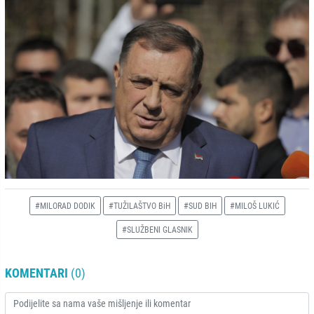
#MILORAD DODIK
#TUŽILAŠTVO BiH
#SUD BIH
#MILOŠ LUKIĆ
#SLUŽBENI GLASNIK
KOMENTARI
(0)