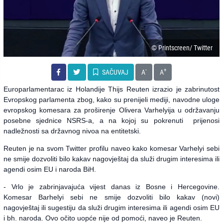
© Printscreen/ Twitter
-
+
SAČUVAJ
A
A
Europarlamentarac iz Holandije Thijs Reuten izrazio je zabrinutost
Evropskog parlamenta zbog, kako su prenijeli mediji, navodne uloge
evropskog komesara za proširenje Olivera Varhelyija u održavanju
posebne sjednice NSRS-a, a na kojoj su pokrenuti prijenosi
nadležnosti sa državnog nivoa na entitetski.
Reuten je na svom Twitter profilu naveo kako komesar Varhelyi sebi
ne smije dozvoliti bilo kakav nagovještaj da služi drugim interesima ili
agendi osim EU i naroda BiH.
- Vrlo je zabrinjavajuća vijest danas iz Bosne i Hercegovine.
Komesar Barhelyi sebi ne smije dozvoliti bilo kakav (novi)
nagovještaj ili sugestiju da služi drugim interesima ili agendi osim EU
i bh. naroda. Ovo očito uopće nije od pomoći, naveo je Reuten.