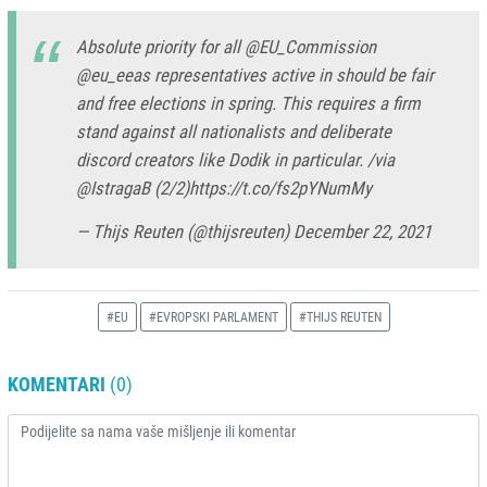
Absolute priority for all
@EU_Commission
@eu_eeas
representatives active in should be fair
and free elections in spring. This requires a firm
stand against all nationalists and deliberate
discord creators like Dodik in particular. /via
@IstragaB
(2/2)
https://t.co/fs2pYNumMy
— Thijs Reuten (@thijsreuten)
December 22, 2021
#EU
#EVROPSKI PARLAMENT
#THIJS REUTEN
KOMENTARI
(0)