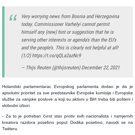
Very worrying news from Bosnia and Herzegovina
today. Commissioner Varhelyi cannot permit
himself any (new) hint or suggestion that he is
serving other interests or agenda’s than the EU’s
and the people’s. This is clearly not helpful at all!
(1/2)
https://t.co/qQLa2azNc9
— Thijs Reuten (@thijsreuten)
December 22, 2021
Holandski parlamentarac Evropskog parlamenta dodao je da je
apsolutni prioritet za sve predstavnike Evropske komisije i Evropske
službe za vanjske poslove a koji su aktivni u BiH treba biti pošteni i
slobodni izbori.
- Za to je potreban čvrst stav protiv svih nacionalista i namjernih
kreatora razdora posebno poput Dodika posebno, navodi se na
Twitteru.