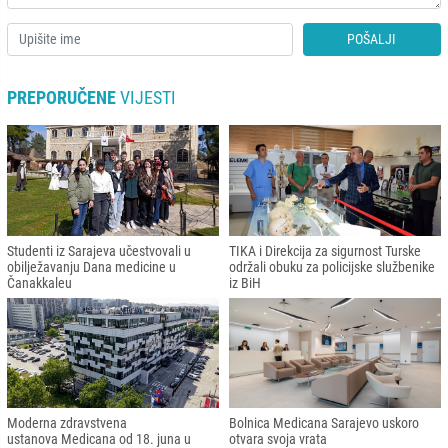
POŠALJI
PREPORUČENE
VIJESTI
Studenti iz Sarajeva učestvovali u
TIKA i Direkcija za sigurnost Turske
obilježavanju Dana medicine u
održali obuku za policijske službenike
Čanakkaleu
iz BiH
Moderna zdravstvena
Bolnica Medicana Sarajevo uskoro
ustanova Medicana od 18. juna u
otvara svoja vrata