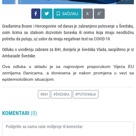
-
+
SAČUVAJ
A
A
Građanima Bosne i Hercegovine od danas je zabranjeno putovanje u Švedsku,
osim licima sa stalnom dozvolom boravka ili onima koja imaju neodložnu
potrebu da putuju, uz uslov da imaju negativan test na COVID-19.
Odluku o uvođenju zabrane za BiH, donijela je švedska Vlada, saopšteno je iz
Ambasade Švedske.
Ova odluka u skladu je sa najnovijom preporukom Vijeća EU
zemljama članicama, a donesena je nakon promjena u vezi sa
epidemiološkom situacijom.
#BIH
#ŠVEDSKA
#PUTOVANJA
KOMENTARI
(0)