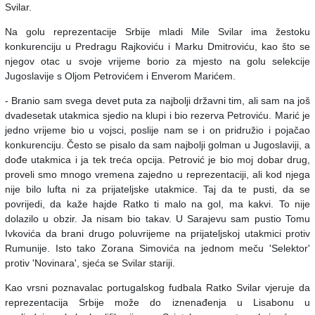
Svilar.
Na golu reprezentacije Srbije mladi Mile Svilar ima žestoku
konkurenciju u Predragu Rajkoviću i Marku Dmitroviću, kao što se
njegov otac u svoje vrijeme borio za mjesto na golu selekcije
Jugoslavije s Oljom Petrovićem i Enverom Marićem.
- Branio sam svega devet puta za najbolji državni tim, ali sam na još
dvadesetak utakmica sjedio na klupi i bio rezerva Petroviću. Marić je
jedno vrijeme bio u vojsci, poslije nam se i on pridružio i pojačao
konkurenciju. Često se pisalo da sam najbolji golman u Jugoslaviji, a
dođe utakmica i ja tek treća opcija. Petrović je bio moj dobar drug,
proveli smo mnogo vremena zajedno u reprezentaciji, ali kod njega
nije bilo lufta ni za prijateljske utakmice. Taj da te pusti, da se
povrijedi, da kaže hajde Ratko ti malo na gol, ma kakvi. To nije
dolazilo u obzir. Ja nisam bio takav. U Sarajevu sam pustio Tomu
Ivkovića da brani drugo poluvrijeme na prijateljskoj utakmici protiv
Rumunije. Isto tako Zorana Simovića na jednom meču 'Selektor'
protiv 'Novinara', sjeća se Svilar stariji.
Kao vrsni poznavalac portugalskog fudbala Ratko Svilar vjeruje da
reprezentacija Srbije može do iznenađenja u Lisabonu u