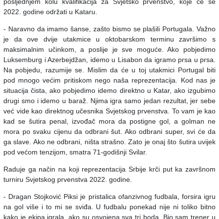
posljednjem kolu kvalifikacija za Svjetsko prvenstvo, koje će se
2022. godine održati u Kataru.
- Naravno da imamo šanse, zašto bismo se plašili Portugala. Važno
je da ove dvije utakmice u oktobarskom terminu završimo s
maksimalnim učinkom, a poslije je sve moguće. Ako pobjedimo
Luksemburg i Azerbejdžan, idemo u Lisabon da igramo prsa u prsa.
Na pobjedu, razumije se. Mislim da će u toj utakmici Portugal biti
pod mnogo većim pritiskom nego naša reprezentacija. Kod nas je
situacija čista, ako pobjedimo idemo direktno u Katar, ako izgubimo
drugi smo i idemo u baraž. Njima igra samo jedan rezultat, jer sebe
već vide kao direktnog učesnika Svjetskog prvenstva. To vam je kao
kad se šutira penal, izvođač mora da postigne gol, a golman ne
mora po svaku cijenu da odbrani šut. Ako odbrani super, svi će da
ga slave. Ako ne odbrani, ništa strašno. Zato je onaj što šutira uvijek
pod većom tenzijom, smatra 71-godišnji Svilar.
Raduje ga način na koji reprezentacija Srbije krči put ka završnom
turniru Svjetskog prvenstva 2022. godine.
- Dragan Stojković Piksi je pristalica ofanzivnog fudbala, forsira igru
na gol više i to mi se sviđa. U fudbalu ponekad nije ni toliko bitno
kako je ekipa igrala, ako su osvojena sva tri boda. Bio sam trener u