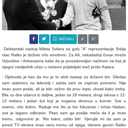
-
+
SAČUVAJ
A
A
Debitantski nastup Mileta Svilara na golu "A" reprezentacije Srbije
otac Ratko je doživio vrlo emotivno. Za AA, nekadašnji čuvar mreže
Vojvodine i Antverpena kaže da je prezadovoljan načinom na koji je
njegov nasljednik ušao u nedavni prijateljski meč protiv Katara.
- Djelovalo je kao da mu je to stoti nastup za državni tim. Gledao
sam utakmicu na televiziji i zaista sam se osjećao ponosno. Nije
imao puno posla, ali je bilo važno da prvu loptu uhvati kako treba.
Bila su dva udarca iz daljine, jedan sa 18 metara, drugi iskosa s 12-
13 metara i jedan šut koji je nogama skrenuo u korner. Sve u
svemu, vrlo dobro. Raduje me što je bio fokusiran i mrtav hladan,
sve je lagano odbranio. Pitao sam ga poslije meča da li je imao
tremu, odgovorio je: 'Ma kakvi, zašto bih'. Vjerujte mi da sam ja
pored TV ekrana imao veću tremu od njega, iskreno govori Ratko