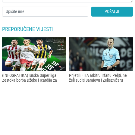
POŠALJI
PREPORUČENE VIJESTI
(INFOGRAFIKA)Turska Super liga:
Prijetili FIFA arbitru Irfanu Peljti, ne
Žestoka borba Džeke i Icardija za
želi suditi Sarajevu i Željezničaru
titulu najboljeg strijelca
Potvrđeno iz N/FSBiH: Prijateljska
Izraelski mediji: Prijateljska utakmica
utakmica s Izraelom otkazana
BiH – Izrael otkazana