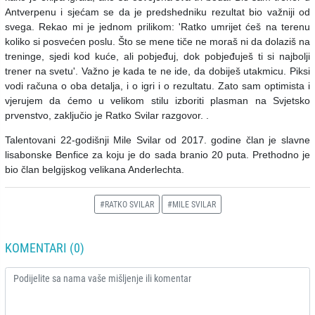
Antverpenu i sjećam se da je predshedniku rezultat bio važniji od
svega. Rekao mi je jednom prilikom: 'Ratko umrijet ćeš na terenu
koliko si posvećen poslu. Što se mene tiče ne moraš ni da dolaziš na
treninge, sjedi kod kuće, ali pobjeđuj, dok pobjeđuješ ti si najbolji
trener na svetu'. Važno je kada te ne ide, da dobiješ utakmicu. Piksi
vodi računa o oba detalja, i o igri i o rezultatu. Zato sam optimista i
vjerujem da ćemo u velikom stilu izboriti plasman na Svjetsko
prvenstvo, zaključio je Ratko Svilar razgovor. .
Talentovani 22-godišnji Mile Svilar od 2017. godine član je slavne
lisabonske Benfice za koju je do sada branio 20 puta. Prethodno je
bio član belgijskog velikana Anderlechta.
#RATKO SVILAR
#MILE SVILAR
KOMENTARI (0)