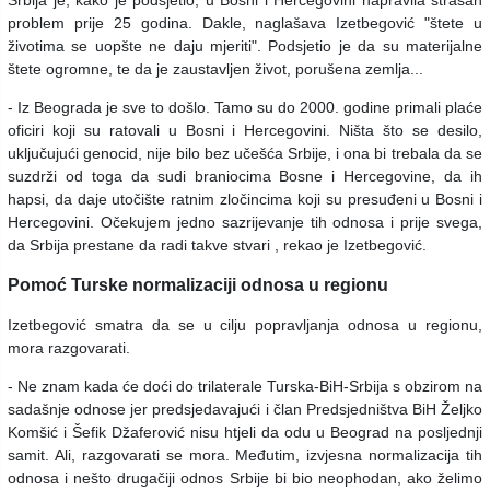
problem prije 25 godina. Dakle, naglašava Izetbegović "štete u
životima se uopšte ne daju mjeriti". Podsjetio je da su materijalne
štete ogromne, te da je zaustavljen život, porušena zemlja...
- Iz Beograda je sve to došlo. Tamo su do 2000. godine primali plaće
oficiri koji su ratovali u Bosni i Hercegovini. Ništa što se desilo,
uključujući genocid, nije bilo bez učešća Srbije, i ona bi trebala da se
suzdrži od toga da sudi braniocima Bosne i Hercegovine, da ih
hapsi, da daje utočište ratnim zločincima koji su presuđeni u Bosni i
Hercegovini. Očekujem jedno sazrijevanje tih odnosa i prije svega,
da Srbija prestane da radi takve stvari , rekao je Izetbegović.
Pomoć Turske normalizaciji odnosa u regionu
Izetbegović smatra da se u cilju popravljanja odnosa u regionu,
mora razgovarati.
- Ne znam kada će doći do trilaterale Turska-BiH-Srbija s obzirom na
sadašnje odnose jer predsjedavajući i član Predsjedništva BiH Željko
Komšić i Šefik Džaferović nisu htjeli da odu u Beograd na posljednji
samit. Ali, razgovarati se mora. Međutim, izvjesna normalizacija tih
odnosa i nešto drugačiji odnos Srbije bi bio neophodan, ako želimo