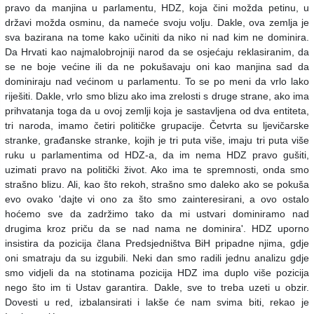
pravo da manjina u parlamentu, HDZ, koja čini možda petinu, u
državi možda osminu, da nameće svoju volju. Dakle, ova zemlja je
sva bazirana na tome kako učiniti da niko ni nad kim ne dominira.
Da Hrvati kao najmalobrojniji narod da se osjećaju reklasiranim, da
se ne boje većine ili da ne pokušavaju oni kao manjina sad da
dominiraju nad većinom u parlamentu. To se po meni da vrlo lako
riješiti. Dakle, vrlo smo blizu ako ima zrelosti s druge strane, ako ima
prihvatanja toga da u ovoj zemlji koja je sastavljena od dva entiteta,
tri naroda, imamo četiri političke grupacije. Četvrta su ljevičarske
stranke, građanske stranke, kojih je tri puta više, imaju tri puta više
ruku u parlamentima od HDZ-a, da im nema HDZ pravo gušiti,
uzimati pravo na politički život. Ako ima te spremnosti, onda smo
strašno blizu. Ali, kao što rekoh, strašno smo daleko ako se pokuša
evo ovako 'dajte vi ono za što smo zainteresirani, a ovo ostalo
hoćemo sve da zadržimo tako da mi ustvari dominiramo nad
drugima kroz priču da se nad nama ne dominira'. HDZ uporno
insistira da pozicija člana Predsjedništva BiH pripadne njima, gdje
oni smatraju da su izgubili. Neki dan smo radili jednu analizu gdje
smo vidjeli da na stotinama pozicija HDZ ima duplo više pozicija
nego što im ti Ustav garantira. Dakle, sve to treba uzeti u obzir.
Dovesti u red, izbalansirati i lakše će nam svima biti, rekao je