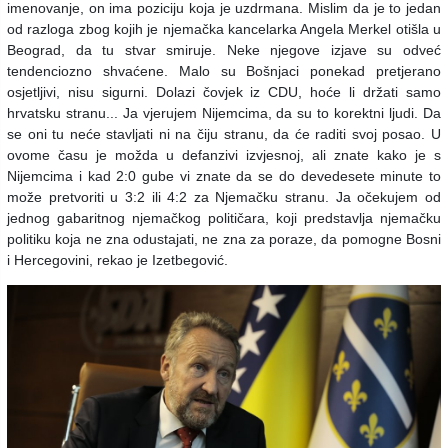
imenovanje, on ima poziciju koja je uzdrmana. Mislim da je to jedan
od razloga zbog kojih je njemačka kancelarka Angela Merkel otišla u
Beograd, da tu stvar smiruje. Neke njegove izjave su odveć
tendenciozno shvaćene. Malo su Bošnjaci ponekad pretjerano
osjetljivi, nisu sigurni. Dolazi čovjek iz CDU, hoće li držati samo
hrvatsku stranu... Ja vjerujem Nijemcima, da su to korektni ljudi. Da
se oni tu neće stavljati ni na čiju stranu, da će raditi svoj posao. U
ovome času je možda u defanzivi izvjesnoj, ali znate kako je s
Nijemcima i kad 2:0 gube vi znate da se do devedesete minute to
može pretvoriti u 3:2 ili 4:2 za Njemačku stranu. Ja očekujem od
jednog gabaritnog njemačkog političara, koji predstavlja njemačku
politiku koja ne zna odustajati, ne zna za poraze, da pomogne Bosni
i Hercegovini, rekao je Izetbegović.