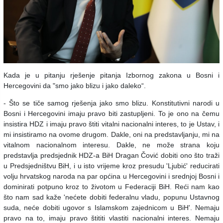
Kada je u pitanju rješenje pitanja Izbornog zakona u Bosni i
Hercegovini da "smo jako blizu i jako daleko“.
- Što se tiče samog rješenja jako smo blizu. Konstitutivni narodi u
Bosni i Hercegovini imaju pravo biti zastupljeni. To je ono na čemu
insistira HDZ i imaju pravo štiti vitalni nacionalni interes, to je Ustav, i
mi insistiramo na ovome drugom. Dakle, oni na predstavljanju, mi na
vitalnom nacionalnom interesu. Dakle, ne može strana koju
predstavlja predsjednik HDZ-a BiH Dragan Čović dobiti ono što traži
u Predsjedništvu BiH, i u isto vrijeme kroz presudu 'Ljubić' reducirati
volju hrvatskog naroda na par općina u Hercegovini i srednjoj Bosni i
dominirati potpuno kroz to životom u Federaciji BiH. Reći nam kao
što nam sad kaže 'nećete dobiti federalnu vladu, popunu Ustavnog
suda, neće dobiti ugovor s Islamskom zajednicom u BiH'. Nemaju
pravo na to, imaju pravo štititi vlastiti nacionalni interes. Nemaju