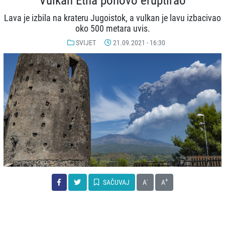
Vulkan Etna ponovo eruptirao
Lava je izbila na krateru Jugoistok, a vulkan je lavu izbacivao
oko 500 metara uvis.
SVIJET
21.09.2021 - 16:30
-
+
SAČUVAJ
A
A
Vulkan Etna, na italijanskom otoku Siciliji, ponovo je eruptirao, tri
sedmice nakon posljednje erupcije. Dim iz Etne se mogao vidjeti iz
Trecastagnije u Cataniji. Lava je izbila na krateru Jugoistok, a vulkan