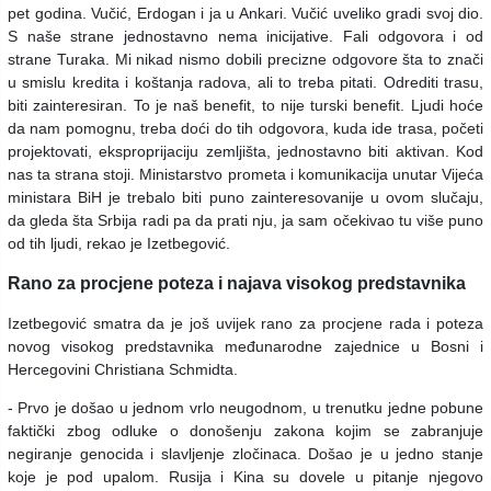
pet godina. Vučić, Erdogan i ja u Ankari. Vučić uveliko gradi svoj dio.
S naše strane jednostavno nema inicijative. Fali odgovora i od
strane Turaka. Mi nikad nismo dobili precizne odgovore šta to znači
u smislu kredita i koštanja radova, ali to treba pitati. Odrediti trasu,
biti zainteresiran. To je naš benefit, to nije turski benefit. Ljudi hoće
da nam pomognu, treba doći do tih odgovora, kuda ide trasa, početi
projektovati, eksproprijaciju zemljišta, jednostavno biti aktivan. Kod
nas ta strana stoji. Ministarstvo prometa i komunikacija unutar Vijeća
ministara BiH je trebalo biti puno zainteresovanije u ovom slučaju,
da gleda šta Srbija radi pa da prati nju, ja sam očekivao tu više puno
od tih ljudi, rekao je Izetbegović.
Rano za procjene poteza i najava visokog predstavnika
Izetbegović smatra da je još uvijek rano za procjene rada i poteza
novog visokog predstavnika međunarodne zajednice u Bosni i
Hercegovini Christiana Schmidta.
- Prvo je došao u jednom vrlo neugodnom, u trenutku jedne pobune
faktički zbog odluke o donošenju zakona kojim se zabranjuje
negiranje genocida i slavljenje zločinaca. Došao je u jedno stanje
koje je pod upalom. Rusija i Kina su dovele u pitanje njegovo