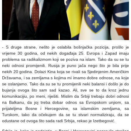
- S druge strane, nešto je oslabila bošnjačka pozicija, prošlo je
vrijeme 30 godina, od nekih događaja 25. Evropa i Zapad imaju
problema sa radikalizmom koji se poziva na islam. Tako da su se tu
neki odnosi promijenili. Rusija je puno jača nego što je bila prije
nekih 20 godina. Dolazi Kina koja se rivali sa Sjedinjenim Američkim
Državama, i sa zemljama s kojima mi imamo dobre odnose, na koje
se oslanjamo. Tako da su se tu promijenili neki balansi i došlo je do
bujanja ovoga što sam sad kazao. Ali, sve se to da kroz jednu
komunikacijiu, po meni, riješiti. Mislim da Srbiji trebaju dobri odnosi
na Balkanu, da joj treba dobar odnos sa Evropskom unjiom, sa
prijateljima Bosne i Hercegovine, sa islamskim zemljama, sa
Turskom, tako da očekujem da se tu stvari normaliziraju, da se
odustane od ovoga što sada radi Srbija, rekao je Izetbegović.
Srbija je, kako je podsjetio, u Bosni i Hercegovini napravila strašan