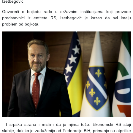
Izetbegović.
Govoreći o bojkotu rada u državnim institucijama koji provode
predstavnici iz entiteta RS, Izetbegović je kazao da svi imaju
problem od bojkota.
- I srpska strana i mislim da je njima teže. Ekonomski RS stoji
slabije, daleko je zaduženija od Federacije BiH, primanja su otprilike