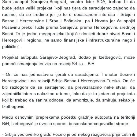
Sam autoput Sarajevo-Beograd, smatra lider SDA, trebao bi da
bude jedan veliki projekat "koji nas tjera da sarađujemo zajedno da
radimo, da se trudimo jer je to u obostranom interesu i Srbije i
Bosne i Hercegovine i Srba i Bošnjaka, pa i Hrvata jer će spojiti
Posavinu preko Tuzle prema Sarajevu, prema Hercegovini, srednjoj
Bosni. To je jedan megaprojekat koji će donijeti dobre stvari Bosni i
Hercegovi i regionu, ne samo finansijske i infrastrukturalne nego i
političke“.
Projekat autoputa Sarajevo-Beograd, dodao je Izetbegović, može
pomoći smanjenju tenzija na relaciji Srbija – BiH.
- On će nas jednostavno tjerati da sarađujemo. I unutar Bosne i
Hercegovine i na relaciji Srbija-Bosna i Hercegovina-Turska. On će
biti razlogom da se sastajemo, da prevazilazimo neke stvari, da
zajednički interes nalazimo u tome, tako da je to jedan od projekata
koji bi trebao da sanira odnose, da amortizuje, da smiruje, rekao je
Izetbegović.
Među osnovnim preprekama početku gradnje autoputa na teritoriji
BiH, Izetbegović je uvrstio sporost bosanskohercegovačke strane.
- Srbija već uveliko gradi. Počelo je od nekog razgovora prije četiri ili