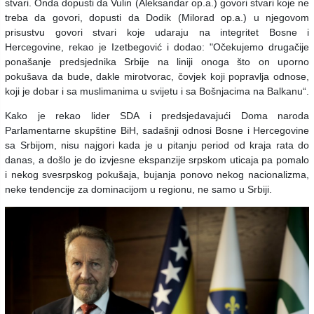
stvari. Onda dopusti da Vulin (Aleksandar op.a.) govori stvari koje ne
treba da govori, dopusti da Dodik (Milorad op.a.) u njegovom
prisustvu govori stvari koje udaraju na integritet Bosne i
Hercegovine, rekao je Izetbegović i dodao:
"Očekujemo drugačije
ponašanje predsjednika Srbije na liniji onoga što on uporno
pokušava da bude, dakle mirotvorac, čovjek koji popravlja odnose,
koji je dobar i sa muslimanima u svijetu i sa Bošnjacima na Balkanu“.
Kako je rekao lider SDA i predsjedavajući Doma naroda
Parlamentarne skupštine BiH, sadašnji odnosi Bosne i Hercegovine
sa Srbijom, nisu najgori kada je u pitanju period od kraja rata do
danas, a došlo je do izvjesne ekspanzije srpskom uticaja pa pomalo
i nekog svesrpskog pokušaja, bujanja ponovo nekog nacionalizma,
neke tendencije za dominacijom u regionu, ne samo u Srbiji.