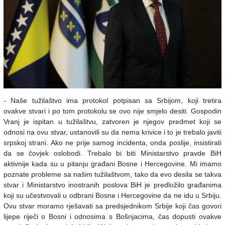
- Naše tužilaštvo ima protokol potpisan sa Srbijom, koji tretira
ovakve stvari i po tom protokolu se ovo nije smjelo desiti. Gospodin
Vranj je ispitan u tužilaštvu, zatvoren je njegov predmet koji se
odnosi na ovu stvar, ustanovili su da nema krivice i to je trebalo javiti
srpskoj strani. Ako ne prije samog incidenta, onda poslije, insistirati
da se čovjek oslobodi. Trebalo bi biti Ministarstvo pravde BiH
aktivnije kada su u pitanju građani Bosne i Hercegovine. Mi imamo
poznate probleme sa našim tužilaštvom, tako da evo desila se takva
stvar i Ministarstvo inostranih poslova BiH je predložilo građanima
koji su učestvovali u odbrani Bosne i Hercegovine da ne idu u Srbiju.
Ovu stvar moramo rješavati sa predsjednikom Srbije koji čas govori
lijepe riječi o Bosni i odnosima s Bošnjacima, čas dopusti ovakve