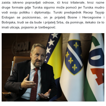
zaista iskreno popravljati odnose, ići kroz trilaterale, kroz razne
druge formate gdje Turska sigurno može pomoći jer Turska mudro
vodi svoju politiku i diplomatiju. Turski predsjednik Recep Tayyip
Erdogan se pozicionirao, on je prijatelj Bosne i Hercegovine i
Bošnjaka, trudi se da bude i prijatelj Srba, da pomiruje, itekako će to
imati uticaja, pojasnio je Izetbegović.