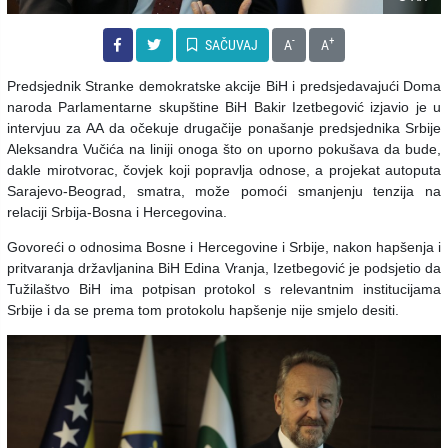
-
+
SAČUVAJ
A
A
Predsjednik Stranke demokratske akcije BiH i predsjedavajući Doma
naroda Parlamentarne skupštine BiH Bakir Izetbegović izjavio je u
intervjuu za AA da očekuje drugačije ponašanje predsjednika Srbije
Aleksandra Vučića na liniji onoga što on uporno pokušava da bude,
dakle mirotvorac, čovjek koji popravlja odnose, a projekat autoputa
Sarajevo-Beograd, smatra, može pomoći smanjenju tenzija na
relaciji Srbija-Bosna i Hercegovina.
Govoreći o odnosima Bosne i Hercegovine i Srbije, nakon hapšenja i
pritvaranja državljanina BiH Edina Vranja, Izetbegović je podsjetio da
Tužilaštvo BiH ima potpisan protokol s relevantnim institucijama
Srbije i da se prema tom protokolu hapšenje nije smjelo desiti.