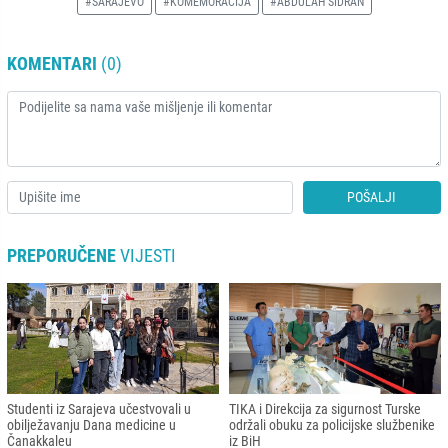
#SARAJEVO
#KOMEMORACIJA
#ABDULAH SIDRAN
KOMENTARI
(0)
POŠALJI
PREPORUČENE
VIJESTI
Studenti iz Sarajeva učestvovali u
TIKA i Direkcija za sigurnost Turske
obilježavanju Dana medicine u
održali obuku za policijske službenike
Čanakkaleu
iz BiH