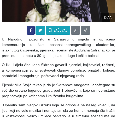
© AA
-
+
SAČUVAJ
A
A
U Narodnom pozorištu u Sarajevu u srijedu je upriličena
komemoracija u čast bosanskohercegovačkog akademika,
istaknutog književnika, pjesnika i scenariste Abdulaha Sidrana, koji je
preminuo u subotu u 80. godini, nakon duge i teške bolesti.
O liku i djelu Abdulaha Sidrana govorili pjesnici, književnici, režiseri,
a komemoraciji su prisustvovali članovi porodice, prijatelji, kolege,
saradnici i mnogobrojni poštovaoci njegovog rada.
Pjesnik Mile Stojić rekao je da je Sidranove anegdote i apoftegme su
već dio urbane legende grada pod Trebevićem, koje se neprestano
prepričavaju po kafanama i književnim krugovima.
"Upamtio sam njegovu izreku koja se odnosila na našeg kolegu, da
ljudi koji ne vole muziku i nemaju smisla za humor, nemaju šta tražiti
u književnosti. Veliko umijeće ostvario je u filmskim scenarijima od