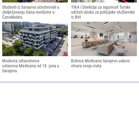
Studenti iz Sarajeva učestvovali u
TIKA i Direkcija za sigurnost Turske
obilježavanju Dana medicine u
održali obuku za policijske službenike
Čanakkaleu
iz BiH
Moderna zdravstvena
Bolnica Medicana Sarajevo uskoro
ustanova Medicana od 18. juna u
otvara svoja vrata
Sarajevu
Impresum
Kontakt
RSS
Copyright © 2026
Sva prava zadržana. News portal software:
TE Bilişim