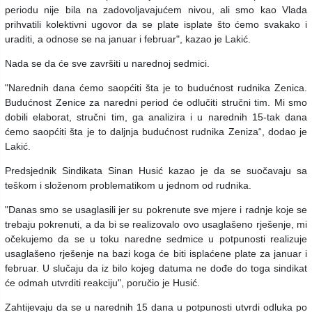
periodu nije bila na zadovoljavajućem nivou, ali smo kao Vlada
prihvatili kolektivni ugovor da se plate isplate što ćemo svakako i
uraditi, a odnose se na januar i februar", kazao je Lakić.
Nada se da će sve završiti u narednoj sedmici.
"Narednih dana ćemo saopćiti šta je to budućnost rudnika Zenica.
Budućnost Zenice za naredni period će odlučiti stručni tim. Mi smo
dobili elaborat, stručni tim, ga analizira i u narednih 15-tak dana
ćemo saopćiti šta je to daljnja budućnost rudnika Zeniza“, dodao je
Lakić.
Predsjednik Sindikata Sinan Husić kazao je da se suočavaju sa
teškom i složenom problematikom u jednom od rudnika.
"Danas smo se usaglasili jer su pokrenute sve mjere i radnje koje se
trebaju pokrenuti, a da bi se realizovalo ovo usaglašeno rješenje, mi
očekujemo da se u toku naredne sedmice u potpunosti realizuje
usaglašeno rješenje na bazi koga će biti isplaćene plate za januar i
februar. U slučaju da iz bilo kojeg datuma ne dođe do toga sindikat
će odmah utvrditi reakciju", poručio je Husić.
Zahtijevaju da se u narednih 15 dana u potpunosti utvrdi odluka po