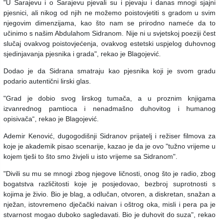
"U Sarajevu i o Sarajevu pjevali su i pjevaju i danas mnogi sjajni
pjesnici, ali nikog od njih ne možemo poistovjetiti s gradom u svim
njegovim dimenzijama, kao što nam se prirodno nameće da to
učinimo s našim Abdulahom Sidranom. Nije ni u svjetskoj poeziji čest
slučaj ovakvog poistovjećenja, ovakvog estetski uspjelog duhovnog
sjedinjavanja pjesnika i grada", rekao je Blagojević.
Dodao je da Sidrana smatraju kao pjesnika koji je svom gradu
podario autentični lirski glas.
"Grad je dobio svog lirskog tumača, a u proznim knjigama
izvanrednog pamtioca i nenadmašno duhovitog i humanog
opisivača“, rekao je Blagojević.
Ademir Kenović, dugogodišnji Sidranov prijatelj i režiser filmova za
koje je akademik pisao scenarije, kazao je da je ovo "tužno vrijeme u
kojem tješi to što smo živjeli u isto vrijeme sa Sidranom".
"Divili su mu se mnogi zbog njegove ličnosti, onog što je radio, zbog
bogatstva različitosti koje je posjedovao, bezbroj suprotnosti s
kojima je živio. Bio je blag, a odlučan, otvoren, a diskretan, snažan a
nježan, istovremeno dječački naivan i oštrog oka, misli i pera pa je
stvarnost mogao duboko sagledavati. Bio je duhovit do suza", rekao