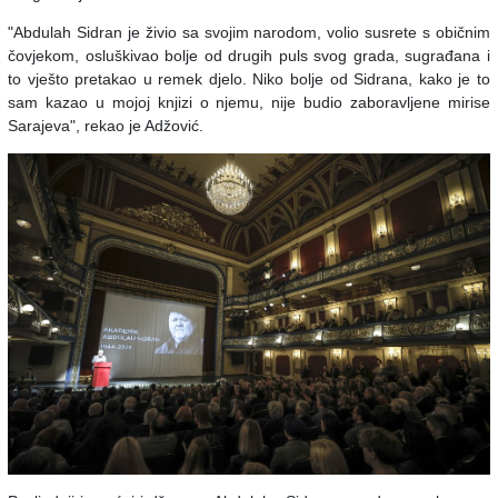
"Abdulah Sidran je živio sa svojim narodom, volio susrete s običnim
čovjekom, osluškivao bolje od drugih puls svog grada, sugrađana i
to vješto pretakao u remek djelo. Niko bolje od Sidrana, kako je to
sam kazao u mojoj knjizi o njemu, nije budio zaboravljene mirise
Sarajeva", rekao je Adžović.