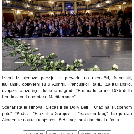
Izbori iz njegove poezije, u prevodu na njemački, francuski,
italijanski, objavljeni su u Austriji, Francuskoj, Italiji... Za italijansko,
dvojezično, izdanje, dobio je nagradu "Premio letterario 1996 della
Fondazione Laboratorio Mediterraneo".
Scenarista je filmova "Sjećaš li se Dolly Bell", "Otac na službenom
putu", "Kuduz", "Praznik u Sarajevu" i "Savršeni krug". Bio je član
Akademije nauka i umjetnosti BiH i majstorski kandidat u šahu.