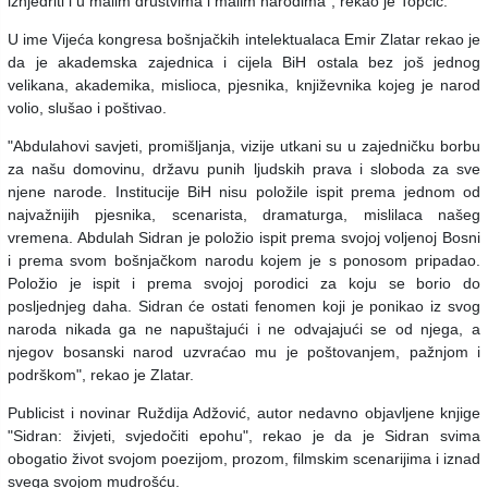
iznjedriti i u malim društvima i malim narodima", rekao je Topčić.
U ime Vijeća kongresa bošnjačkih intelektualaca Emir Zlatar rekao je
da je akademska zajednica i cijela BiH ostala bez još jednog
velikana, akademika, mislioca, pjesnika, književnika kojeg je narod
volio, slušao i poštivao.
"Abdulahovi savjeti, promišljanja, vizije utkani su u zajedničku borbu
za našu domovinu, državu punih ljudskih prava i sloboda za sve
njene narode. Institucije BiH nisu položile ispit prema jednom od
najvažnijih pjesnika, scenarista, dramaturga, mislilaca našeg
vremena. Abdulah Sidran je položio ispit prema svojoj voljenoj Bosni
i prema svom bošnjačkom narodu kojem je s ponosom pripadao.
Položio je ispit i prema svojoj porodici za koju se borio do
posljednjeg daha. Sidran će ostati fenomen koji je ponikao iz svog
naroda nikada ga ne napuštajući i ne odvajajući se od njega, a
njegov bosanski narod uzvraćao mu je poštovanjem, pažnjom i
podrškom", rekao je Zlatar.
Publicist i novinar Ruždija Adžović, autor nedavno objavljene knjige
"Sidran: živjeti, svjedočiti epohu", rekao je da je Sidran svima
obogatio život svojom poezijom, prozom, filmskim scenarijima i iznad
svega svojom mudrošću.