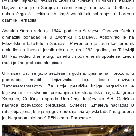
Posljednji ispraćaj i dženaza Abdulahu Sidranu, su danas u haremu
Begove džamije u Sarajevu nakon ikindije namaza u 15.40 sati,
nakon čega će velikan bh. književnosti biti sahranjen u haremu
džamije Ferhadija.
Abdulah Sidran rođen je 1944. godine u Sarajevu. Osnovnu školu i
gimnaziju pohađao je u Zvorniku i Sarajevu. Apsolvirao je na
Filozofskom fakultetu u Sarajevu. Povremeno je radio kao urednik
omladinskih listova i javnih tribina te, do 1992. godine, na Televiziji
BiH kao vodeći dramaturg. Između tih povremenih uposlenja, živio i
radio je kao profesionalni pisac.
U književnosti se javio šezdesetih godina, pjesmama i prozom, u
generaciji mladih književnika koju često nazivaju
"šezdesetosmaškom". Za svoje pjesničke knjige nagrađivan je
književnim i društvenim priznanjima (Šestoaprilska nagrada grada
Sarajeva, Godišnja nagrada Udruženja književnika BiH, Godišnja
nagrada Izdavačkog preduzeća "Svjetlost", Zmajeva nagrada) U
ratu objavljena, knjiga njegove poezije "Sarajevski tabut" nagrađena
je "Nagradom slobode" PEN centra Francuske.