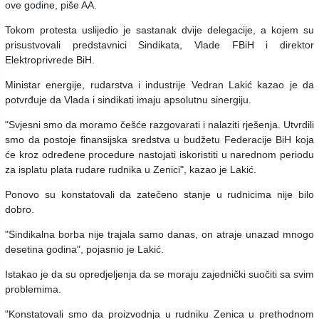
ove godine, piše AA.
Tokom protesta uslijedio je sastanak dvije delegacije, a kojem su
prisustvovali predstavnici Sindikata, Vlade FBiH i direktor
Elektroprivrede BiH.
Ministar energije, rudarstva i industrije Vedran Lakić kazao je da
potvrđuje da Vlada i sindikati imaju apsolutnu sinergiju.
"Svjesni smo da moramo češće razgovarati i nalaziti rješenja. Utvrdili
smo da postoje finansijska sredstva u budžetu Federacije BiH koja
će kroz određene procedure nastojati iskoristiti u narednom periodu
za isplatu plata rudare rudnika u Zenici", kazao je Lakić.
Ponovo su konstatovali da zatečeno stanje u rudnicima nije bilo
dobro.
"Sindikalna borba nije trajala samo danas, on atraje unazad mnogo
desetina godina", pojasnio je Lakić.
Istakao je da su opredjeljenja da se moraju zajednički suočiti sa svim
problemima.
"Konstatovali smo da proizvodnja u rudniku Zenica u prethodnom