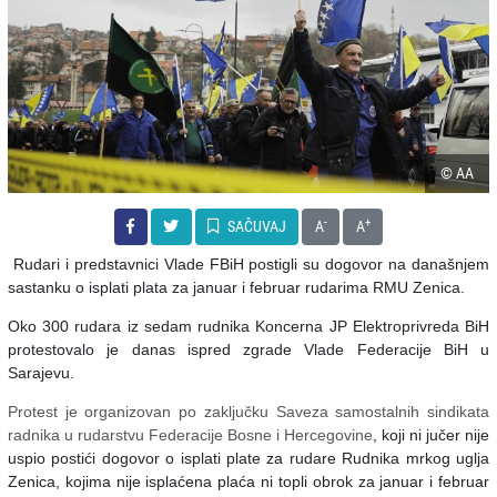
© AA
-
+
SAČUVAJ
A
A
Rudari i predstavnici Vlade FBiH postigli su dogovor na današnjem
sastanku o isplati plata za januar i februar rudarima RMU Zenica.
Oko 300 rudara iz sedam rudnika Koncerna JP Elektroprivreda BiH
protestovalo je danas ispred zgrade Vlade Federacije BiH u
Sarajevu.
Protest je organizovan po zaključku Saveza samostalnih sindikata
radnika u rudarstvu Federacije Bosne i Hercegovine
, koji ni jučer nije
uspio postići dogovor o isplati plate za rudare Rudnika mrkog uglja
Zenica, kojima nije isplaćena plaća ni topli obrok za januar i februar