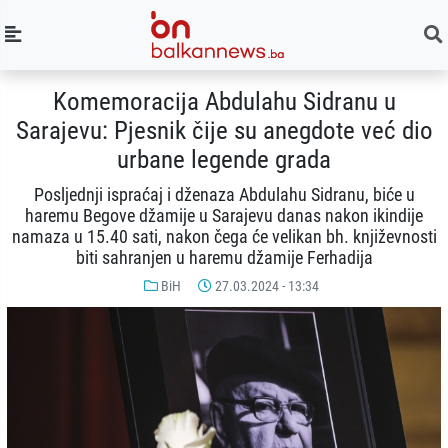
Komemoracija Abdulahu Sidranu u
Sarajevu: Pjesnik čije su anegdote već dio
urbane legende grada
Posljednji ispraćaj i dženaza Abdulahu Sidranu, biće u
haremu Begove džamije u Sarajevu danas nakon ikindije
namaza u 15.40 sati, nakon čega će velikan bh. književnosti
biti sahranjen u haremu džamije Ferhadija
BiH
27.03.2024 - 13:34