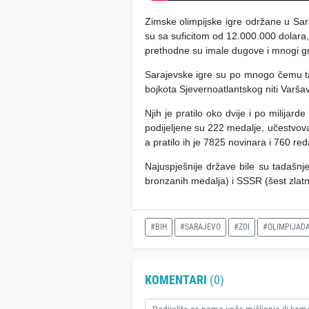
Zimske olimpijske igre održane u Sa
su sa suficitom od 12.000.000 dolara, 
prethodne su imale dugove i mnogi gr
Sarajevske igre su po mnogo čemu tad
bojkota Sjevernoatlantskog niti Varša
Njih je pratilo oko dvije i po milijard
podijeljene su 222 medalje, učestvoval
a pratilo ih je 7825 novinara i 760 red
Najuspješnije države bile su tadašnj
bronzanih medalja) i SSSR (šest zlatn
#BIH
#SARAJEVO
#ZOI
#OLIMPIJAD
KOMENTARI
(0)