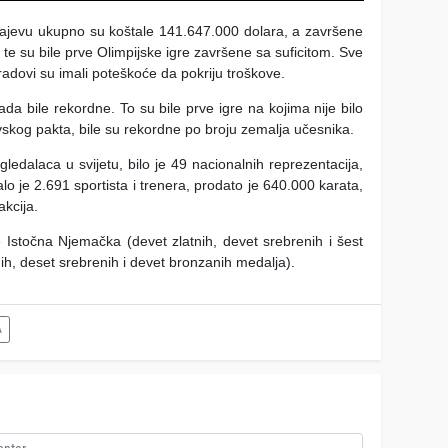
rajevu ukupno su koštale 141.647.000 dolara, a završene
te su bile prve Olimpijske igre završene sa suficitom. Sve
adovi su imali poteškoće da pokriju troškove.
a bile rekordne. To su bile prve igre na kojima nije bilo
vskog pakta, bile su rekordne po broju zemalja učesnika.
e gledalaca u svijetu, bilo je 49 nacionalnih reprezentacija,
o je 2.691 sportista i trenera, prodato je 640.000 karata,
akcija.
e Istočna Njemačka (devet zlatnih, devet srebrenih i šest
ih, deset srebrenih i devet bronzanih medalja).
A