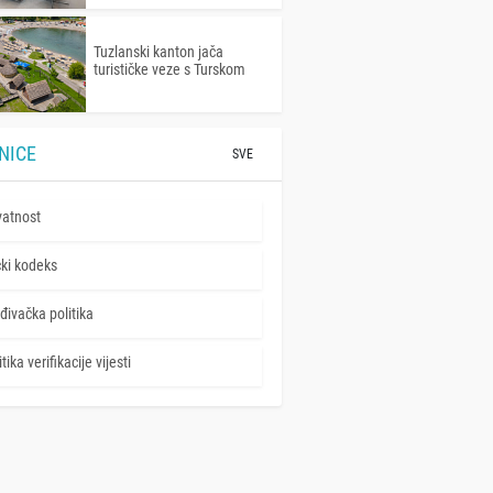
Tuzlanski kanton jača
turističke veze s Turskom
NICE
SVE
vatnost
čki kodeks
đivačka politika
tika verifikacije vijesti