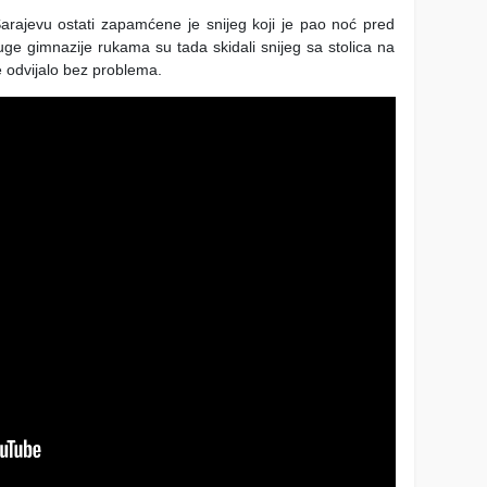
rajevu ostati zapamćene je snijeg koji je pao noć pred
uge gimnazije rukama su tada skidali snijeg sa stolica na
e odvijalo bez problema.