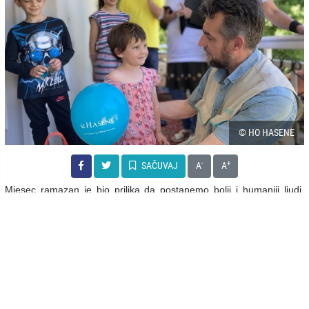
© HO HASENE
-
+
SAČUVAJ
A
A
Mjesec ramazan je bio prilika da postanemo bolji i humaniji ljudi,
čineći dobra djela. Humanitarna organizacija “Hasene” posjetama
širom Bosne i Hercegovine, obradovala je stare i bolesne, osobe u
stanju socijalne potrebe, jetime, majke, očeve i djecu.