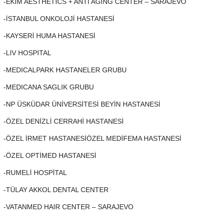
-EKIM AESTHETICS + ANTI AGING CENTER – SARAJEVO
-İSTANBUL ONKOLOJİ HASTANESİ
-KAYSERİ HUMA HASTANESİ
-LIV HOSPITAL
-MEDICALPARK HASTANELER GRUBU
-MEDICANA SAGLIK GRUBU
-NP ÜSKÜDAR ÜNİVERSİTESİ BEYİN HASTANESİ
-ÖZEL DENİZLİ CERRAHİ HASTANESİ
-ÖZEL İRMET HASTANESİÖZEL MEDİFEMA HASTANESİ
-ÖZEL OPTİMED HASTANESİ
-RUMELİ HOSPİTAL
-TÜLAY AKKOL DENTAL CENTER
-VATANMED HAIR CENTER – SARAJEVO