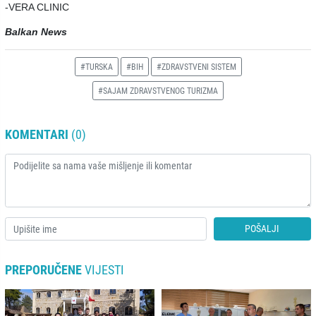
-VERA CLINIC
Balkan News
#TURSKA
#BIH
#ZDRAVSTVENI SISTEM
#SAJAM ZDRAVSTVENOG TURIZMA
KOMENTARI
(0)
POŠALJI
PREPORUČENE
VIJESTI