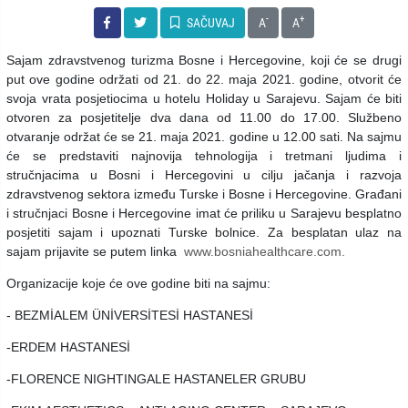
-
+
SAČUVAJ
A
A
Sajam zdravstvenog turizma Bosne i Hercegovine, koji će se drugi
put ove godine održati od 21. do 22. maja 2021. godine, otvorit će
svoja vrata posjetiocima u hotelu Holiday u Sarajevu. Sajam će biti
otvoren za posjetitelje dva dana od 11.00 do 17.00. Službeno
otvaranje održat će se 21. maja 2021. godine u 12.00 sati. Na sajmu
će se predstaviti najnovija tehnologija i tretmani ljudima i
stručnjacima u Bosni i Hercegovini u cilju jačanja i razvoja
zdravstvenog sektora između Turske i Bosne i Hercegovine. Građani
i stručnjaci Bosne i Hercegovine imat će priliku u Sarajevu besplatno
posjetiti sajam i upoznati Turske bolnice. Za besplatan ulaz na
sajam prijavite se putem linka
www.bosniahealthcare.com.
Organizacije koje će ove godine biti na sajmu:
- BEZMİALEM ÜNİVERSİTESİ HASTANESİ
-ERDEM HASTANESİ
-FLORENCE NIGHTINGALE HASTANELER GRUBU