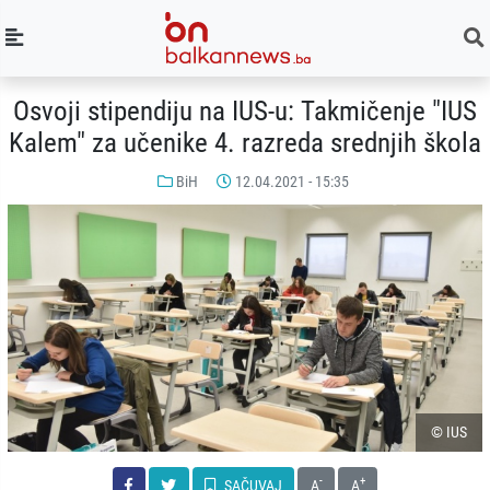
Osvoji stipendiju na IUS-u: Takmičenje "IUS
Kalem" za učenike 4. razreda srednjih škola
BiH
12.04.2021 - 15:35
© IUS
-
+
SAČUVAJ
A
A