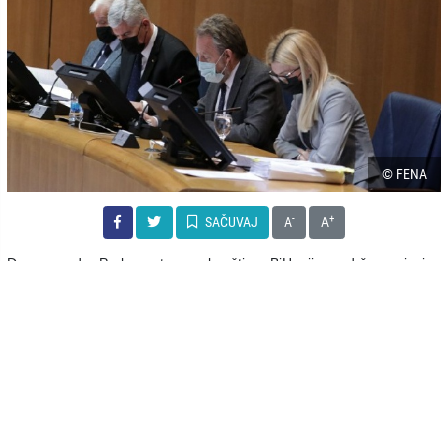
© FENA
-
+
SAČUVAJ
A
A
Dom naroda Parlamentarne skupštine BiH nije podržao principe
Prijedloga zakona o izmjenama i dopunama Izbornog zakona BiH,
koji je ranije usvojio Predstavnički dom i uputio ga Domu naroda na
razmatranje, a kojim je definiran institut “mirovanja parlamentamog
mandata”, koji podrazumijeva pravo poslanika da, pod određenim
okolnostima, stavi mandat u mirovanje i da ga do njegovog isteka
ponovo aktivira.
Poslanik u Predstavničkom domu Saša Magazinović (SDPBiH), na
čiji prijedlog je u tom domu usvojen ovaj zakon, obrazložio je Domu