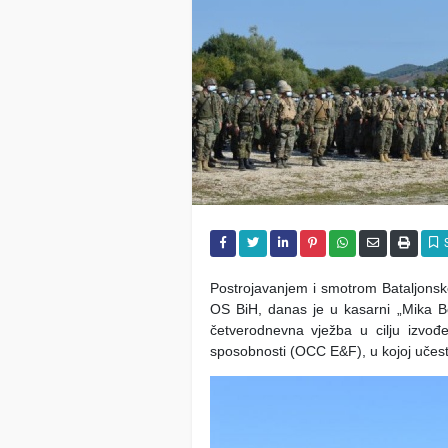
Postrojavanjem i smotrom Bataljonske
OS BiH, danas je u kasarni „Mika B
četverodnevna vježba u cilju izvođ
sposobnosti (OCC E&F), u kojoj učest