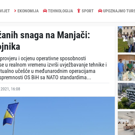
VIJET
EKONOMIJA
TEHNOLOGIJA
SPORT
UPOZNAJMO TUR
žanih snaga na Manjači:
ojnika
i provjeru i ocjenu operativne sposobnosti
se u realnom vremenu izvrši uvježbavanje tehnike i
entuаlno učešće u međunarodnim operacijama
 spremnosti OS BiH sa NATO standardima...
2021, 16:08