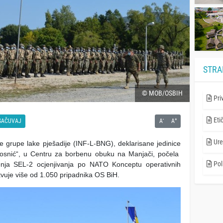
STRA
© MOB/OSBIH
Pri
Eti
-
+
SAČUVAJ
A
A
Ure
 grupe lake pješadije (INF-L-BNG), deklarisane jedinice
osnić“, u Centru za borbenu obuku na Manjači, počela
Poli
enja SEL-2 ocjenjivanja po NATO Konceptu operativnih
vuje više od 1.050 pripadnika OS BiH.