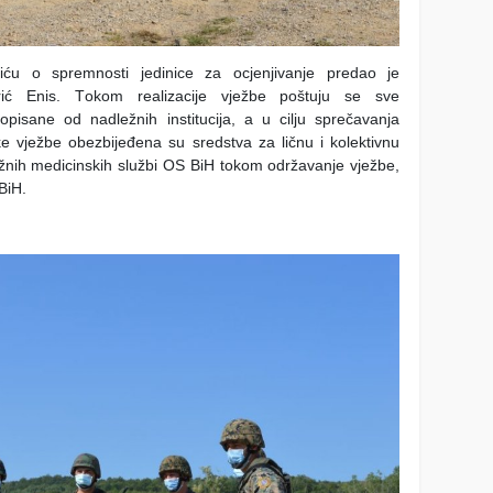
iću o spremnosti jedinice za ocjenjivanje predao je
ć Enis. Тokom realizacije vježbe poštuju se sve
opisane od nadležnih institucija, a u cilju sprečavanja
e vježbe obezbijeđena su sredstva za ličnu i kolektivnu
žnih medicinskih službi OS BiH tokom održavanje vježbe,
BiH.