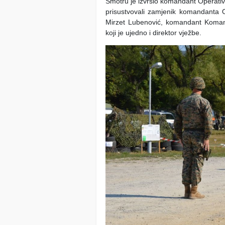
Smotru je izvršio komandant Operativ
prisustvovali zamjenik komandanta 
Mirzet Lubenović, komandant Komand
koji je ujedno i direktor vježbe.