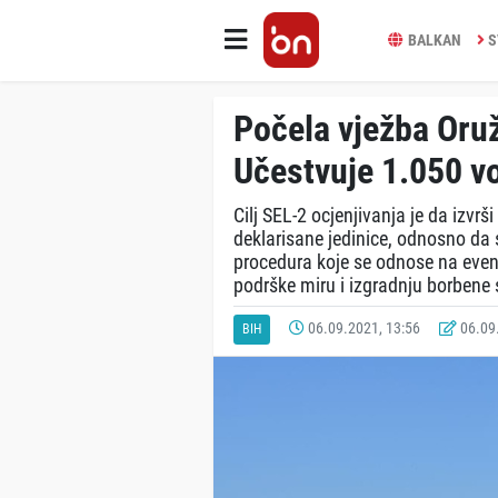
BALKAN
S
Počela vježba Oru
Učestvuje 1.050 v
Cilj SEL-2 ocjenjivanja je da izvrš
deklarisane jedinice, odnosno da 
procedurа koje se odnose na ev
podrške miru i izgradnju borbene
06.09.2021, 13:56
06.09.
BIH