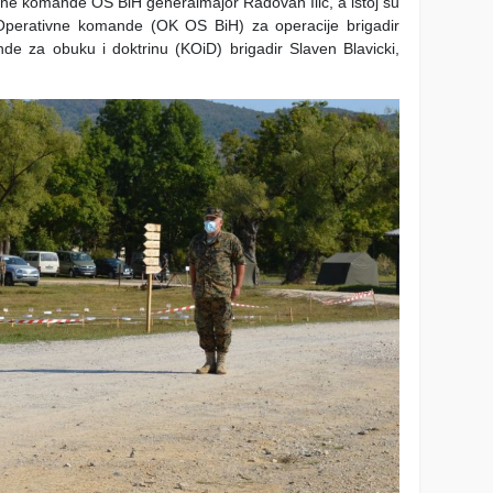
ne komande OS BiH generalmajor Radovan Ilić, a istoj su
Operativne komande (OK OS BiH) za operacije brigadir
e za obuku i doktrinu (KOiD) brigadir Slaven Blavicki,