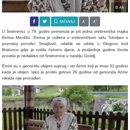
© AA
-
+
SAČUVAJ
A
A
U Srebrenici, u 79. godini preminula je još jedna srebrenička majka
Emina Merdžić. Emina je rođena u srebreničkom selu Tokoljaci u
poznatoj porodici Smajlović, odakle se udala u Glogovu kod
Bratunca gdje je rodila četvero djece, a posljednje godine života
provela je nedaleko od Srebrenice u naselju Gostilj.
Emini su u genocidu ubijeni suprug i sin Azmir koji je imao 31 godinu
kada je ubijen. Iako je prošlo gotovo 26 godina od genocida Azmir
nikada nije pronađen.