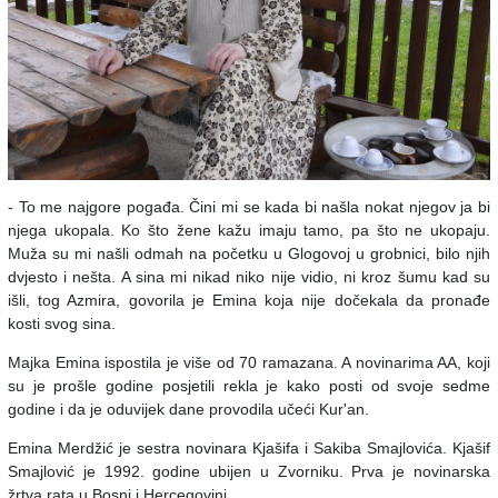
- To me najgore pogađa. Čini mi se kada bi našla nokat njegov ja bi
njega ukopala. Ko što žene kažu imaju tamo, pa što ne ukopaju.
Muža su mi našli odmah na početku u Glogovoj u grobnici, bilo njih
dvjesto i nešta. A sina mi nikad niko nije vidio, ni kroz šumu kad su
išli, tog Azmira, govorila je Emina koja nije dočekala da pronađe
kosti svog sina.
Majka Emina ispostila je više od 70 ramazana. A novinarima AA, koji
su je prošle godine posjetili rekla je kako posti od svoje sedme
godine i da je oduvijek dane provodila učeći Kur'an.
Emina Merdžić je sestra novinara Kjašifa i Sakiba Smajlovića. Kjašif
Smajlović je 1992. godine ubijen u Zvorniku. Prva je novinarska
žrtva rata u Bosni i Hercegovini.