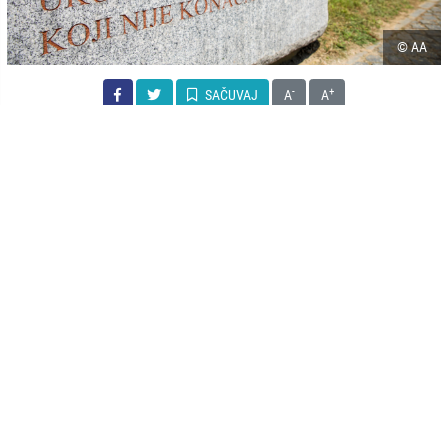
© AA
-
+
SAČUVAJ
A
A
Majke Srebrenice uoči konačne presude ratnom zločincu Ratku
Mladiću očekuju zadovoljenje pravde uz podsjećanje da je svako
ročište, svaka priča i razgovor o suđenju i godišnjici genocida veoma
bolno.
Nura Mustafić je u genocidu u Srebrenici izgubila tri sina i muža, a
za Anadoliju je kazala da je osjećaj uoči izricanja konačne presude
jako težak.