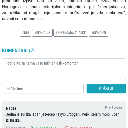
prethodne izjave.
Kao što vidite, podrška Turske državi Bosni i
Hercegovini, njenom teritorijalnom integritetu i političkom jedinstvu,
za razliku od drugih, nije samo retorička već je vrlo konkretna",
navodi se u demantiju.
#BIH
#REAKCIJA
#AMBASADA TURSKE
#DEMANTI
KOMENTARI
(2)
POŠALJI
Prije 5 godina
Nadza
Jedna je Turska jedan je Recep Tayyip Erdoğan. Veliki selam mojoj Bosni
iz Turske.