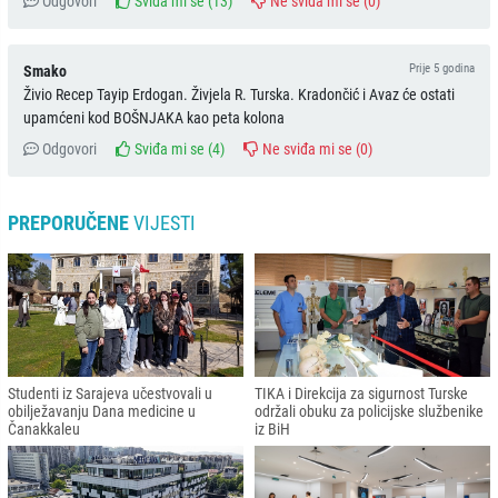
Odgovori
Sviđa mi se (
13
)
Ne sviđa mi se (
0
)
Prije 5 godina
Smako
Živio Recep Tayip Erdogan. Živjela R. Turska. Kradončić i Avaz će ostati
upamćeni kod BOŠNJAKA kao peta kolona
Odgovori
Sviđa mi se (
4
)
Ne sviđa mi se (
0
)
PREPORUČENE
VIJESTI
Studenti iz Sarajeva učestvovali u
TIKA i Direkcija za sigurnost Turske
obilježavanju Dana medicine u
održali obuku za policijske službenike
Čanakkaleu
iz BiH