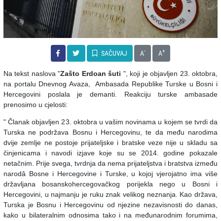
-
+
SAČUVAJ
A
A
Na tekst naslova "
Zašto Erdoan šuti
", koji je objavljen 23. oktobra,
na portalu Dnevnog Avaza, Ambasada Republike Turske u Bosni i
Hercegovini poslala je demanti. Reakciju turske ambasade
prenosimo u cjelosti:
" Članak objavljen 23. oktobra u vašim novinama u kojem se tvrdi da
Turska ne podržava Bosnu i Hercegovinu, te da među narodima
dvije zemlje ne postoje prijateljske i bratske veze nije u skladu sa
činjenicama i navodi izjave koje su se 2014. godine pokazale
netačnim.
Prije svega, tvrdnja da nema prijateljstva i bratstva između
narodâ Bosne i Hercegovine i Turske, u kojoj vjerojatno ima više
državljana bosanskohercegovačkog porijekla nego u Bosni i
Hercegovini, u najmanju je ruku znak velikog neznanja.
Kao država,
Turska je Bosnu i Hercegovinu od njezine nezavisnosti do danas,
kako u bilateralnim odnosima tako i na međunarodnim forumima,