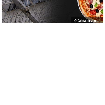
© Dalmatinskiportal
-
+
SAČUVAJ
A
A
U splitskom zatvoru u Hrvatskoj, zatvorenici su stupili u štrajk glađu
jer im se, kako javljaju lokalni mediji, pizza ne servira.
Prema pisanju informativnog portala
"Dalmatinski portal
", zatvorenik
Dean Martedić, zvani,
"Điđi", koji je pokrenuo pizza nered, prebačen
je u drugi zatvor u gradu Šibeniku iz "sigurnosnih razloga".
Navedeno je da je uprava zatvora željela da Martedić, koji je bio
zatvoren zbog trgovine drogom i koji ima značajan uticaj među
zatvorenicima, bude premješten jer je bio organizator štrajka glađu i
peticije.
Navodi se da je razlog odbijanja zatvorenika da jedu, nedostatak
dostave pizze. Premještanjem Martedića, uprava je navodno imala