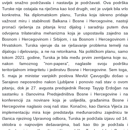
uvijek snažno podržavala i nastavlja je podržavati. Ova podrška
Turske nije ostajala na riječima kao kod drugih, već je uvijek bila vrlo
konkretna.
Na diplomatskom planu, Turska koja iskreno pridaje
važnost miru i stabilnosti Balkana i Bosne i Hercegovine, nastoji
pronaći rješenja za pitanja kroz dijalog i saradnju putem dva
odvojena trilateralna mehanizma koja je uspostavila zajedno sa
Bosnom i Hercegovinom i Srbijom, i sa Bosnom i Hercegovinom i
Hrvatskom. Turska vjeruje da se rješavanje problema temelji na
dijalogu i djelovanju, a ne na retorikama.
Na političkom planu, samo
tokom 2021. godine, Turska je bila među prvim zemljama koje su,
nakon famoznog "non-papera", naglasile svoju podršku
teritorijalnom integritetu i jedinstvu Bosne i Hercegovine. Sem toga,
5. maja je ministar vanjskih poslova Mevlüt Çavuşoğlu došao u
Sarajevo neposredno nakon Ljubljane i ponovio naš stav o ovom
pitanju, dok je 27. avgusta predsjednik Recep Tayyip Erdoğan na
sastanku s članovima Predsjedništva Bosne i Hercegovine i na
konferenciji za novinare koja je uslijedila, građanima Bosne i
Hercegovine naglasio ovaj naš stav.
Konačno, kao članica Vijeća za
implementaciju mira koje predstavlja međunarodnu zajednicu te
članica njezinog Upravnog odbora, Turska je podržala izjavu od 14.
oktobra o najnovijim dešavanjima, baš kao što je podržala i