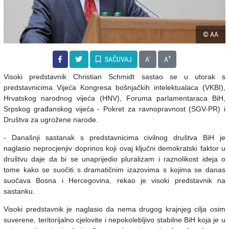
© AA
-
+
SAČUVAJ
A
A
Visoki predstavnik Christian Schmidt sastao se u utorak s
predstavnicima Vijeća Kongresa bošnjačkih intelektualaca (VKBI),
Hrvatskog narodnog vijeća (HNV), Foruma parlamentaraca BiH,
Srpskog građanskog vijeća - Pokret za ravnopravnost (SGV-PR) i
Društva za ugrožene narode.
- Današnji sastanak s predstavnicima civilnog društva BiH je
naglasio neprocjenjiv doprinos koji ovaj ključni demokratski faktor u
društvu daje da bi se unaprijedio pluralizam i raznolikost ideja o
tome kako se suočiti s dramatičnim izazovima s kojima se danas
suočava Bosna i Hercegovina, rekao je visoki predstavnik na
sastanku.
Visoki predstavnik je naglasio da nema drugog krajnjeg cilja osim
suverene, teritorijalno cjelovite i nepokolebljivo stabilne BiH koja je u