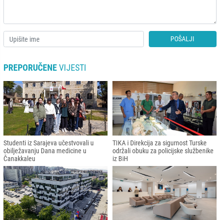
POŠALJI
PREPORUČENE
VIJESTI
Studenti iz Sarajeva učestvovali u
TIKA i Direkcija za sigurnost Turske
obilježavanju Dana medicine u
održali obuku za policijske službenike
Čanakkaleu
iz BiH