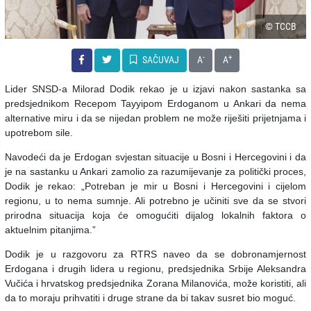
© TCCB
-
+
SAČUVAJ
A
A
Lider SNSD-a Milorad Dodik rekao je u izjavi nakon sastanka sa
predsjednikom Recepom Tayyipom Erdoganom u Ankari da nema
alternative miru i da se nijedan problem ne može riješiti prijetnjama i
upotrebom sile.
Navodeći da je Erdogan svjestan situacije u Bosni i Hercegovini i da
je na sastanku u Ankari zamolio za razumijevanje za politički proces,
Dodik je rekao: „Potreban je mir u Bosni i Hercegovini i cijelom
regionu, u to nema sumnje. Ali potrebno je učiniti sve da se stvori
prirodna situacija koja će omogućiti dijalog lokalnih faktora o
aktuelnim pitanjima.”
Dodik je u razgovoru za RTRS naveo da se dobronamjernost
Erdogana i drugih lidera u regionu, predsjednika Srbije Aleksandra
Vučića i hrvatskog predsjednika Zorana Milanovića, može koristiti, ali
da to moraju prihvatiti i druge strane da bi takav susret bio moguć.