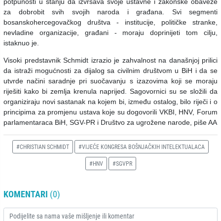
potpunosti u stanju da izvršava svoje ustavne i zakonske obaveze
za dobrobit svih svojih naroda i građana. Svi segmenti
bosanskohercegovačkog društva - institucije, političke stranke,
nevladine organizacije, građani - moraju doprinijeti tom cilju,
istaknuo je.
Visoki predstavnik Schmidt izrazio je zahvalnost na današnjoj prilici
da istraži mogućnosti za dijalog sa civilnim društvom u BiH i da se
utvrde načini saradnje pri suočavanju s izazovima koji se moraju
riješiti kako bi zemlja krenula naprijed. Sagovornici su se složili da
organiziraju novi sastanak na kojem bi, između ostalog, bilo riječi i o
principima za promjenu ustava koje su dogovorili VKBI, HNV, Forum
parlamentaraca BiH, SGV-PR i Društvo za ugrožene narode, piše AA
#CHRISTIAN SCHMIDT
#VIJEĆE KONGRESA BOŠNJAČKIH INTELEKTUALACA
#HNV
#SGVPR
KOMENTARI
(0)