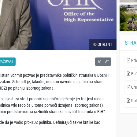
STRA
© OHR.INT
Pri
-
+
SAČUVAJ
A
A
Eti
stian Schmit pozvao je predstavnike političkih stranaka u Bosni i
zakon. Schmidt je, također, negirao navode da je bio na strani
Ure
HDZ) po pitanju izbornog zakona.
 sjesti za stol i pronaći zajedničko rješenje jer to i jest uloga
Poli
ednica vrlo rado će u tome pomoći (izmjena Izbornog zakona),
m predstavnicima različitih stranaka i različitih naroda u BiH“.
e da je vodio pro-HDZ politiku. Definirajući takve kritike kao