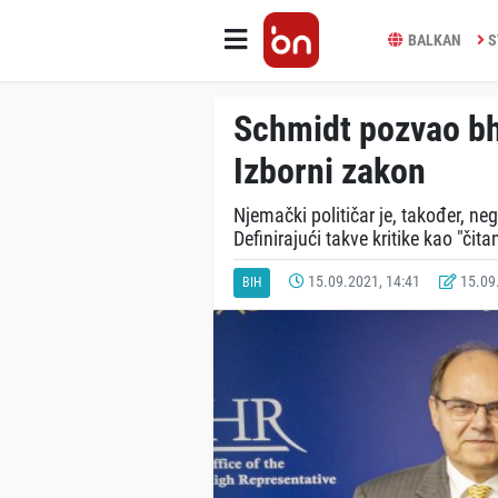
BALKAN
S
Schmidt pozvao bh.
Izborni zakon
Njemački političar je, također, ne
Definirajući takve kritike kao "čita
15.09.2021, 14:41
15.09.
BIH