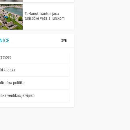
Tuzlanski kanton jača
turističke veze s Turskom
NICE
SVE
vatnost
čki kodeks
đivačka politika
tika verifikacije vijesti