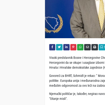
Visoki predstavnik Bosne i Hercegovine Chri
Hercegovini da se okupe i usaglase izborni 
Hrvata i Hrvatske demokratske zajednice (
Govoreći za BHRT, Schmidt je rekao: “ Mora se
politike. Europska unija i međunarodna zaj
međutim odgovornost za ovo leži na izabrani
Njemački političar je, također, negirao navod
"čitanje misli".