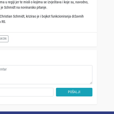
ma u regiji jer te misli o kojima se izvještava i koje su, navodno,
o je Schmidt na novinarsko pitanje.
hristian Schmidt, krizirao je i bojkot funkcioniranja državnih
ta RS.
ZAKON
POŠALJI