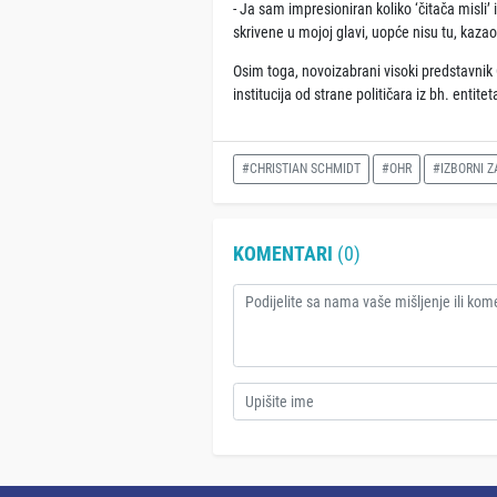
- Ja sam impresioniran koliko ‘čitača misli’ i
skrivene u mojoj glavi, uopće nisu tu, kaza
Osim toga, novoizabrani visoki predstavnik C
institucija od strane političara iz bh. entite
#CHRISTIAN SCHMIDT
#OHR
#IZBORNI 
KOMENTARI
(0)