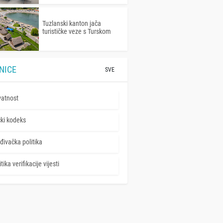
Tuzlanski kanton jača
turističke veze s Turskom
NICE
SVE
vatnost
čki kodeks
đivačka politika
tika verifikacije vijesti