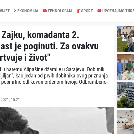
VIJET
EKONOMIJA
TEHNOLOGIJA
SPORT
UPOZNAJMO TUR
 Zajku, komadanta 2.
Čast je poginuti. Za ovakvu
tvuje i život"
d u haremu Alipašine džamije u Sarajevu. Dobitnik
 ljiljan", kao jedan od prvih dobitnika ovog priznanja
H posmrtno odlikovan ordenom heroja Odbrambeno-
2021, 15:21