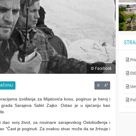
STRA
Pri
© Facebook
Eti
-
+
SAČUVAJ
A
A
Ure
acijama izviđanja za Mijatovića kosu, poginuo je heroj i
Poli
grada Sarajeva Safet Zajko. Ostao je u sjećanju kao
ade.
i dao svoj život, za novinare sarajevskog Oslobođenja i
ao "Čast je poginuti. Za ovakvu stvar može da se žrtvuje i