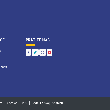
CE
PRATITE
NAS
M
 SVOJU
U
um
Kontakt
RSS
Dodaj na svoju stranicu