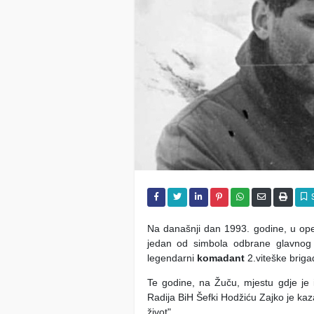
Na današnji dan 1993. godine, u oper
jedan od simbola odbrane glavnog 
legendarni
komadant
2.viteške brig
Te godine, na Žuču, mjestu gdje je 
Radija BiH Šefki Hodžiću Zajko je kaz
život".