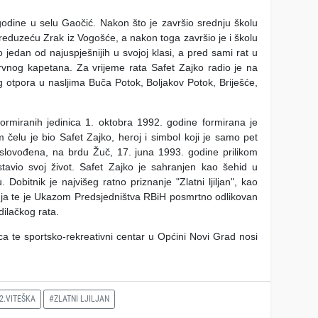
odine u selu Gaočić. Nakon što je završio srednju školu
eduzeću Zrak iz Vogošće, a nakon toga završio je i školu
ao jedan od najuspješnijih u svojoj klasi, a pred sami rat u
rvnog kapetana. Za vrijeme rata Safet Zajko radio je na
 otpora u nasljima Buča Potok, Boljakov Potok, Briješće,
ormiranih jedinica 1. oktobra 1992. godine formirana je
čelu je bio Safet Zajko, heroj i simbol koji je samo pet
slovođena, na brdu Žuč, 17. juna 1993. godine prilikom
 ostavio svoj život. Safet Zajko je sahranjen kao šehid u
Dobitnik je najvišeg ratno priznanje "Zlatni ljiljan", kao
nja te je Ukazom Predsjedništva RBiH posmrtno odlikovan
ilačkog rata.
a te sportsko-rekreativni centar u Općini Novi Grad nosi
2.VITEŠKA
#ZLATNI LJILJAN