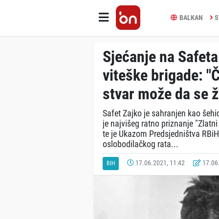
BALKAN
S
Sjećanje na Safeta
viteške brigade: "
stvar može da se žr
Safet Zajko je sahranjen kao šehi
je najvišeg ratno priznanje "Zlatni
te je Ukazom Predsjedništva RBi
oslobodilačkog rata...
17.06.2021, 11:42
17.06.
BIH