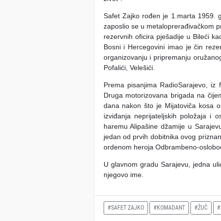
Safet Zajko rođen je 1.marta 1959. g
zaposlio se u metaloprerađivačkom pr
rezervnih oficira pješadije u Bileći k
Bosni i Hercegovini imao je čin reze
organizovanju i pripremanju oružanog
Pofalići, Velešići.
Prema pisanjima RadioSarajevo, iz f
Druga motorizovana brigada na čijem 
dana nakon što je Mijatoviča kosa o
izviđanja neprijateljskih položaja i
haremu Alipašine džamije u Sarajevu. 
jedan od prvih dobitnika ovog prizna
ordenom heroja Odbrambeno-oslobod
U glavnom gradu Sarajevu, jedna ulic
njegovo ime.
#SAFET ZAJKO
#KOMADANT
#ŽUČ
#