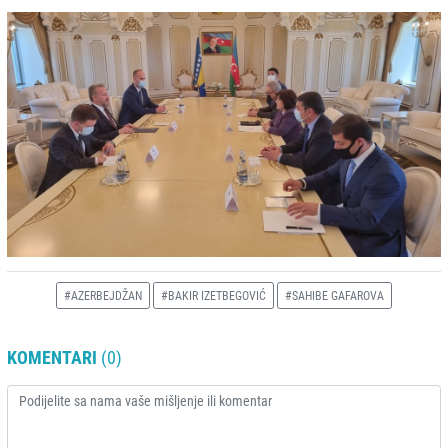
#AZERBEJDŽAN
#BAKIR IZETBEGOVIĆ
#SAHIBE GAFAROVA
KOMENTARI
(0)