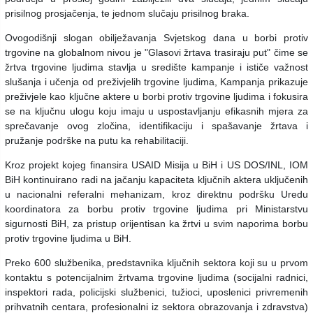
prisilnog prosjačenja, te jednom slučaju prisilnog braka.
Ovogodišnji slogan obilježavanja Svjetskog dana u borbi protiv
trgovine na globalnom nivou je "Glasovi žrtava trasiraju put" čime se
žrtva trgovine ljudima stavlja u središte kampanje i ističe važnost
slušanja i učenja od preživjelih trgovine ljudima, Kampanja prikazuje
preživjele kao ključne aktere u borbi protiv trgovine ljudima i fokusira
se na ključnu ulogu koju imaju u uspostavljanju efikasnih mjera za
sprečavanje ovog zločina, identifikaciju i spašavanje žrtava i
pružanje podrške na putu ka rehabilitaciji.
Kroz projekt kojeg finansira USAID Misija u BiH i US DOS/INL, IOM
BiH kontinuirano radi na jačanju kapaciteta ključnih aktera uključenih
u nacionalni referalni mehanizam, kroz direktnu podršku Uredu
koordinatora za borbu protiv trgovine ljudima pri Ministarstvu
sigurnosti BiH, za pristup orijentisan ka žrtvi u svim naporima borbu
protiv trgovine ljudima u BiH.
Preko 600 službenika, predstavnika ključnih sektora koji su u prvom
kontaktu s potencijalnim žrtvama trgovine ljudima (socijalni radnici,
inspektori rada, policijski službenici, tužioci, uposlenici privremenih
prihvatnih centara, profesionalni iz sektora obrazovanja i zdravstva)