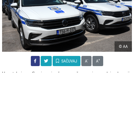
© AA
-
+
SAČUVAJ
A
A
U petak je u Sarajevu izvršena svečana primopredaja donacije
Evropske unije (EU) u vozilima i specijaliziranoj opremi Graničnoj
policiji Bosne i Hercegovine i Državnoj agenciji za istrage i zaštitu
(SIPA) vrijednim oko 3,5 miliona KM, javlja AA.
Graničnoj policiji BiH su uručeni ključevi 35 kombija i 12 SUV vozila u
vrijednosti većoj od tri miliona KM, a SIPA-i je uručeno 16 terenskih
vozila i specijalne uniforme vrijedni više od 460.000 KM.
Ceremoniji primopredaje prisustvovali su ministar sigurnosti BiH
Selmo Cikotić, ambasador Evropske unije u BiH Johann Sattler,