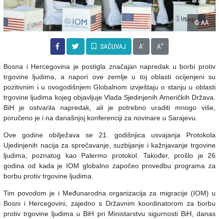
© AA
-
+
SAČUVAJ
A
A
Bosna i Hercegovina je postigla značajan napredak u borbi protiv
trgovine ljudima, a napori ove zemlje u toj oblasti ocijenjeni su
pozitivnim i u ovogodišnjem Globalnom izvještaju o stanju u oblasti
trgovine ljudima kojeg objavljuje Vlada Sjedinjenih Američkih Država.
BiH je ostvarila napredak, ali je potrebno uraditi mnogo više,
poručeno je i na današnjoj konferenciji za novinare u Sarajevu.
Ove godine obilježava se 21. godišnjica usvajanja Protokola
Ujedinjenih nacija za sprečavanje, suzbijanje i kažnjavanje trgovine
ljudima, poznatog kao Palermo protokol. Također, prošlo je 26
godina od kada je IOM globalno započeo provedbu programa za
borbu protiv trgovine ljudima.
Tim povodom je i Međunarodna organizacija za migracije (IOM) u
Bosni i Hercegovini, zajedno s Državnim koordinatorom za borbu
protiv trgovine ljudima u BiH pri Ministarstvu sigurnosti BiH, danas