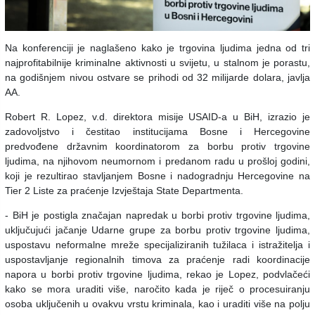
Na konferenciji je naglašeno kako je trgovina ljudima jedna od tri
najprofitabilnije kriminalne aktivnosti u svijetu, u stalnom je porastu,
na godišnjem nivou ostvare se prihodi od 32 milijarde dolara, javlja
AA.
Robert R. Lopez, v.d. direktora misije USAID-a u BiH, izrazio je
zadovoljstvo i čestitao institucijama Bosne i Hercegovine
predvođene državnim koordinatorom za borbu protiv trgovine
ljudima, na njihovom neumornom i predanom radu u prošloj godini,
koji je rezultirao stavljanjem Bosne i nadogradnju Hercegovine na
Tier 2 Liste za praćenje Izvještaja State Departmenta.
- BiH je postigla značajan napredak u borbi protiv trgovine ljudima,
uključujući jačanje Udarne grupe za borbu protiv trgovine ljudima,
uspostavu neformalne mreže specijaliziranih tužilaca i istražitelja i
uspostavljanje regionalnih timova za praćenje radi koordinacije
napora u borbi protiv trgovine ljudima, rekao je Lopez, podvlačeći
kako se mora uraditi više, naročito kada je riječ o procesuiranju
osoba uključenih u ovakvu vrstu kriminala, kao i uraditi više na polju