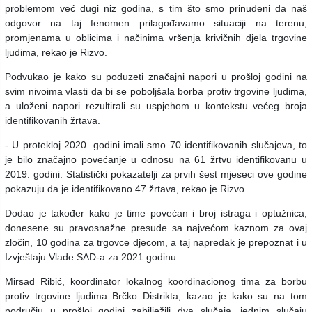
problemom već dugi niz godina, s tim što smo prinuđeni da naš
odgovor na taj fenomen prilagođavamo situaciji na terenu,
promjenama u oblicima i načinima vršenja krivičnih djela trgovine
ljudima, rekao je Rizvo.
Podvukao je kako su poduzeti značajni napori u prošloj godini na
svim nivoima vlasti da bi se poboljšala borba protiv trgovine ljudima,
a uloženi napori rezultirali su uspjehom u kontekstu većeg broja
identifikovanih žrtava.
- U protekloj 2020. godini imali smo 70 identifikovanih slučajeva, to
je bilo značajno povećanje u odnosu na 61 žrtvu identifikovanu u
2019. godini. Statistički pokazatelji za prvih šest mjeseci ove godine
pokazuju da je identifikovano 47 žrtava, rekao je Rizvo.
Dodao je također kako je time povećan i broj istraga i optužnica,
donesene su pravosnažne presude sa najvećom kaznom za ovaj
zločin, 10 godina za trgovce djecom, a taj napredak je prepoznat i u
Izvještaju Vlade SAD-a za 2021 godinu.
Mirsad Ribić, koordinator lokalnog koordinacionog tima za borbu
protiv trgovine ljudima Brčko Distrikta, kazao je kako su na tom
području u prošloj godini zabilježili dva slučaja, jednim slučaju