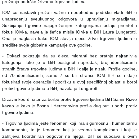
pružanja podrške žrtvama trgovine ljudima.
IOM će nastaviti pružati važnu i neophodnu podršku vladi BiH u
unapređenju sveukupnog odgovora u upravljanju migracijama.
Suzbijanje trgovine najugroženijim kategorijama ostaje prioritet i
fokus IOM-a, navela je šefica misije IOM-a u BiH Laura Lungarotti.
Ona je naglasila kako IOM stavlja djecu žrtve trgovine ljudima u
središte svoje globalne kampanje ove godine.
- Dokazi pokazuju da su djeca migranti bez pratnje najranjivija
kategorija. Iako je u BiH postignut napredak, broj identificiranih
stranih žrtava trgovine ljudima u BiH i dalje je nizak. Prošle godine,
od 70 identificiranih, samo 7 su bili stranci. IOM BiH će i dalje
fokusirati svoje operacije i podršku u ovoj specifičnoj oblasti u borbi
protiv trgovine ljudima u BiH, navela je Lungarotti.
Državni koordinator za borbu protiv trgovine ljudima BiH Samir Rizvo
kazao je kako je Bosna i Hercegovina prošla dug put u borbi protiv
trgovine ljudima.
- Trgovina ljudima jeste fenomen koji ima sigurnosnu i humanitarnu
komponentu, to je fenomen koji je veoma kompleksan i koji je
zahtijeva koordiniran odgovor na njega. BiH se suočava s ovim