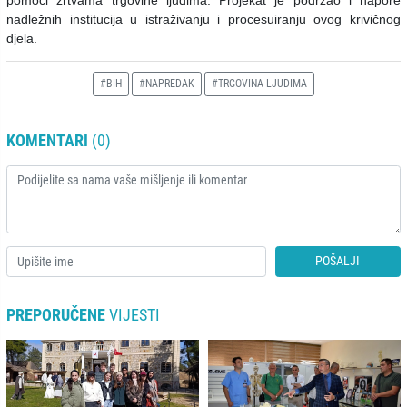
pomoći žrtvama trgovine ljudima. Projekat je podržao i napore
nadležnih institucija u istraživanju i procesuiranju ovog krivičnog
djela.
#BIH
#NAPREDAK
#TRGOVINA LJUDIMA
KOMENTARI
(0)
POŠALJI
PREPORUČENE
VIJESTI