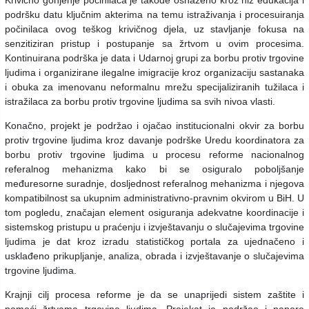
Krivično gonjenje počinilaca je takođe osnaženo kroz niz edukacija i
podršku datu ključnim akterima na temu istraživanja i procesuiranja
počinilaca ovog teškog krivičnog djela, uz stavljanje fokusa na
senzitiziran pristup i postupanje sa žrtvom u ovim procesima.
Kontinuirana podrška je data i Udarnoj grupi za borbu protiv trgovine
ljudima i organizirane ilegalne imigracije kroz organizaciju sastanaka
i obuka za imenovanu neformalnu mrežu specijaliziranih tužilaca i
istražilaca za borbu protiv trgovine ljudima sa svih nivoa vlasti.
Konačno, projekt je podržao i ojačao institucionalni okvir za borbu
protiv trgovine ljudima kroz davanje podrške Uredu koordinatora za
borbu protiv trgovine ljudima u procesu reforme nacionalnog
referalnog mehanizma kako bi se osiguralo poboljšanje
međuresorne suradnje, dosljednost referalnog mehanizma i njegova
kompatibilnost sa ukupnim administrativno-pravnim okvirom u BiH. U
tom pogledu, značajan element osiguranja adekvatne koordinacije i
sistemskog pristupu u praćenju i izvještavanju o slučajevima trgovine
ljudima je dat kroz izradu statističkog portala za ujednačeno i
usklađeno prikupljanje, analiza, obrada i izvještavanje o slučajevima
trgovine ljudima.
Krajnji cilj procesa reforme je da se unaprijedi sistem zaštite i