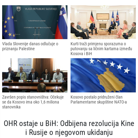
Vlada Slovenije danas odlučuje o
Kurti traži primjenu sporazuma o
priznanju Palestine
putovanju sa ličnim kartama između
Kosova i BiH
Završen popis stanovništva: Očekuje
Kosovo postalo pridruženi član
se da Kosovo ima oko 1,6 miliona
Parlamentarne skupštine NATO-a
stanovnika
OHR ostaje u BiH: Odbijena rezolucija Kine
i Rusije o njegovom ukidanju