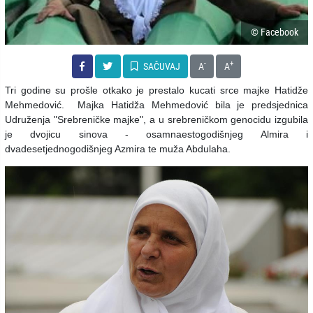
© Facebook
-
+
SAČUVAJ
A
A
Tri godine su prošle otkako je prestalo kucati srce majke Hatidže
Mehmedović. Majka Hatidža Mehmedović bila je predsjednica
Udruženja "Srebreničke majke", a u srebreničkom genocidu izgubila
je dvojicu sinova - osamnaestogodišnjeg Almira i
dvadesetjednogodišnjeg Azmira te muža Abdulaha.