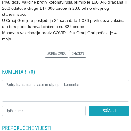
Prvu dozu vakcine protiv koronavirusa primilo je 166.048 građana ili
26,8 odsto, a drugu 147.806 osoba ili 23,8 odsto ukupnog
stanovništva.
U Crnoj Gori je u posljednja 24 sata dato 1.026 prvih doza vakcina,
a u tom periodu revakcinisane su 622 osobe.
Masovna vakcinacija protiv COVID 19 u Crnoj Gori počela je 4.
maja.
#CRNA GORA
#REGION
KOMENTARI (0)
POŠALJI
PREPORUČENE VIJESTI