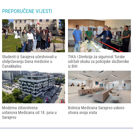
PREPORUČENE VIJESTI
Studenti iz Sarajeva učestvovali u
TIKA i Direkcija za sigurnost Turske
obilježavanju Dana medicine u
održali obuku za policijske službenike
Čanakkaleu
iz BiH
Moderna zdravstvena
Bolnica Medicana Sarajevo uskoro
ustanova Medicana od 18. juna u
otvara svoja vrata
Sarajevu