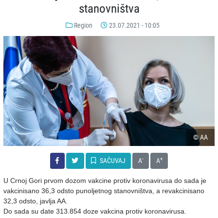
stanovništva
Region
23.07.2021 - 10:05
© AA
-
+
SAČUVAJ
A
A
U Crnoj Gori prvom dozom vakcine protiv koronavirusa do sada je
vakcinisano 36,3 odsto punoljetnog stanovništva, a revakcinisano
32,3 odsto, javlja AA.
Do sada su date 313.854 doze vakcina protiv koronavirusa.