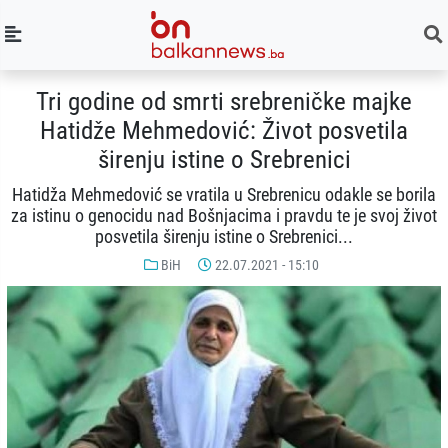
Tri godine od smrti srebreničke majke
Hatidže Mehmedović: Život posvetila
širenju istine o Srebrenici
Hatidža Mehmedović se vratila u Srebrenicu odakle se borila
za istinu o genocidu nad Bošnjacima i pravdu te je svoj život
posvetila širenju istine o Srebrenici...
BiH
22.07.2021 - 15:10