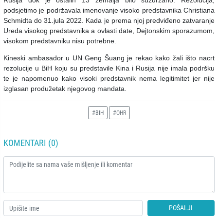
podsjetimo je podržavala imenovanje visoko predstavnika Christiana
Schmidta do 31.jula 2022. Kada je prema njoj predviđeno zatvaranje
Ureda visokog predstavnika a ovlasti date, Dejtonskim sporazumom,
visokom predstavniku nisu potrebne.
Kineski ambasador u UN Geng Šuang je rekao kako žali išto nacrt
rezolucije u BiH koju su predstavile Kina i Rusija nije imala podršku
te je napomenuo kako visoki predstavnik nema legitimitet jer nije
izglasan produžetak njegovog mandata.
#BIH
#OHR
KOMENTARI (0)
POŠALJI