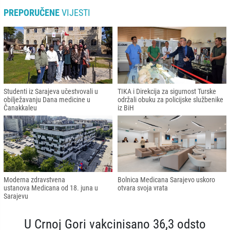
PREPORUČENE
VIJESTI
Studenti iz Sarajeva učestvovali u
TIKA i Direkcija za sigurnost Turske
obilježavanju Dana medicine u
održali obuku za policijske službenike
Čanakkaleu
iz BiH
Moderna zdravstvena
Bolnica Medicana Sarajevo uskoro
ustanova Medicana od 18. juna u
otvara svoja vrata
Sarajevu
U Crnoj Gori vakcinisano 36,3 odsto