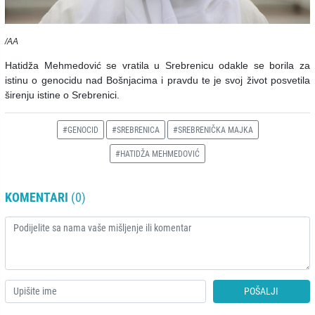
/AA
Hatidža Mehmedović se vratila u Srebrenicu odakle se borila za
istinu o genocidu nad Bošnjacima i pravdu te je svoj život posvetila
širenju istine o Srebrenici.
#GENOCID
#SREBRENICA
#SREBRENIČKA MAJKA
#HATIDŽA MEHMEDOVIĆ
KOMENTARI
(0)
POŠALJI