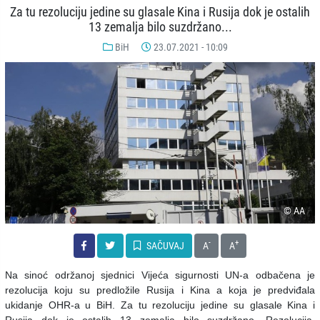
Za tu rezoluciju jedine su glasale Kina i Rusija dok je ostalih
13 zemalja bilo suzdržano...
BiH
23.07.2021 - 10:09
© AA
-
+
SAČUVAJ
A
A
Na sinoć održanoj sjednici Vijeća sigurnosti UN-a odbačena je
rezolucija koju su predložile Rusija i Kina a koja je predviđala
ukidanje OHR-a u BiH. Za tu rezoluciju jedine su glasale Kina i
Rusija dok je ostalih 13 zemalja bilo suzdržano. Rezolucija,