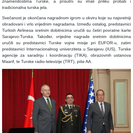
znamenitostima Turske, a prisutni su imali priliku probati i
tradicionalna turska jela.
Svečanost je okončana nagradnom igrom u okviru koje su najsretniji
obradovani i vrlo vrijednim nagradama. Između ostalog, predstavnici
Turkish Airlinesa sretnim dobitnicima uručili su četiri povratne karte
Sarajevo-Turska. Također, vrijedne nagrade sretnim dobitnicima
uručili su predstavnici Turske vojne misije pri EUFOR-u, zatim
predstavnici Internacionalnog univerziteta u Sarajevu (IUS), Turske
agencije za saradnju i koordinaciju (TIKA), obrazovnih ustanova
Maarif, te Turske radio-televizije (TRT), piše AA.