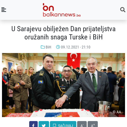
U Sarajevu obilježen Dan prijateljstva
oružanih snaga Turske i BiH
BiH
09.12.2021 - 21:10
© AA
-
+
SAČUVAJ
A
A