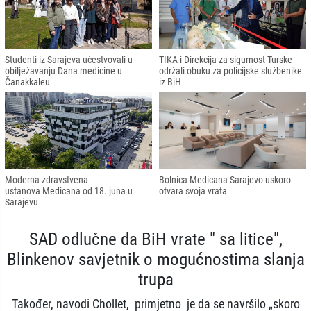
Studenti iz Sarajeva učestvovali u
TIKA i Direkcija za sigurnost Turske
obilježavanju Dana medicine u
održali obuku za policijske službenike
Čanakkaleu
iz BiH
Moderna zdravstvena
Bolnica Medicana Sarajevo uskoro
ustanova Medicana od 18. juna u
otvara svoja vrata
Sarajevu
SAD odlučne da BiH vrate " sa litice",
Blinkenov savjetnik o mogućnostima slanja
trupa
Također, navodi Chollet, primjetno je da se navršilo „skoro