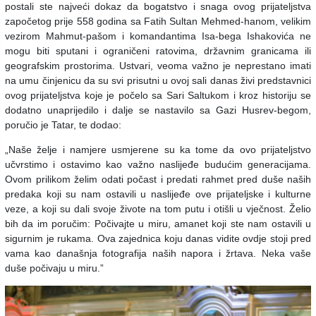
postali ste najveći dokaz da bogatstvo i snaga ovog prijateljstva
započetog prije 558 godina sa Fatih Sultan Mehmed-hanom, velikim
vezirom Mahmut-pašom i komandantima Isa-bega Ishakovića ne
mogu biti sputani i ograničeni ratovima, državnim granicama ili
geografskim prostorima. Ustvari, veoma važno je neprestano imati
na umu činjenicu da su svi prisutni u ovoj sali danas živi predstavnici
ovog prijateljstva koje je počelo sa Sari Saltukom i kroz historiju se
dodatno unaprijedilo i dalje se nastavilo sa Gazi Husrev-begom,
poručio je Tatar, te dodao:
„Naše želje i namjere usmjerene su ka tome da ovo prijateljstvo
učvrstimo i ostavimo kao važno naslijeđe budućim generacijama.
Ovom prilikom želim odati počast i predati rahmet pred duše naših
predaka koji su nam ostavili u naslijeđe ove prijateljske i kulturne
veze, a koji su dali svoje živote na tom putu i otišli u vječnost. Želio
bih da im poručim: Počivajte u miru, amanet koji ste nam ostavili u
sigurnim je rukama. Ova zajednica koju danas vidite ovdje stoji pred
vama kao današnja fotografija naših napora i žrtava. Neka vaše
duše počivaju u miru.”