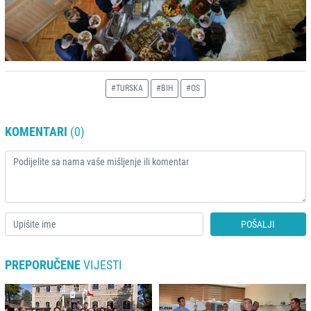
#TURSKA
#BIH
#OS
KOMENTARI
(0)
POŠALJI
PREPORUČENE
VIJESTI