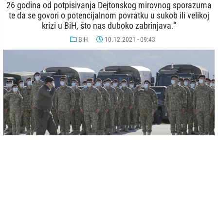
26 godina od potpisivanja Dejtonskog mirovnog sporazuma
te da se govori o potencijalnom povratku u sukob ili velikoj
krizi u BiH, što nas duboko zabrinjava.“
BiH
10.12.2021 - 09:43
© AA
-
+
SAČUVAJ
A
A
Sjedinjene Američke Države odlučne su u namjeri da BiH vrate „sa
litice“ usred secesionističkih prijetnju srpskih nacionalista i istražuju
sankcije između ostalih opcija, rekao je to visoki zvaničnik State