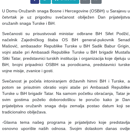
U Domu Oružanih snaga Bosne i Hercegovine (OSBiH) u Sarajevu u
četvrtak je uz prigodnu svečanost obilježen Dan prijateljstva
oružanih snaga Turske i BiH.
Svečanosti su prisustvovali ministar odbrane BiH Sifet Podžić,
načelnik Zajedničkog štaba OS BiH general-pukovnik Senad
Mašović, ambasador Republike Turske u BiH Sadik Babur Grigin,
vojni ataše pri Ambasadi Republike Turske u BiH brigadir Mustafa
Sitki Tatar, predstavnici turskih institucija i organizacija koje djeluju u
BiH, brojni pripadnici OSBIH sa porodicama, predstavnici turske
vojne misije, zvanice i gosti.
Svečanost je počela intoniranjem državnih himni BiH i Turske, a
potom se prisutnim obratio vojni ataše pri Ambasadi Republike
Turske u BiH brigadir Tatar. Na samom početku obraćanja, Tatar je
svim gostima poželio doborodošlicu te poručio kako je Dan
prijateljstva oružanih snaga dviju zemalja postao datum koji se
tradicionalno obilježava.
-Glavna tema našeg programa je prijateljstvo koje predstavlja
osnovno uporište naših odnosa. Svojim dolaskom danas ovdje