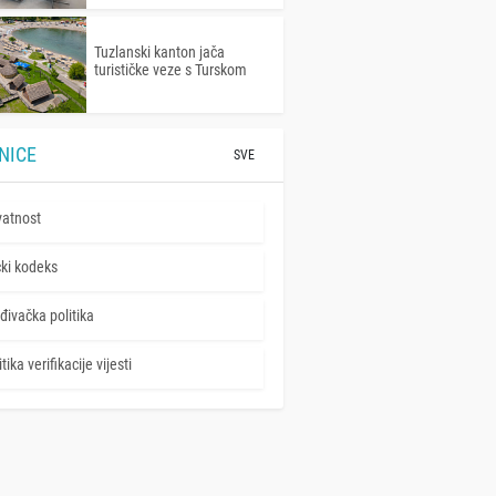
Tuzlanski kanton jača
turističke veze s Turskom
NICE
SVE
vatnost
čki kodeks
đivačka politika
tika verifikacije vijesti