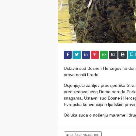
Ustavni sud Bosne i Hercegovine doni
pravo nositi bradu.
Ocjenjujući zahtjev predsjednika Stra
predsjedavajućeg Doma naroda Parla
snagama, Ustavni sud Bosne i Hercego
Evropska konvencija o ljudskim pravi
Odluka suda o nošenju marame i drugih
#ORUŽANE SNAGE BIH