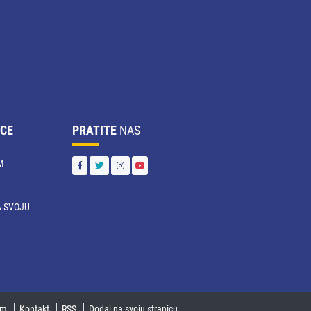
CE
PRATITE
NAS
M
 SVOJU
U
um
Kontakt
RSS
Dodaj na svoju stranicu