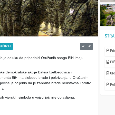
STRA
-
+
SAČUVAJ
A
A
Pri
o je odluku da pripadnici Oružanih snaga BiH imaju
Eti
nke demokratske akcije Bakira Izetbegovića i
Ure
menta BiH, na slobodu brade i pokrivanja u Oružanim
vine je ocijenio da je zabrana brade neustavna i protiv
Poli
ma.
 vjerskih simbola u vojsci još nije objavljena.