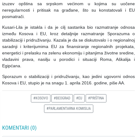
izuzev opština sa srpskom većinom u kojima su uočene
neregularnosti i pritisak na građane, što su konstatovali i EU
posmatrači.
Kusari-Lila je istakla i da je cilj sastanka bio razmatranje odnosa
između Kosova i EU, kroz detaljnije razmatranje Sporazuma o
stabilizaciji i pridruživanju. Kazala je da se diskutovalo i o regionalnoj
saradnji i kriterijumima EU za finansiranje regionalnih projekata,
energetici i prelasku na zelenu ekonomiju i pitanjima životne sredine,
vladavini prava, nasilju u porodici i situaciji Roma, Aškalija i
Egipćana.
Sporazum o stabilizaciji i pridruživanju, kao jedini ugovorni odnos
Kosova i EU, stupio je na snagu 1. aprila 2016. godine, piše AA.
#KOSOVO
#BEOGRAD
#EU
#PRIŠTINA
#PARLAMENTARNA KOMISIJA
KOMENTARI (0)