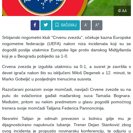
© AA
-
+
SAČUVAJ
A
A
Srbijanski nogometni klub "Crvenu zvezdu", očekuje kazna Europske
nogometne federacije (UEFA) nakon niza incidenata koji su se
dogodili poslije utakmice Europske lige protiv danskog Midtjyllanda
koji je u Beogradu pobijedio sa 1-0.
Crvena zvezda je izgubila utakmicu sa 0-1, a susret je završila s
devet igrača nakon što su isključeni Miloš Degenek u 12. minuti, te
Marko Gobeljić u posljednjim trenucima susreta.
Razočarani porazom svoje momčadi, navijači Crvene zvezde su na
putu do svlačionice gađali mađarskog suca Tamaša Bognara.
Međutim, pritom su nekim predmetom u glavu pogodili pomoćnog
trenera svoje momčadi Talijana Federica Pannoncinija.
Nesretni Talijan je odmah prevezen u bolnicu gdje mu je
dijagnosticirano napuknuće lubanje. Trener Dejan Stanković zbog
ovog incidenta je propustio novinarsku konferenciju, te odjurio u