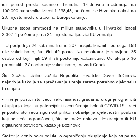
isti period prošle sedmice. Trenutna 14-dnevna incidencija na
100.000 stanovnika iznosi 1.238,48, po čemu se Hrvatska nalazi na
23. mjestu među državama Europske unije.
Ukupna stopa smrtnosti na milijun stanovnika u Hrvatskoj iznosi
2.307,4 po čemu je na 21. mjestu na ljestvici EU zemalja.
- U posljednja 24 sata imali smo 307 hospitaliziranih, od čega 158
nije vakcinisano, što čini 49 posto. Na respirator je stavljeno 25
osoba od kojih njih 19 ili 76 posto nije vakcinisano. Od ukupno 36
preminulih, 27 osoba nije vakcinisano, navodi Capak.
Šef Stožera civilne zaštite Republike Hrvatske Davor Božinović
najavio je kako je za sprečavanje širenja zaraze potrebno djelovati u
tri smjera.
- Prvi je postići što veću vakcinisanost građana, drugi je ograničiti
okupljanja koja su potencijalni izvori širenja bolesti COVID-19, treći
je postići što veću sigurnost prilikom obavljanja djelatnosti i poslova
koji se neće ograničavati, što se može dokazati testiranjem ili EU
digitalnom potvrdom, kazao je Božinović.
Stožer je donio novu odluku o ograničenju okupljanja koja stupa na