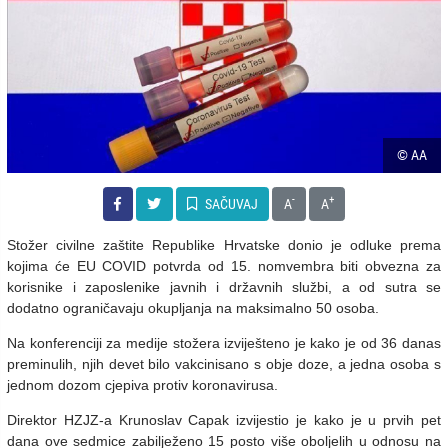
© AA
-
+
SAČUVAJ
A
A
Stožer civilne zaštite Republike Hrvatske donio je odluke prema
kojima će EU COVID potvrda od 15. nomvembra biti obvezna za
korisnike i zaposlenike javnih i državnih službi, a od sutra se
dodatno ograničavaju okupljanja na maksimalno 50 osoba.
Na konferenciji za medije stožera izviješteno je kako je od 36 danas
preminulih, njih devet bilo vakcinisano s obje doze, a jedna osoba s
jednom dozom cjepiva protiv koronavirusa.
Direktor HZJZ-a Krunoslav Capak izvijestio je kako je u prvih pet
dana ove sedmice zabilježeno 15 posto više oboljelih u odnosu na