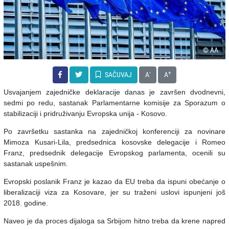
© AA
-
+
SAČUVAJ
A
A
Usvajanjem zajedničke deklaracije danas je završen dvodnevni,
sedmi po redu, sastanak Parlamentarne komisije za Sporazum o
stabilizaciji i pridruživanju Evropska unija - Kosovo.
Po završetku sastanka na zajedničkoj konferenciji za novinare
Mimoza Kusari-Lila, predsednica kosovske delegacije i Romeo
Franz, predsednik delegacije Evropskog parlamenta, ocenili su
sastanak uspešnim.
Evropski poslanik Franz je kazao da EU treba da ispuni obećanje o
liberalizaciji viza za Kosovare, jer su traženi uslovi ispunjeni još
2018. godine.
Naveo je da proces dijaloga sa Srbijom hitno treba da krene napred