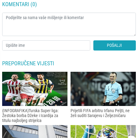
KOMENTARI (0)
POŠALJI
PREPORUČENE VIJESTI
(INFOGRAFIKA)Turska Super liga:
Prijetili FIFA arbitru Irfanu Peljti, ne
Žestoka borba Džeke i Icardija za
želi suditi Sarajevu i Željezničaru
titulu najboljeg strijelca