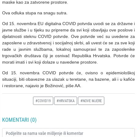
maske kao za zatvorene prostore.
Ova odluka stupa na snagu sutra.
Od 15. novembra EU digitalna COVID potvrda uvodi se za državne i
javne službe i u tijeku su pripreme da svi koji obavljaju ove poslove i
djelatnosti steknu COVID potvrde. Ove potvrde već su uvedene za
zaposlene u zdravstvenoj i socijalnoj skrbi, ali uvest će se za sve koji
rade u javnim službama, lokalnoj samoupravi te za zaposlenike
trgovačkih društava čiji je osnivač Republika Hrvatska. Potvrde će
morati imati i svi koji dolaze u navedene prostore.
Od 15. novembra COVID potvrde će, ovisno o epidemiološkoj
situaciji, biti obavezne za ulazak u teretane, na bazene, ali i u kafiće
i restorane, najavio je Božinović, piše AA.
#COVID19
#HRVATSKA
#NOVE MJERE
KOMENTARI (0)