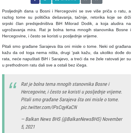
Posljednjih dana u Bosni i Hercegovini se sve više priča o ratu, a
razlog tome su politička dešavanja, tačnije, retorika koje se drži
srpski član predsjedništva BiH Milorad Dodik, a koja aludira na
ugrožavanja mira. Rat je bolna tema mnogih stanovnika Bosne i
Hercegovine, i često se koristi u posljednje vrijeme.
Pitali smo građane Sarajeva šta oni misle o tome. Neki od građana
kažu da od toga nema ništa, drugi 'pak kažu, da ukoliko dođe do
rata, neće napuštati BiH i Sarajevo, a treći da ne žele ratovati jer su
u prethodnom ratu dali sve a ostali bez ičega.
Rat je bolna tema mnogih stanovnika Bosne i
Hercegovine, i često se koristi u posljednje vrijeme.
Pitali smo građane Sarajeva šta oni misle o tome.
pic.twitter.com/IPsCqyKaCN
— Balkan News BHS (@BalkanNewsBHS)
November
5, 2021