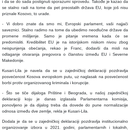
i da se do sada postignuti sporazumi sprovedu. Takođe je kazao da
se stalno radi na tome da pet preostalih država EU, koje još nisu
priznale Kosovo, to urade.
- Vi dobro znate da smo mi, Evropski parlament, vaši najjači
saveznici. Stalno radimo na tome da ubedimo neodlučne države da
promene mišljenje. Samo je pitanje vremena kada će se
predomisliti. Kredibilitet EU je na istorijskom niskom nivou zbog
neispunjenja obećanja, rekao je Franc, dodavši da misli na
odlaganje otvaranja pregovora o članstvu između EU i Severne
Makedonije.
Kusari-Lila je navela da se u zajedničkoj deklaraciji pozdravlja
posvećenost Kosova evropskom putu, uz naglasak na posvećenost
borbi protiv organizovanog kriminala i korupcije.
- Što se tiče dijaloga Prištine i Beograda, u našoj zajedničkoj
deklaraciji koju je danas izglasala Parlamentarna komisija,
ponovljeno je da dijalog treba da dovede do pune normalizacije
odnosa između dve zemlje, rekla je Kusari-Lila.
Dodala je da se u zajedničkoj deklaraciji pozdravlja institucionalno
organizovanje izbora u 2021. godini, parlamentarnih i lokalnih,