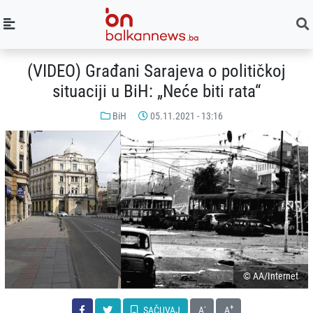
(VIDEO) Građani Sarajeva o političkoj
situaciji u BiH: „Neće biti rata“
BiH
05.11.2021 - 13:16
© AA/Internet
-
+
SAČUVAJ
A
A