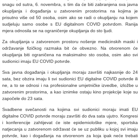
snagu od sutra, 6. novembra, s tim da će biti zabranjena sva javna
okupljanja i događanja u zatvorenim prostorima na kojima je
prisutno više od 50 osoba, osim ako se radi o okupljanju na kojem
sudjeluju samo osobe s EU digitalnom COVID potvrdom. Ranija
mjera odnosila se na ograničenje okupljanja do sto ljudi.
Za okupljanja u zatvorenom prostoru nošenje medicinskih maski i
održavanje fizičkog razmaka bit će obvezno. Na otvorenom će
okupljanja biti ograničena na maksimalno sto osoba, osim ako svi
sudionici imaju EU COVID potvrde.
Sva javna događanja i okupljanja moraju završiti najkasnije do 24
sata, bez obzira imaju li svi sudionici EU digitalne COVID potvrde ili
ne, a to se odnosi i na profesionalne umjetničke izvedbe, izložbe u
zatvorenim prostorima, a kao iznimke ostaju kino projekcije koje su
započele do 23 sata.
Svadbene svečanosti na kojima svi sudionici moraju imati EU
digitalne COVID potvrde moraju završiti do dva sata ujutro. Kongresi
i konferencije zahtijevat će iste epidemiološke mjere, sportska
natjecanja u zatvorenom održavat će se uz publiku u kojoj svi imaju
potvrde, kao i događanja na otvorenom za koja ipak neće trebati