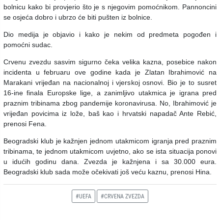
bolnicu kako bi provjerio što je s njegovim pomoćnikom. Pannoncini
se osjeća dobro i ubrzo će biti pušten iz bolnice.
Dio medija je objavio i kako je nekim od predmeta pogođen i
pomoćni sudac.
Crvenu zvezdu sasvim sigurno čeka velika kazna, posebice nakon
incidenta u februaru ove godine kada je Zlatan Ibrahimović na
Marakani vrijeđan na nacionalnoj i vjerskoj osnovi. Bio je to susret
16-ine finala Europske lige, a zanimljivo utakmica je igrana pred
praznim tribinama zbog pandemije koronavirusa. No, Ibrahimović je
vrijeđan povicima iz lože, baš kao i hrvatski napadač Ante Rebić,
prenosi Fena.
Beogradski klub je kažnjen jednom utakmicom igranja pred praznim
tribinama, te jednom utakmicom uvjetno, ako se ista situacija ponovi
u idućih godinu dana. Zvezda je kažnjena i sa 30.000 eura.
Beogradski klub sada može očekivati još veću kaznu, prenosi Hina.
#UEFA
#CRVENA ZVEZDA