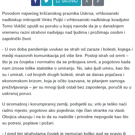
SAČUVAJ
A
A
Povodom najvećeg kršćanskog praznika Uskrsa, vrhbosanski
nadbiskup mitropolit Vinko Puljić i vrhbosanski nadbiskup koadjutor
Tomo Vukšić uputili su poruku u kojoj navode da je u današnjem
vremenu razni strahovi nadvijaju nad ljudima i prožimaju osobni i
zajednički život.
- U ovo doba pandemije uvukao se strah od zaraze i bolesti, kojega i
mediji masovnih komunikacija još više šire. Postoji strah od smrti –
što je za čovjeka i normalno da se pribojava smrti, a pogotovo kada
nam iznose tolike statistike o umiranju. No, iako ljudi umiru, kao što
su i umirali, i od brojnih drugih bolesti, strah se danas pojačava i
ekonomskom krizom, koja je očito izazvana, te pitanjem samoga
preživljavanja – jer su mnogi ljudi ostali bez zaposlenja, poručili su u
uskrsnoj poruci.
U siromašnoj i korumpiranoj zemlji, podsjetili su, vrlo je teško naći
radno mjesto, pogotovo ako pojedinac nije član stranke na vlasti.
Obojica ukazuju i na to da su nadošle i prirodne nepogode kao što
su potresi, poplave i požari.
- I pred tim strahotama čovjek je nemoćan koliko god se pravio ili