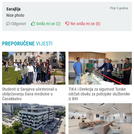
Prije 5 godina
Sarajlija
Nice photo
Odgovori
Sviđa mi se (
2
)
Ne sviđa mi se (
0
)
PREPORUČENE
VIJESTI
Studenti iz Sarajeva učestvovali u
TIKA i Direkcija za sigurnost Turske
obilježavanju Dana medicine u
održali obuku za policijske službenike
Čanakkaleu
iz BiH