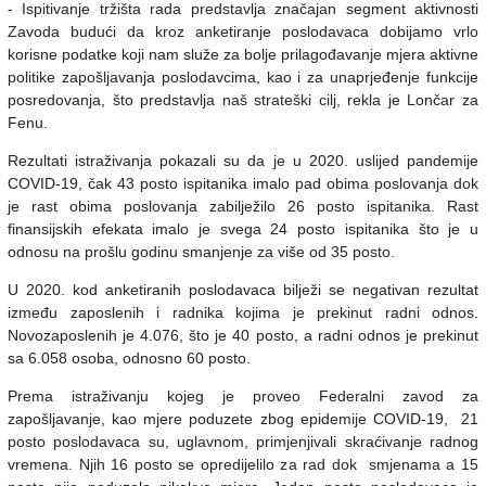
- Ispitivanje tržišta rada predstavlja značajan segment aktivnosti
Zavoda budući da kroz anketiranje poslodavaca dobijamo vrlo
korisne podatke koji nam služe za bolje prilagođavanje mjera aktivne
politike zapošljavanja poslodavcima, kao i za unaprjeđenje funkcije
posredovanja, što predstavlja naš strateški cilj, rekla je Lončar za
Fenu.
Rezultati istraživanja pokazali su da je u 2020. uslijed pandemije
COVID-19, čak 43 posto ispitanika imalo pad obima poslovanja dok
je rast obima poslovanja zabilježilo 26 posto ispitanika. Rast
finansijskih efekata imalo je svega 24 posto ispitanika što je u
odnosu na prošlu godinu smanjenje za više od 35 posto.
U 2020. kod anketiranih poslodavaca bilježi se negativan rezultat
između zaposlenih i radnika kojima je prekinut radni odnos.
Novozaposlenih je 4.076, što je 40 posto, a radni odnos je prekinut
sa 6.058 osoba, odnosno 60 posto.
Prema istraživanju kojeg je proveo Federalni zavod za
zapošljavanje, kao mjere poduzete zbog epidemije COVID-19, 21
posto poslodavaca su, uglavnom, primjenjivali skraćivanje radnog
vremena. Njih 16 posto se opredijelilo za rad dok smjenama a 15