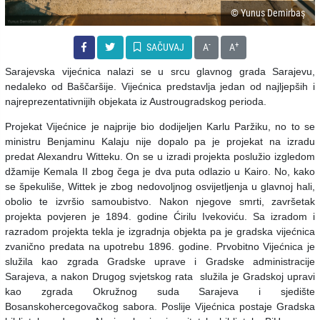
© Yunus Demirbaş
-
+
SAČUVAJ
A
A
Sarajevska vijećnica nalazi se u srcu glavnog grada Sarajevu,
nedaleko od Baščaršije. Vijećnica predstavlja jedan od najljepših i
najreprezentativnijih objekata iz Austrougradskog perioda.
Projekat Vijećnice je najprije bio dodijeljen Karlu Paržiku, no to se
ministru Benjaminu Kalaju nije dopalo pa je projekat na izradu
predat Alexandru Witteku. On se u izradi projekta poslužio izgledom
džamije Kemala II zbog čega je dva puta odlazio u Kairo. No, kako
se špekuliše, Wittek je zbog nedovoljnog osvijetljenja u glavnoj hali,
obolio te izvršio samoubistvo. Nakon njegove smrti, završetak
projekta povjeren je 1894. godine Ćirilu Ivekoviću. Sa izradom i
razradom projekta tekla je izgradnja objekta pa je gradska vijećnica
zvanično predata na upotrebu 1896. godine. Prvobitno Vijećnica je
služila kao zgrada Gradske uprave i Gradske administracije
Sarajeva, a nakon Drugog svjetskog rata služila je Gradskoj upravi
kao zgrada Okružnog suda Sarajeva i sjedište
Bosanskohercegovačkog sabora. Poslije Vijećnica postaje Gradska