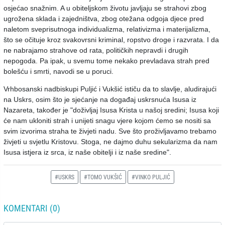
osjećao snažnim. A u obiteljskom životu javljaju se strahovi zbog
ugrožena sklada i zajedništva, zbog otežana odgoja djece pred
naletom sveprisutnoga individualizma, relativizma i materijalizma,
što se očituje kroz svakovrsni kriminal, ropstvo droge i razvrata. I da
ne nabrajamo strahove od rata, političkih nepravdi i drugih
nepogoda. Pa ipak, u svemu tome nekako prevladava strah pred
bolešću i smrti, navodi se u poruci.
Vrhbosanski nadbiskupi Puljić i Vukšić ističu da to slavlje, aludirajući
na Uskrs, osim što je sjećanje na događaj uskrsnuća Isusa iz
Nazareta, također je "doživljaj Isusa Krista u našoj sredini; Isusa koji
će nam ukloniti strah i unijeti snagu vjere kojom ćemo se nositi sa
svim izvorima straha te živjeti nadu. Sve što proživljavamo trebamo
živjeti u svjetlu Kristovu. Stoga, ne dajmo duhu sekularizma da nam
Isusa istjera iz srca, iz naše obitelji i iz naše sredine".
#USKRS
#TOMO VUKŠIĆ
#VINKO PULJIĆ
KOMENTARI (0)