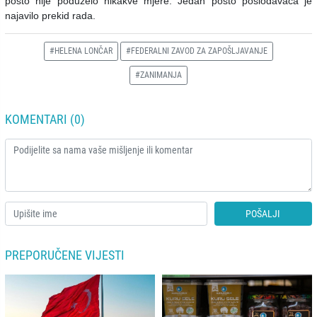
posto nije poduzelo nikakve mjere. Jedan posto poslodavaca je
najavilo prekid rada.
#HELENA LONČAR
#FEDERALNI ZAVOD ZA ZAPOŠLJAVANJE
#ZANIMANJA
KOMENTARI (0)
POŠALJI
PREPORUČENE VIJESTI