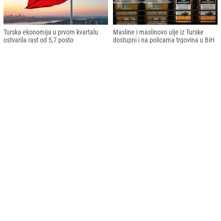
Turska ekonomija u prvom kvartalu
Masline i maslinovo ulje iz Turske
ostvarila rast od 5,7 posto
dostupni i na policama trgovina u BiH
Eurozona: Najvišu godišnju stopu
Turkiye za pet godina planira uložiti 15
inflacije u martu imale su Hrvatska,
milijardi dolara u razvoj geotermalnih
Austrija i Estonija
elektrana
Impresum
Kontakt
RSS
Copyright © 2026