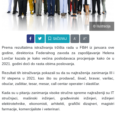
© Ilustracija
-
+
SAČUVAJ
A
A
Prema rezultatima istraživanja tržišta rada u FBiH iz januara ove
godine, direktorica Federalnog zavoda za zapošljavanje Helena
Lončar kazala je kako većina poslodavaca procjenjuje kako će u
2021. godini doći do rasta obima poslovanja.
Rezultati tih istraživanja pokazali su da su najtraženija zanimanja III i
IV stepena u 2021. kao što su prodavač, šivač, bravar, varilac,
obućar, zaštitar, tesar, mesar, call centar operater i slastičar.
Kada su u pitanju zanimanja visoke stručne spreme najtraženiji su IT
stručnjaci, mašinski inžinjeri, građevinski inžinjeri, inžinjeri
elektrotehnike, ekonomisti, arhitekti, grafički dizajneri, magistri
farmacije, komercijaliste i veterinari.