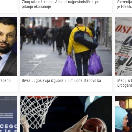
Zbog rata u Ukrajini: Albanci najpesimističniji po
Slovenija
pitanju ekonomije
je Hrvat
vaćeno
Bivša Jugoslavija izgubila 3,5 miliona stanovnika
Mediji u 
Erdogana