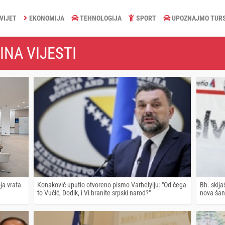
VIJET
EKONOMIJA
TEHNOLOGIJA
SPORT
UPOZNAJMO TUR
INA VIJESTI
ja vrata
Konaković uputio otvoreno pismo Varhelyiju: "Od čega
Bh. skija
to Vučić, Dodik, i Vi branite srpski narod?"
nova šan