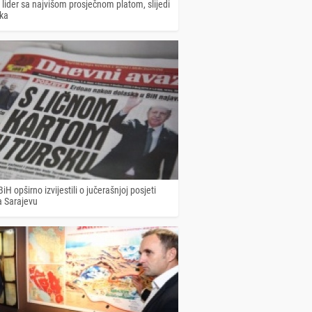
 lider sa najvišom prosječnom platom, slijedi
ska
BiH opširno izvijestili o jučerašnjoj posjeti
 Sarajevu