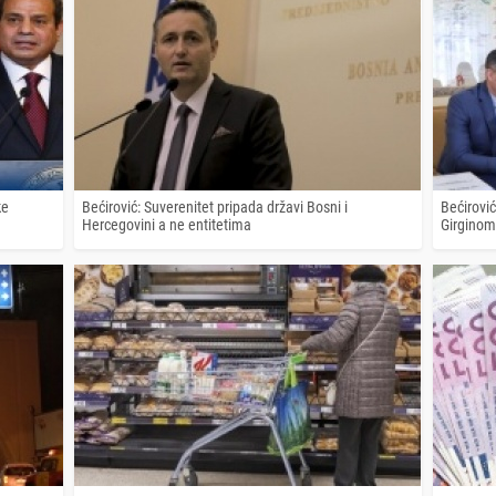
ke
Bećirović: Suverenitet pripada državi Bosni i
Bećirovi
Hercegovini a ne entitetima
Girginom: