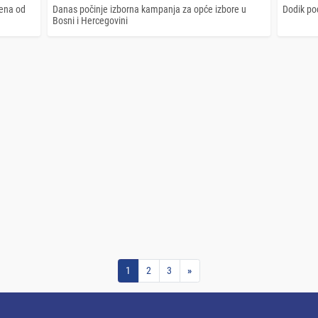
žena od
Danas počinje izborna kampanja za opće izbore u
Dodik pod
Bosni i Hercegovini
1
2
3
»