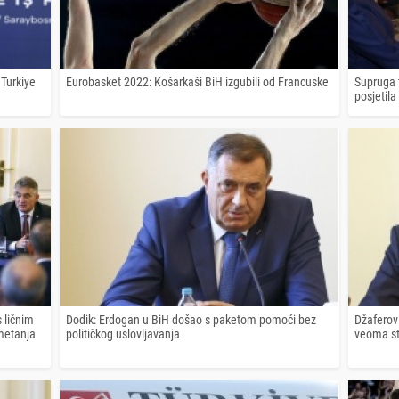
Turkiye
Eurobasket 2022: Košarkaši BiH izgubili od Francuske
Supruga 
posjetila
 ličnim
Dodik: Erdogan u BiH došao s paketom pomoći bez
Džaferov
metanja
političkog uslovljavanja
veoma sta