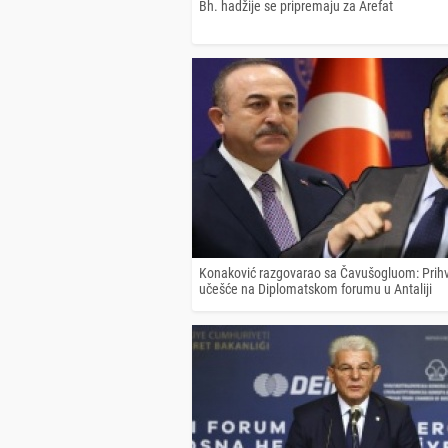
Bh. hadžije se pripremaju za Arefat
Konaković razgovarao sa Čavušogluom: Prih
učešće na Diplomatskom forumu u Antaliji