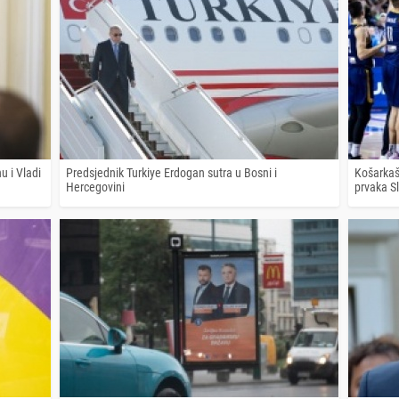
u i Vladi
Predsjednik Turkiye Erdogan sutra u Bosni i
Košarkaš
Hercegovini
prvaka S