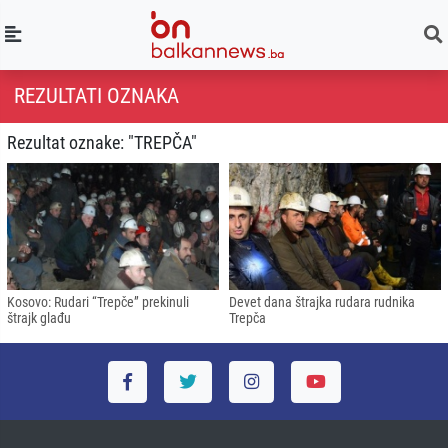
REZULTATI OZNAKA
Rezultat oznake: "TREPČA"
Kosovo: Rudari “Trepče” prekinuli
Devet dana štrajka rudara rudnika
štrajk glađu
Trepča