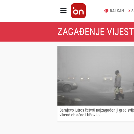
BALKAN
S
ZAGAĐENJE VIJEST
Sarajevo jutros četvrti najzagađeniji grad svij
vikend oblačno i kišovito