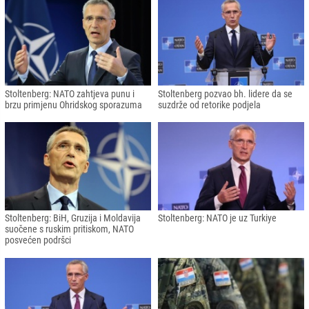
Stoltenberg: NATO zahtjeva punu i
Stoltenberg pozvao bh. lidere da se
brzu primjenu Ohridskog sporazuma
suzdrže od retorike podjela
Stoltenberg: BiH, Gruzija i Moldavija
Stoltenberg: NATO je uz Turkiye
suočene s ruskim pritiskom, NATO
posvećen podršci