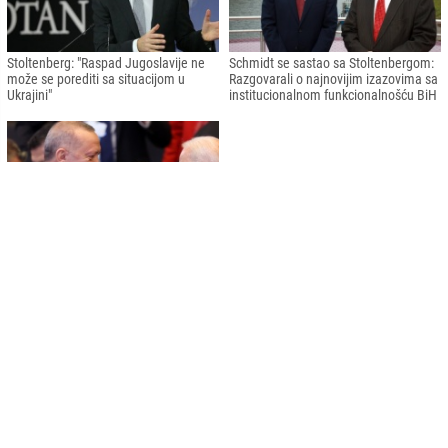
Stoltenberg: "Raspad Jugoslavije ne
Schmidt se sastao sa Stoltenbergom:
može se porediti sa situacijom u
Razgovarali o najnovijim izazovima sa
Ukrajini"
institucionalnom funkcionalnošću BiH
U Briselu počeo samit lidera NATO-a
Impresum
Kontakt
RSS
Copyright © 2026