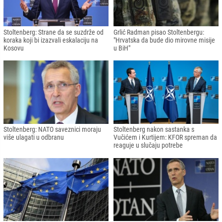
Stoltenberg: Strane da se suzdrže od
Grlić Radman pisao Stoltenbergu:
koraka koji bi izazvali eskalaciju na
"Hrvatska da bude dio mirovne misije
Kosovu
u BiH"
Stoltenberg: NATO saveznici moraju
Stoltenberg nakon sastanka s
više ulagati u odbranu
Vučićem i Kurtijem: KFOR spreman da
reaguje u slučaju potrebe