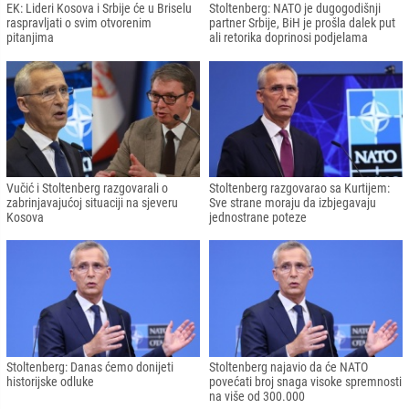
EK: Lideri Kosova i Srbije će u Briselu
Stoltenberg: NATO je dugogodišnji
raspravljati o svim otvorenim
partner Srbije, BiH je prošla dalek put
pitanjima
ali retorika doprinosi podjelama
Vučić i Stoltenberg razgovarali o
Stoltenberg razgovarao sa Kurtijem:
zabrinjavajućoj situaciji na sjeveru
Sve strane moraju da izbjegavaju
Kosova
jednostrane poteze
Stoltenberg: Danas ćemo donijeti
Stoltenberg najavio da će NATO
historijske odluke
povećati broj snaga visoke spremnosti
na više od 300.000