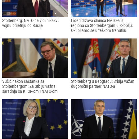
Stoltenberg: NATO ne vidi nikakvu
Lideri država članica NATO-a iz
vojnu prijetnju od Rusije
regiona sa Stoltenbergom u Skoplju:
Okupljamo se u teškom trenutku
Vučić nakon sastanka sa
Stoltenberg u Beogradu: Srbija važan
Stoltenbergom: Za Srbiju važna
dugoročni partner NATO-a
saradnja sa KFOR-om i NATO-om